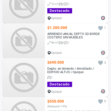
2
75 m
2
1
Destacado
Iquique
$1.200.000
1
ARRIENDO ANUAL DEPTO 3D BORDE
COSTERO SIN MUEBLES
2
98 m
3
1
Iquique
$690.000
3
Depto. en Arriendo / Amoblado /
EDIFICIO ALTUS / Iquique
1
Destacado
Iquique
$550.000
0
(Rebajado 19%)