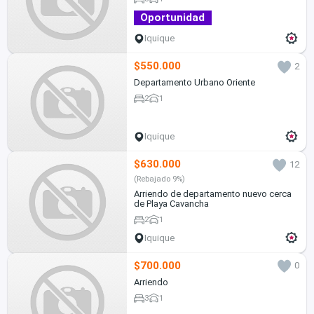
Oportunidad
Iquique
$550.000
2
Departamento Urbano Oriente
2
1
Iquique
$630.000
12
(Rebajado 9%)
Arriendo de departamento nuevo cerca
de Playa Cavancha
2
1
Iquique
$700.000
0
Arriendo
3
1