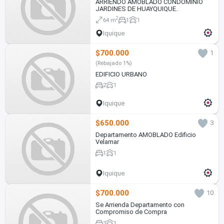
ARRIENDO AMOBLADO CONDOMINIO
JARDINES DE HUAYQUIQUE.
2
64 m
1
1
Iquique
$700.000
1
(Rebajado 1%)
EDIFICIO URBANO
2
1
Iquique
$650.000
3
Departamento AMOBLADO Edificio
Velamar
1
1
Iquique
$700.000
10
Se Arrienda Departamento con
Compromiso de Compra
3
1