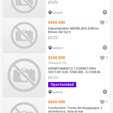
720.000.-
2
1
Iquique
$600.000
1
Departamento AMOBLADO Edificio
Brisas del Sur II
1
1
Iquique
$590.000
0
(Rebajado 2%)
DEPARTAMENTO 1 DORMITORIO,
SECTOR SUR, $590.000.- G.COMUN
INCLUIDO
1
1
Oportunidad
Iquique
$620.000
1
Condominio Torres de Huayquique, 2
dormitorios, vista al mar