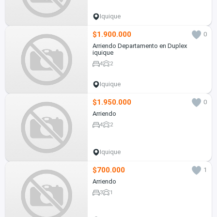
Iquique
$1.900.000
0
Arriendo Departamento en Duplex
iquique
4
2
Iquique
$1.950.000
0
Arriendo
4
2
Iquique
$700.000
1
Arriendo
3
1