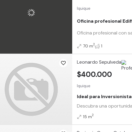
Iquique
Oficina profesional Edi
Oficina profesional con s
2
70 m
1
Leonardo Sepulveda
$400.000
Iquique
Ideal para Inversionist
Descubra una oportunidad 
2
15 m