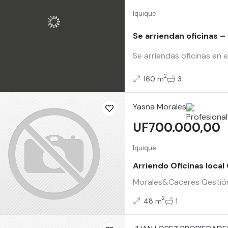
Iquique
Se arriendan oficinas –
Se arriendas oficinas en 
2
160 m
3
Yasna Morales
UF700.000,00
Iquique
Arriendo Oficinas local
Morales&Caceres Gestión I
2
48 m
1