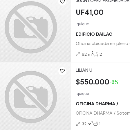
JUAN LOPEZ PROPIEDADE
UF41,00
Iquique
EDIFICIO BAILAC
Oficina ubicada en pleno 
2
92 m
2
LILIAN U
$550.000
-2%
Iquique
OFICINA DHARMA /
OFICINA DHARMA / Sotomayo
2
32 m
1