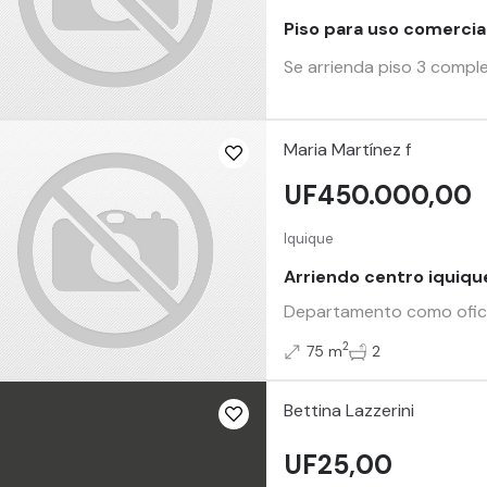
Piso para uso comercial
Se arrienda piso 3 comple
Maria Martínez f
UF450.000,00
Iquique
Arriendo centro iquiqu
Departamento como oficin
2
75 m
2
Bettina Lazzerini
UF25,00