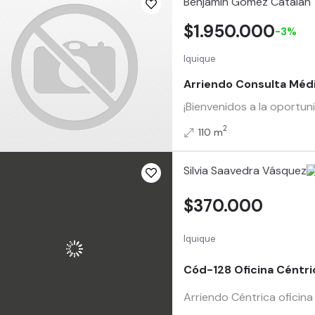
Benjamin Gomez Catalan
$1.950.000
-3%
Iquique
Arriendo Consulta Médi
¡Bienvenidos a la oportun
2
110 m
Silvia Saavedra Vásquez
$370.000
Iquique
Cód-128 Oficina Céntric
Arriendo Céntrica oficina 