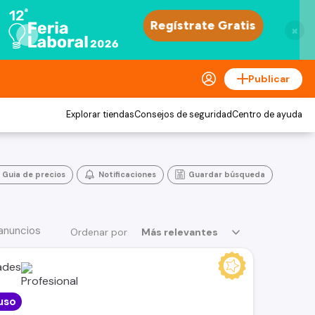
×
Publicar
Explorar tiendas
Consejos de seguridad
Centro de ayuda
Guia de precios
Notificaciones
Guardar búsqueda
anuncios
Ordenar por
Más relevantes
ades
uso