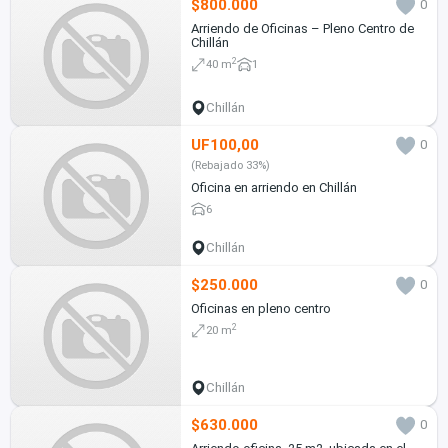
$800.000
0
Arriendo de Oficinas – Pleno Centro de
Chillán
2
40 m
1
Chillán
UF100,00
0
(Rebajado 33%)
Oficina en arriendo en Chillán
6
Chillán
$250.000
0
Oficinas en pleno centro
2
20 m
Chillán
$630.000
0