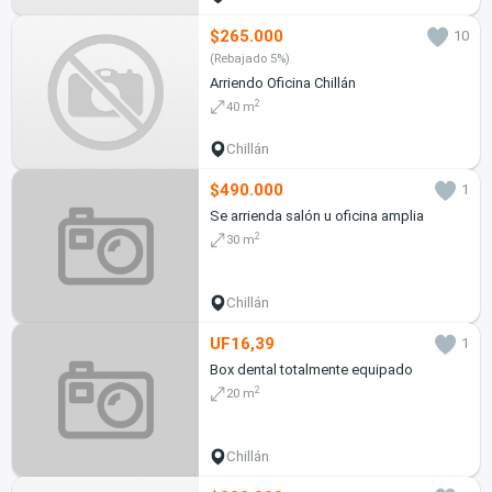
$265.000
10
(Rebajado 5%)
Arriendo Oficina Chillán
2
40 m
Chillán
$490.000
1
Se arrienda salón u oficina amplia
2
30 m
Chillán
UF16,39
1
Box dental totalmente equipado
2
20 m
Chillán