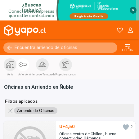
×
FILTRAR
Venta
Arriendo
Arriendo de Temporada
Proyectos nuevos
Oficinas en Arriendo en Ñuble
Filtros aplicados
Arriendo de Oficinas
UF4,50
2
Oficina centro de Chillan , buena
conectividad, llámanos