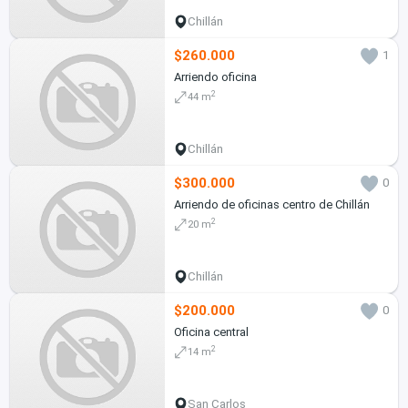
Chillán
$260.000
1
Arriendo oficina
2
44 m
Chillán
$300.000
0
Arriendo de oficinas centro de Chillán
2
20 m
Chillán
$200.000
0
Oficina central
2
14 m
San Carlos