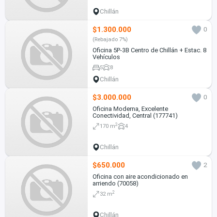
Chillán
$1.300.000
0
(Rebajado 7%)
Oficina 5P-3B Centro de Chillán + Estac. 8
Vehículos
5
8
Chillán
$3.000.000
0
Oficina Moderna, Excelente
Conectividad, Central (177741)
2
170 m
4
Chillán
$650.000
2
Oficina con aire acondicionado en
arriendo (70058)
2
32 m
Chillán