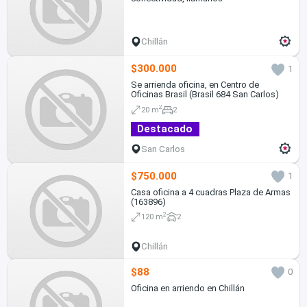
Chillán
$300.000
1
Se arrienda oficina, en Centro de
Oficinas Brasil (Brasil 684 San Carlos)
2
20 m
2
Destacado
San Carlos
$750.000
1
Casa oficina a 4 cuadras Plaza de Armas
(163896)
2
120 m
2
Chillán
$88
0
Oficina en arriendo en Chillán