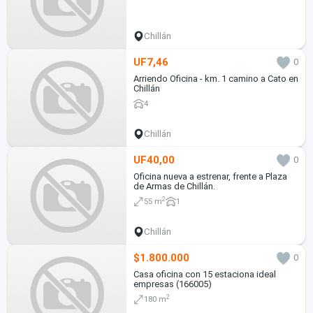
Chillán
UF7,46
0
Arriendo Oficina - km. 1 camino a Cato en
Chillán
4
Chillán
UF40,00
0
Oficina nueva a estrenar, frente a Plaza
de Armas de Chillán.
2
55 m
1
Chillán
$1.800.000
0
Casa oficina con 15 estaciona ideal
empresas (166005)
2
180 m