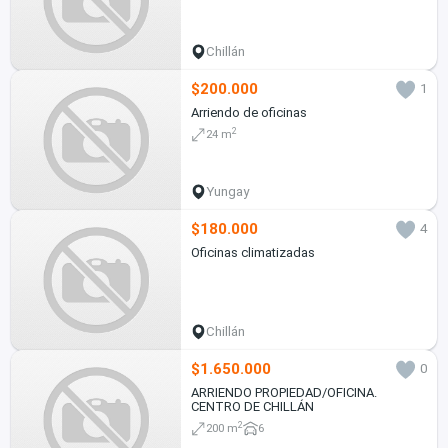
Chillán
$200.000
1
Arriendo de oficinas
2
24 m
Yungay
$180.000
4
Oficinas climatizadas
Chillán
$1.650.000
0
ARRIENDO PROPIEDAD/OFICINA.
CENTRO DE CHILLÁN
2
200 m
6