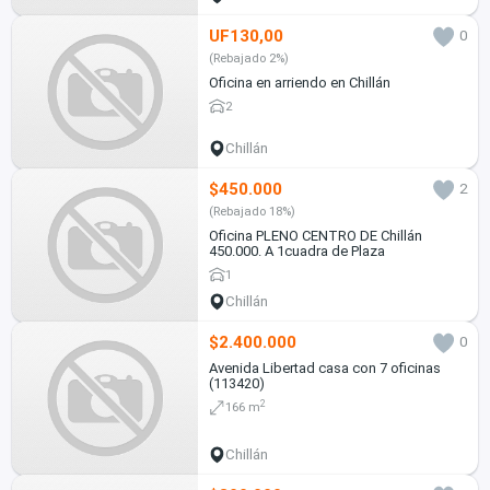
UF130,00
0
(Rebajado 2%)
Oficina en arriendo en Chillán
2
Chillán
$450.000
2
(Rebajado 18%)
Oficina PLENO CENTRO DE Chillán
450.000. A 1cuadra de Plaza
1
Chillán
$2.400.000
0
Avenida Libertad casa con 7 oficinas
(113420)
2
166 m
Chillán