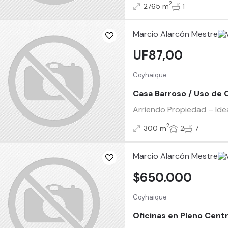
2
2765 m
1
Marcio Alarcón Mestre
UF87,00
Coyhaique
Casa Barroso / Uso de 
Arriendo Propiedad – Idea
2
300 m
2
7
Marcio Alarcón Mestre
$650.000
Coyhaique
Oficinas en Pleno Cent