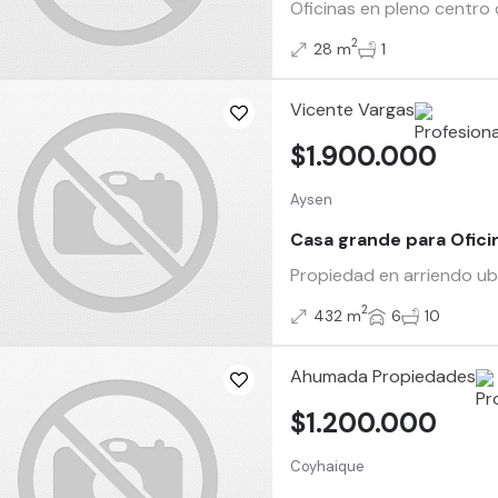
Oficinas en pleno centro
2
28 m
1
Vicente Vargas
$1.900.000
Aysen
Casa grande para Ofici
Propiedad en arriendo ub
2
432 m
6
10
Ahumada Propiedades
$1.200.000
Coyhaique