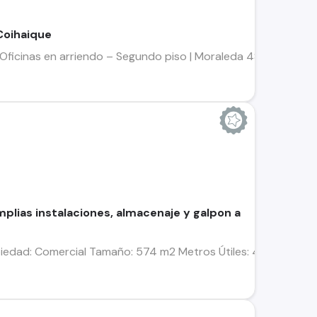
 Coihaique
ficinas en arriendo – Segundo piso | Moraleda 480, Coyhaique
plias instalaciones, almacenaje y galpon a
piedad: Comercial Tamaño: 574 m2 Metros Útiles: 463 m² aprox