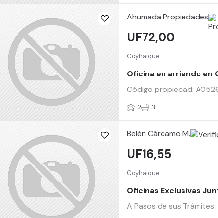
Ahumada Propiedades
UF72,00
Coyhaique
Oficina en arriendo en
Código propiedad: A0526Of
2
3
Belén Cárcamo M.
UF16,55
Coyhaique
Oficinas Exclusivas Ju
A Pasos de sus Trámites: 