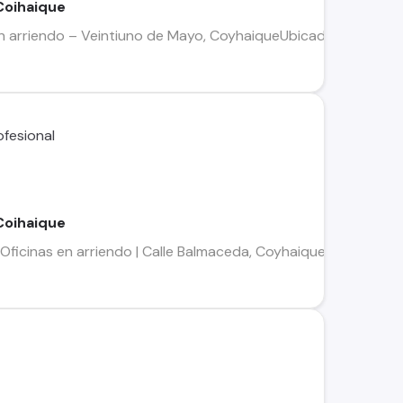
 Coihaique
arriendo – Veintiuno de Mayo, CoyhaiqueUbicadas a solo 2,5 c
 Coihaique
ficinas en arriendo | Calle Balmaceda, CoyhaiquePropiedad co