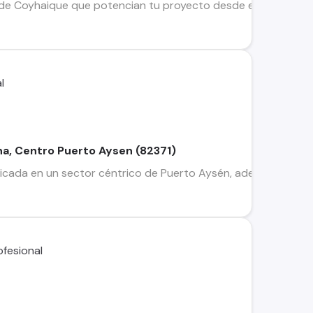
 de Coyhaique que potencian tu proyecto desde el día uno . C
na, Centro Puerto Aysen (82371)
icada en un sector céntrico de Puerto Aysén, adecuada para e