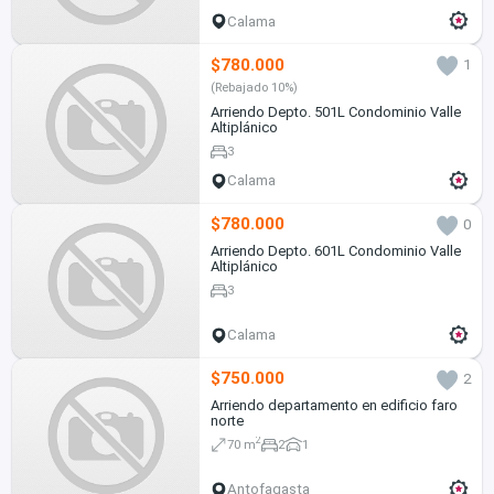
Calama
$780.000
1
(Rebajado 10%)
Arriendo Depto. 501L Condominio Valle
Altiplánico
3
Calama
$780.000
0
Arriendo Depto. 601L Condominio Valle
Altiplánico
3
Calama
$750.000
2
Arriendo departamento en edificio faro
norte
2
70 m
2
1
Antofagasta