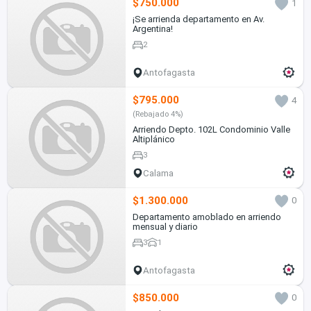
$750.000
1
¡Se arrienda departamento en Av.
Argentina!
2
Antofagasta
$795.000
4
(Rebajado 4%)
Arriendo Depto. 102L Condominio Valle
Altiplánico
3
Calama
$1.300.000
0
Departamento amoblado en arriendo
mensual y diario
3
1
Antofagasta
$850.000
0