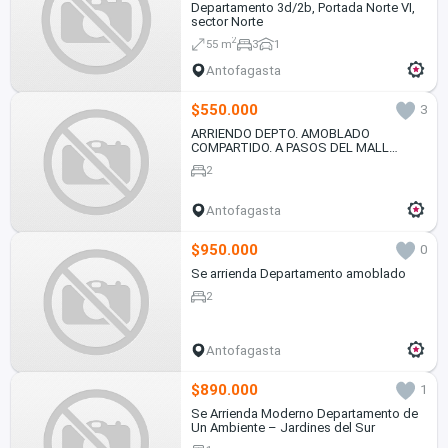
Departamento 3d/2b, Portada Norte VI,
sector Norte
2
55 m
3
1
Antofagasta
$550.000
3
ARRIENDO DEPTO. AMOBLADO
COMPARTIDO. A PASOS DEL MALL
CENTRO.
2
Antofagasta
$950.000
0
Se arrienda Departamento amoblado
2
Antofagasta
$890.000
1
Se Arrienda Moderno Departamento de
Un Ambiente – Jardines del Sur