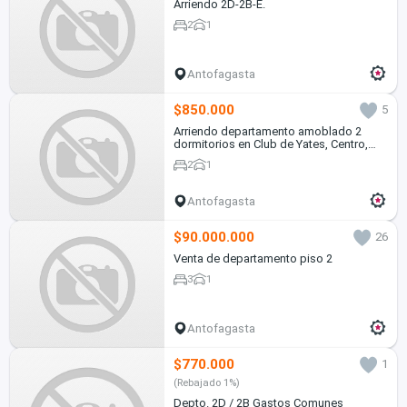
Arriendo 2D-2B-E.
2
1
Antofagasta
$850.000
5
Arriendo departamento amoblado 2
dormitorios en Club de Yates, Centro,
Incluye GC
2
1
Antofagasta
$90.000.000
26
Venta de departamento piso 2
3
1
Antofagasta
$770.000
1
(Rebajado 1%)
Depto. 2D / 2B Gastos Comunes