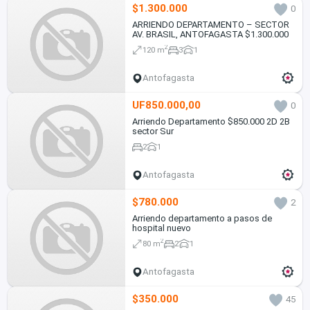
$1.300.000
0
ARRIENDO DEPARTAMENTO – SECTOR
AV. BRASIL, ANTOFAGASTA $1.300.000
2
120 m
3
1
Antofagasta
UF850.000,00
0
Arriendo Departamento $850.000 2D 2B
sector Sur
2
1
Antofagasta
$780.000
2
Arriendo departamento a pasos de
hospital nuevo
2
80 m
2
1
Antofagasta
$350.000
45