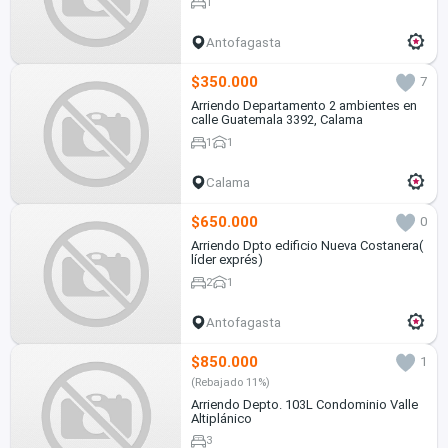
1
Antofagasta
$350.000
7
Arriendo Departamento 2 ambientes en
calle Guatemala 3392, Calama
1
1
Calama
$650.000
0
Arriendo Dpto edificio Nueva Costanera(
líder exprés)
2
1
Antofagasta
$850.000
1
(Rebajado 11%)
Arriendo Depto. 103L Condominio Valle
Altiplánico
3