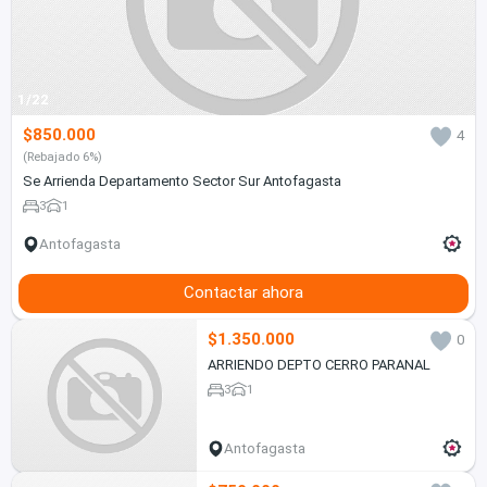
1/22
$850.000
4
(Rebajado 6%)
Se Arrienda Departamento Sector Sur Antofagasta
3
1
Antofagasta
Contactar ahora
$1.350.000
0
ARRIENDO DEPTO CERRO PARANAL
3
1
Antofagasta