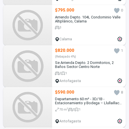
$795.000
0
Arriendo Depto. 104L Condominio Valle
Altiplánico, Calama
3
Calama
$820.000
1
(Rebajado 4%)
Se Arrienda Depto. 2 Dormitorios, 2
Baños Sector Centro Norte
2
1
Antofagasta
$590.000
8
Departamento 60 m² - 3D/1B -
Estacionamiento y Bodega – Llullaillaco,
Sector Sur, Antofagasta
2
70 m
3
1
Antofagasta