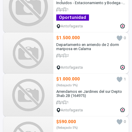
Incluidos - Estacionamiento y Bodega -
Av. Pedro Aguirre Cerda
2
1
Oportunidad
Antofagasta
$1.500.000
0
Departamento en arriendo de 2 dorm
mariposa en Calama
2
2
Antofagasta
$1.000.000
1
(Rebajado 9%)
Arrendamos en Jardines del sur Depto
3hab.2B (164975)
3
1
Antofagasta
$590.000
0
(Rebajado 5%)