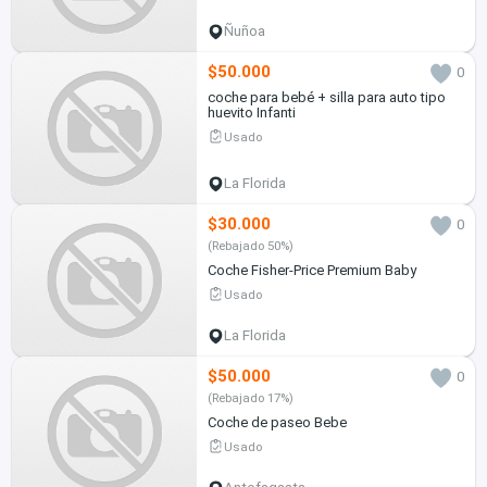
Ñuñoa
$50.000
0
coche para bebé + silla para auto tipo
huevito Infanti
Usado
La Florida
$30.000
0
(Rebajado 50%)
Coche Fisher-Price Premium Baby
Usado
La Florida
$50.000
0
(Rebajado 17%)
Coche de paseo Bebe
Usado