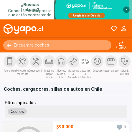
×
FILTRAR
Tecnología
Mercadería
Construcción
Muebles
Música,
Mascotas
Juguetes
Deportes
Supermercado
Salud &
Mayorista
Hogar
Moda &
&
&
Belleza
Jardín
Arte
Animales
Infantiles
Coches, cargadores, sillas de autos en Chile
Filtros aplicados
Coches
$90.000
3