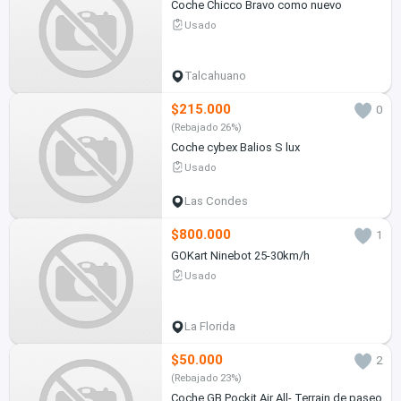
Coche Chicco Bravo como nuevo
Usado
Talcahuano
$215.000
0
(Rebajado 26%)
Coche cybex Balios S lux
Usado
Las Condes
$800.000
1
GOKart Ninebot 25-30km/h
Usado
La Florida
$50.000
2
(Rebajado 23%)
Coche GB Pockit Air All- Terrain de paseo