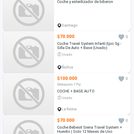
Coche y esterilizador de biberon
Santiago
$70.000
0
Coche Travel System Infanti Epic 5g -
Silla De Auto + Base (Usado)
Usado
Ñuñoa
$100.000
0
(Rebajado 17%)
COCHE + BASE AUTO
Usado
La Reina
$70.000
0
Coche Bebesit Siena Travel System +
Huevito | Solo 12 Meses de Uso