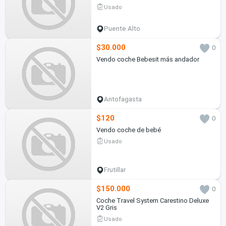
Usado
Puente Alto
$30.000
0
Vendo coche Bebesit más andador
Antofagasta
$120
0
Vendo coche de bebé
Usado
Frutillar
$150.000
0
Coche Travel System Carestino Deluxe
V2 Gris
Usado