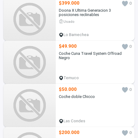
$399.000
0
Doona X Ultima Generacion 3
posiciones reclinables
Usado
Lo Barnechea
$49.900
0
Coche Cuna Travel System Offroad
Negro
Temuco
$50.000
0
Coche doble Chicco
Las Condes
$200.000
0