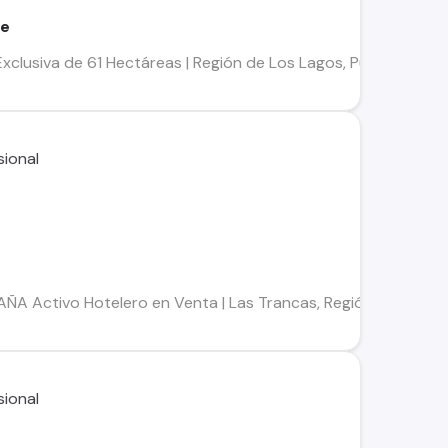
le
clusiva de 61 Hectáreas | Región de Los Lagos, Puerto Montt 
Activo Hotelero en Venta | Las Trancas, Región de Ñuble UF