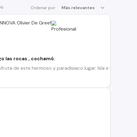
os
Ordenar por
Más relevantes
NOVA Olivier De Greef
ago las rocas , cochamó.
 disfruta de este hermoso y paradisiaco lugar; Isla e islote de