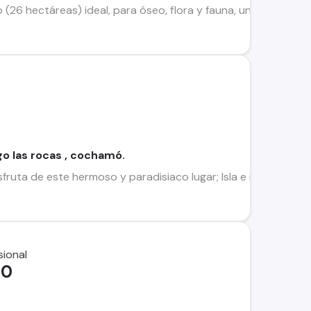
6 hectáreas) ideal, para óseo, flora y fauna, un campo que n
ago las rocas , cochamó.
 disfruta de este hermoso y paradisiaco lugar; Isla e islote de
00