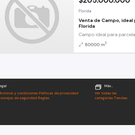
$205.000.000
Florida
Venta de Campo, ideal
Florida
Campo ideal para parcelas
2
80000 m
egal
Más...
érminos y condiciones
Políticas de privacidad
Ver todas las
onsejos de seguridad
Reglas
categorías
Tiendas