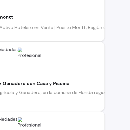
 montt
ivo Hotelero en Venta | Puerto Montt, Región de Los Lagos U
piedades
y Ganadero con Casa y Piscina
ícola y Ganadero, en la comuna de Florida región del Bio Bi
piedades