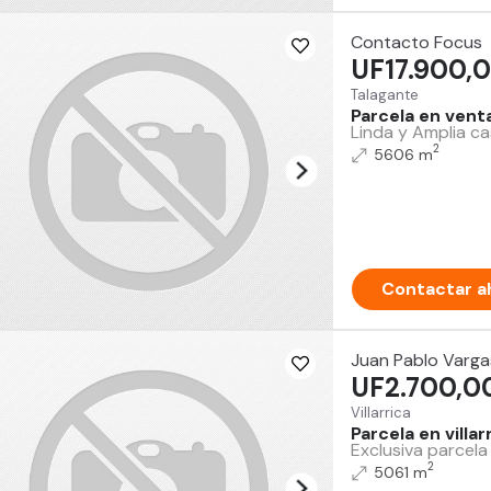
Contacto Focus
UF17.900,
Talagante
Parcela en vent
Linda y Amplia ca
2
5606 m
Contactar a
Juan Pablo Varga
UF2.700,0
Villarrica
Parcela en villa
Exclusiva parcela
2
5061 m