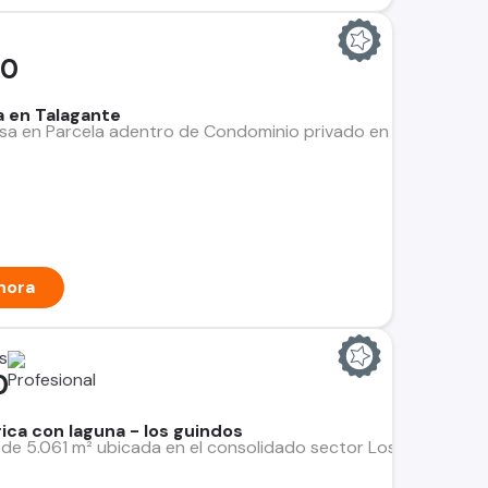
00
a en Talagante
sa en Parcela adentro de Condominio privado en Talagante, a 4
hora
s
0
rrica con laguna - los guindos
 de 5.061 m² ubicada en el consolidado sector Los Guindos, ent