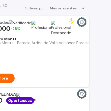
 a 30
Ordenar por
Más relevantes
dades
000
-28%
to Montt
 Montt - Parcela Arriba de Valle Volcanes Parcela rural de 20.
hora
PIEDADES
0
Oportunidad