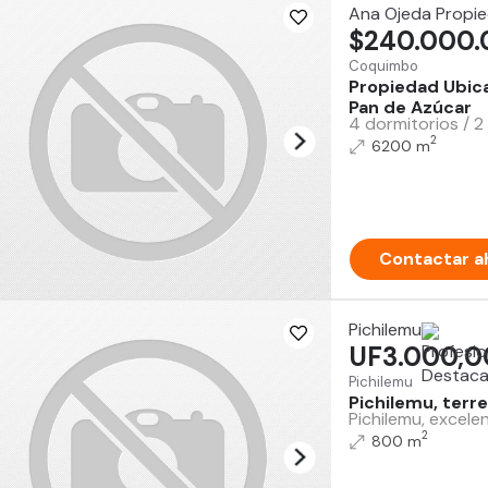
Ana Ojeda Propi
$240.000
Coquimbo
Propiedad Ubica
Pan de Azúcar
4 dormitorios / 2
2
6200 m
Contactar a
Pichilemu
UF3.000,0
Pichilemu
Pichilemu, terre
Pichilemu, excele
2
800 m