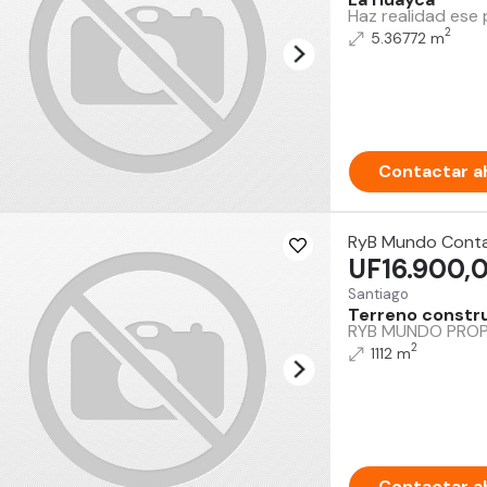
Haz realidad ese 
2
5.36772 m
Contactar a
RyB Mundo Cont
UF16.900,
Santiago
Terreno constru
RYB MUNDO PROPIE
2
1112 m
Contactar a