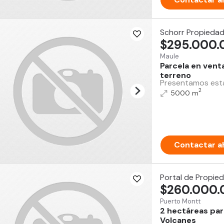
Schorr Propieda
$295.000.
Maule
Parcela en ven
terreno
Presentamos esta 
2
5000 m
Contactar a
Portal de Propie
$260.000.
Puerto Montt
2 hectáreas par
Volcanes