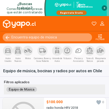
×
FILTRAR
Autos
Autos
Motos
Camiones, Buses y
Arriendo de
Yo busco
Piezas y
Yates &
Maquinaria
Usados
Nuevos
Casa Rodante
Autos
Accesorios
Barcos
pesada
Equipo de música, bocinas y radios por autos en Chile
Filtros aplicados
Equipo de Música
$100.000
0
radio honda HRV 2018