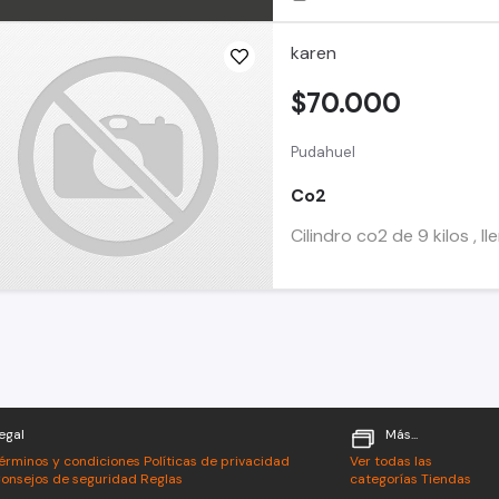
karen
$70.000
Pudahuel
Co2
Cilindro co2 de 9 kilos ,
egal
Más...
érminos y condiciones
Políticas de privacidad
Ver todas las
onsejos de seguridad
Reglas
categorías
Tiendas