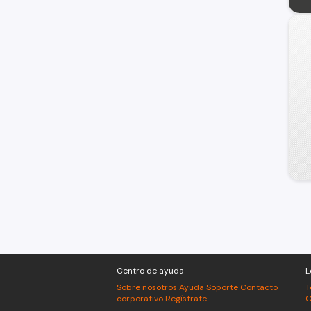
Centro de ayuda
L
Sobre nosotros
Ayuda
Soporte
Contacto
T
corporativo
Regístrate
C