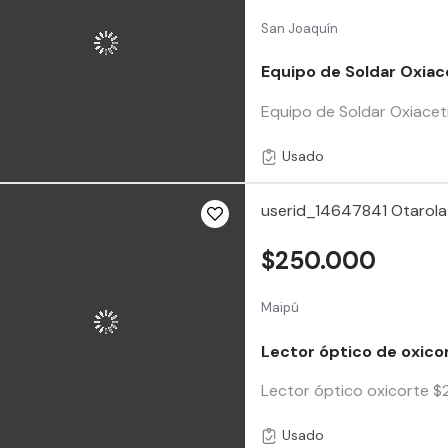
San Joaquín
Equipo de Soldar Oxiac
Equipo de Soldar Oxiacet
Usado
userid_14647841 Otarola
$250.000
Maipú
Lector óptico de oxico
Lector óptico oxicorte $
Usado