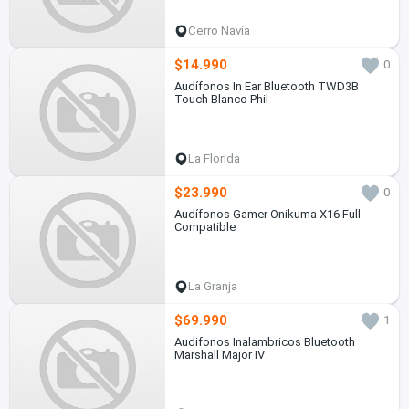
Cerro Navia
$14.990
0
Audífonos In Ear Bluetooth TWD3B
Touch Blanco Phil
La Florida
$23.990
0
Audífonos Gamer Onikuma X16 Full
Compatible
La Granja
$69.990
1
Audifonos Inalambricos Bluetooth
Marshall Major IV