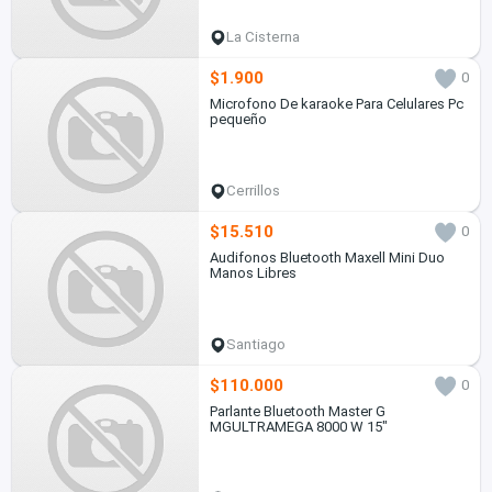
La Cisterna
$1.900
0
Microfono De karaoke Para Celulares Pc
pequeño
Cerrillos
$15.510
0
Audifonos Bluetooth Maxell Mini Duo
Manos Libres
Santiago
$110.000
0
Parlante Bluetooth Master G
MGULTRAMEGA 8000 W 15"