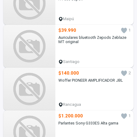
Maipú
$39.990
1
Auriculares bluetooth Zepods Zeblaze
MT original
Santiago
$140.000
2
Woffer PIONEER AMPLIFICADOR JBL
Rancagua
$1.200.000
1
Parlantes Sony G333ES Alta gama