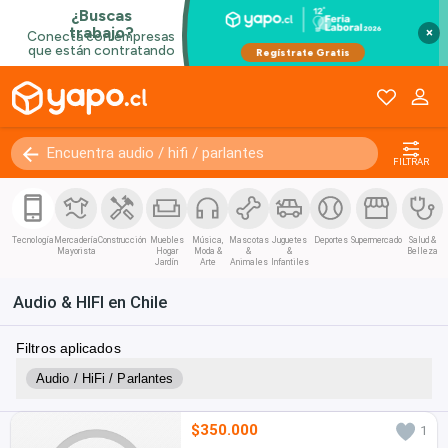
×
FILTRAR
Tecnología
Mercadería
Construcción
Muebles
Música,
Mascotas
Juguetes
Deportes
Supermercado
Salud &
Mayorista
Hogar
Moda &
&
&
Belleza
Jardín
Arte
Animales
Infantiles
Audio & HIFI en Chile
Filtros aplicados
Audio / HiFi / Parlantes
$350.000
1