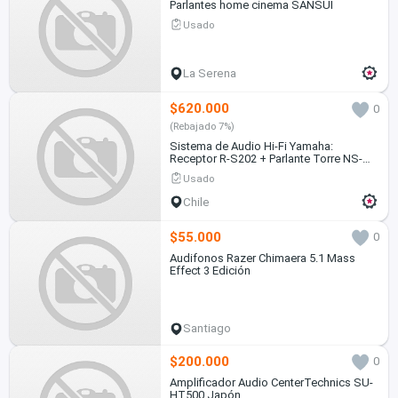
Parlantes home cinema SANSUI
Usado
La Serena
$620.000
0
(Rebajado 7%)
Sistema de Audio Hi-Fi Yamaha:
Receptor R-S202 + Parlante Torre NS-
F150
Usado
Chile
$55.000
0
Audifonos Razer Chimaera 5.1 Mass
Effect 3 Edición
Santiago
$200.000
0
Amplificador Audio CenterTechnics SU-
HT500 Japón