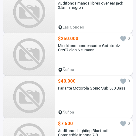
Audifonos manos libres over ear jack
3.5mm negro r
Las Condes
$250.000
0
Micrófono condensador Gototoolz
Gtz87 clon Neumann
Ñuñoa
$40.000
0
Parlante Motorola Sonic Sub 530 Bass
Ñuñoa
$7.500
0
Audífonos Lighting Bluetooth
Compatible Iphone 7-8