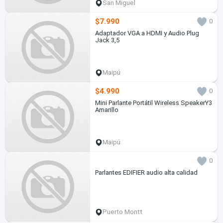
San Miguel
$7.990
0
Adaptador VGA a HDMI y Audio Plug
Jack 3,5
Maipú
$4.990
0
Mini Parlante Portátil Wireless SpeakerY3
Amarillo
Maipú
0
Parlantes EDIFIER audio alta calidad
Puerto Montt