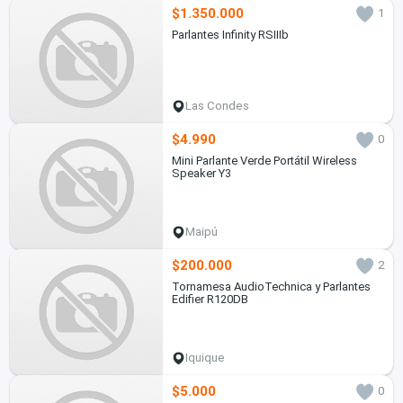
$1.350.000
1
Parlantes Infinity RSIIIb
Las Condes
$4.990
0
Mini Parlante Verde Portátil Wireless
Speaker Y3
Maipú
$200.000
2
Tornamesa AudioTechnica y Parlantes
Edifier R120DB
Iquique
$5.000
0