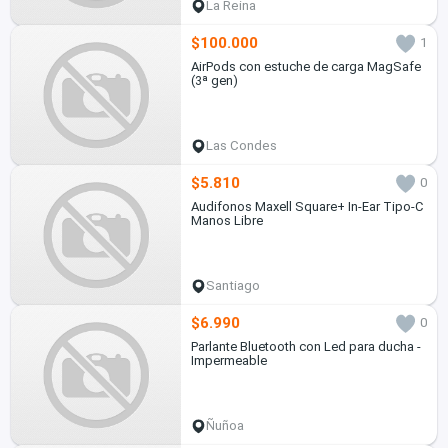
La Reina
$100.000
1
AirPods con estuche de carga MagSafe
(3ª gen)
Las Condes
$5.810
0
Audifonos Maxell Square+ In-Ear Tipo-C
Manos Libre
Santiago
$6.990
0
Parlante Bluetooth con Led para ducha -
Impermeable
Ñuñoa