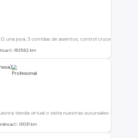
.0, una joya, 3 corridas de asientos, control crucero/radio/te
tica
183562 km
hesa)
uestra tienda virtual o visita nuestras sucursales: | Usados
mática
13031 km