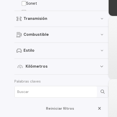
Sonet
Niro
Transmisión
Cerato
Carens
Combustible
Seltos
Soluto
Estilo
Carnival
Grand Carnival
Kilómetros
Rio
Palabras claves
K3
Sorento EX
Stinger
Reiniciar filtros