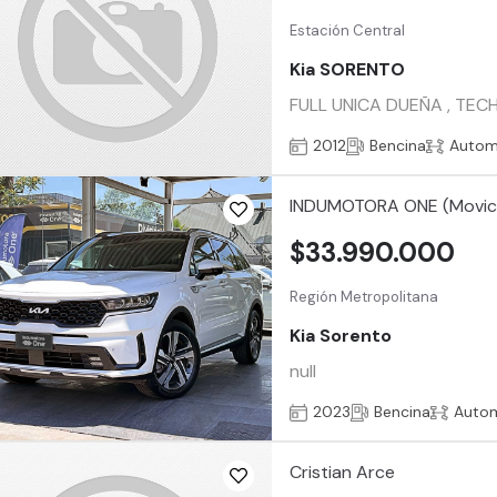
Estación Central
Kia SORENTO
FULL UNICA DUEÑA , TE
2012
Bencina
Autom
INDUMOTORA ONE (Movic
$33.990.000
Región Metropolitana
Kia Sorento
null
2023
Bencina
Auto
Cristian Arce