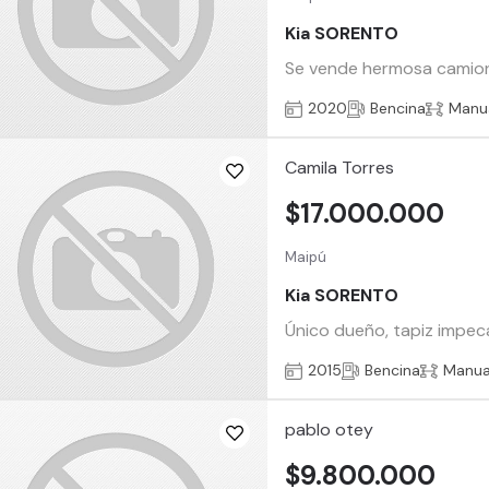
Kia SORENTO
Se vende hermosa camione
2020
Bencina
Manu
Camila Torres
$17.000.000
Maipú
Kia SORENTO
Único dueño, tapiz impeca
2015
Bencina
Manua
pablo otey
$9.800.000