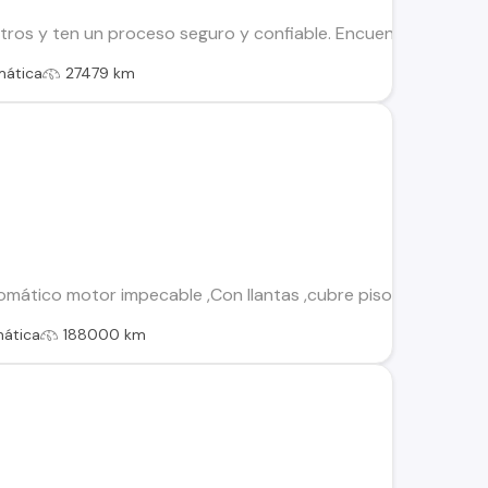
os y ten un proceso seguro y confiable. Encuentra el ideal par
mática
27479 km
ático motor impecable ,Con llantas ,cubre pisos a medida,4x2
ática
188000 km