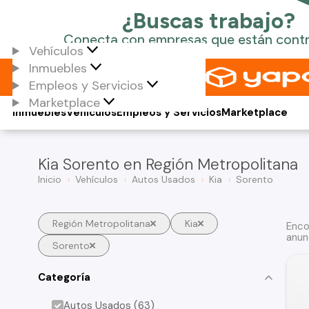
Vehículos
Inmuebles
Empleos y Servicios
Marketplace
Inmuebles
Vehículos
Empleos y Servicios
Marketplace
Kia Sorento en Región Metropolitana
Inicio
Vehículos
Autos Usados
Kia
Sorento
Región Metropolitana
Kia
Enco
anun
Sorento
Categoría
Autos Usados (63)