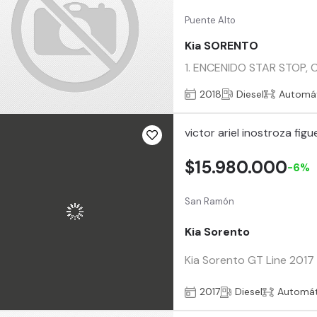
Puente Alto
Kia SORENTO
1. ENCENIDO STAR STOP,
2018
Diesel
Automá
victor ariel inostroza fig
$15.980.000
-6%
San Ramón
Kia Sorento
Kia Sorento GT Line 2017 
2017
Diesel
Automát