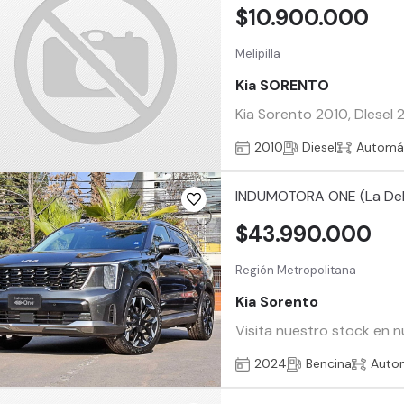
$10.900.000
Melipilla
Kia SORENTO
Kia Sorento 2010, DIesel 2
2010
Diesel
Automá
INDUMOTORA ONE (La De
$43.990.000
Región Metropolitana
Kia Sorento
Visita nuestro stock en n
2024
Bencina
Auto