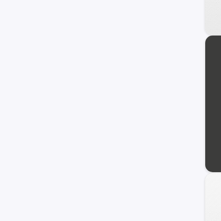
Cobalt
N300
Cavalier
Corvette
Silverado 1500
Astro
C/K 2500 Series
Chevette
Classic
Monte Carlo
Nova
Prizm
Tahoe Hybrid
TrailBlazer EXT