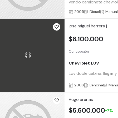
vendo camioneta chevrolet
2005
Diesel
Manual
jose miguel herrera j
$6.100.000
Concepción
Chevrolet LUV
Luv doble cabina, llegar 
2008
Bencina
Manu
Hugo arenas
$5.600.000
-7%