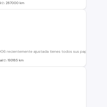
l
287000 km
06 recientemente ajustada tienes todos sus papeles al dia det
al
193185 km