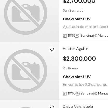
$2.700.000
San Bernardo
Chevrolet LUV
Ajustada de motor hace 6 
1998
Bencina
Manua
Hector Aguilar
$2.300.000
Río Bueno
Chevrolet LUV
En venta luv 2.3 carburad
1990
Bencina
Manua
Diego Valenzuela