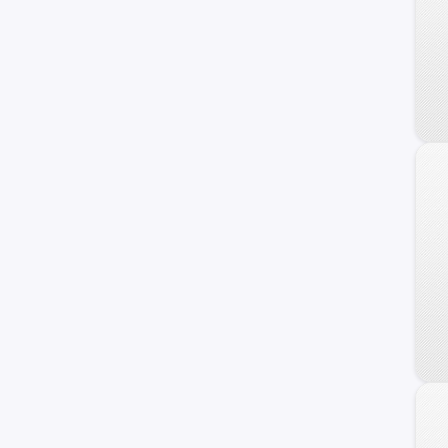
Trailblazer
Uplander