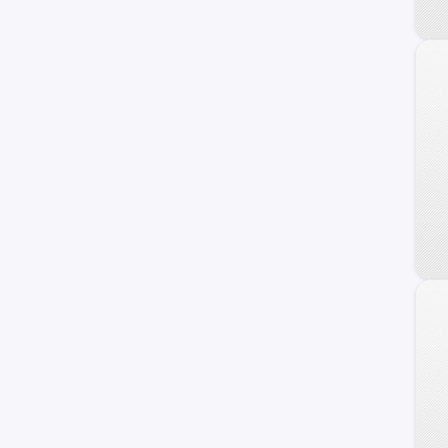
C-10
Blazer
Equinox
Suburban
Camaro
Prisma
TrailBlazer
C/K 1500 Series
Orlando
Sonic
Onix Turbo
Vivant
Apache-10