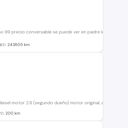
ño 99 precio conversable se puede ver en padre las casas
l
243805 km
esel motor 2.8 (segundo dueño) motor original, al dia, sin fall
200 km