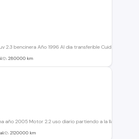
uv 2.3 bencinera Año 1996 Al dia transferible Cuidado unico a e
l
280000 km
a año 2005 Motor 2.2 uso diario partiendo a la llave lista par
al
2120000 km