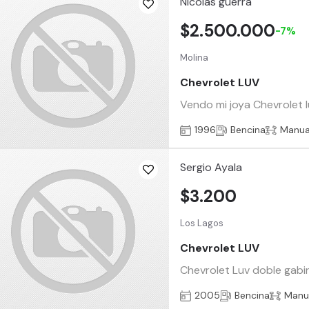
Nicolas guerra
$2.500.000
-7%
Molina
Chevrolet LUV
Vendo mi joya Chevrolet l
1996
Bencina
Manua
Sergio Ayala
$3.200
Los Lagos
Chevrolet LUV
Chevrolet Luv doble gabin
2005
Bencina
Manu