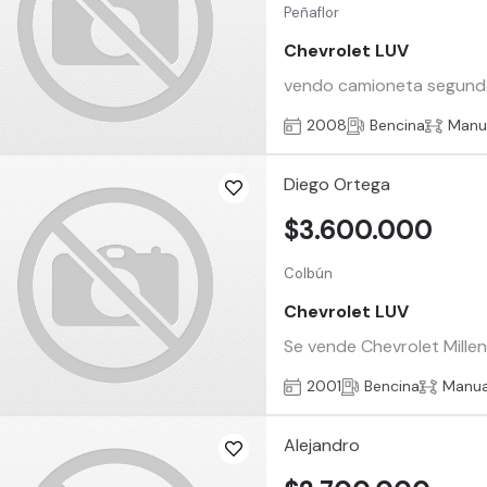
Peñaflor
Chevrolet LUV
vendo camioneta segundo 
2008
Bencina
Manu
Diego Ortega
$3.600.000
Colbún
Chevrolet LUV
Se vende Chevrolet Mille
2001
Bencina
Manua
Alejandro