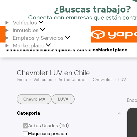
Vehículos
Inmuebles
Empleos y Servicios
Marketplace
Inmuebles
Vehículos
Empleos y Servicios
Marketplace
Chevrolet LUV en Chile
Inicio
Vehículos
Autos Usados
Chevrolet
LUV
Chevrolet
LUV
Enco
Categoría
Autos Usados (151)
Maquinaria pesada