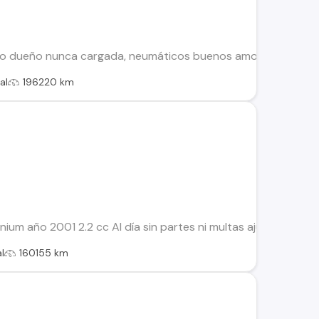
dueño nunca cargada, neumáticos buenos amortiguación nueva. 
al
196220 km
nnium año 2001 2.2 cc Al día sin partes ni multas ajustada a
l
160155 km