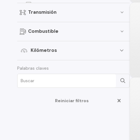
Onix
Transmisión
Spark
D-Max
Combustible
Traverse
S-10
Kilómetros
Aveo
Palabras claves
Montana
Corsa
Tahoe
Cruze
Reiniciar filtros
N400
Optra
Spin