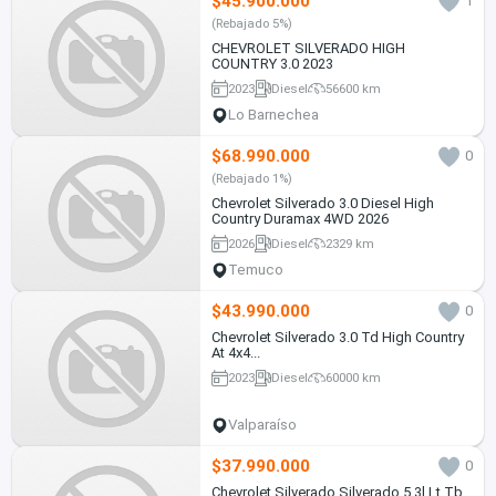
$45.900.000
1
(Rebajado 5%)
CHEVROLET SILVERADO HIGH
COUNTRY 3.0 2023
2023
Diesel
56600 km
Lo Barnechea
$68.990.000
0
(Rebajado 1%)
Chevrolet Silverado 3.0 Diesel High
Country Duramax 4WD 2026
2026
Diesel
2329 km
Temuco
$43.990.000
0
Chevrolet Silverado 3.0 Td High Country
At 4x4...
2023
Diesel
60000 km
Valparaíso
$37.990.000
0
Chevrolet Silverado Silverado 5.3l Lt Tb