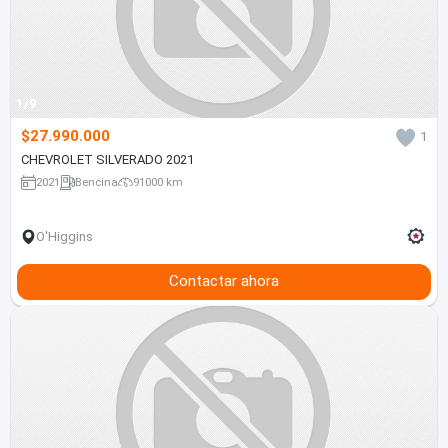
1/9
$27.990.000
1
CHEVROLET SILVERADO 2021
2021
Bencina
91000 km
O'Higgins
Contactar ahora