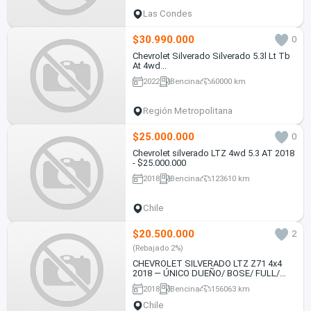
Las Condes
$30.990.000
0
Chevrolet Silverado Silverado 5.3l Lt Tb
At 4wd...
2022
Bencina
60000 km
Región Metropolitana
$25.000.000
0
Chevrolet silverado LTZ 4wd 5.3 AT 2018
- $25.000.000
2018
Bencina
123610 km
Chile
$20.500.000
2
(Rebajado 2%)
CHEVROLET SILVERADO LTZ Z71 4x4
2018 — ÚNICO DUEÑO/ BOSE/ FULL/
MANTENCIONES EN MARCA
2018
Bencina
156063 km
Chile