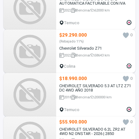
AUTOMATICA FACTURABLE CON IVA
2022
Bencina
62000 km
Temuco
$29.290.000
0
(Rebajado 11%)
Chevrolet Silverado Z71
2022
Bencina
58643 km
Colina
$18.990.000
0
CHEVROLET SILVERADO 5.3 AT LTZ Z71
DC 4WD AÑO 2018
2018
Bencina
200000 km
Temuco
$55.900.000
0
CHEVROLET SILVERADO 6.2L ZR2 AT
4WD N2 ONSTAR - 2026 | 2850