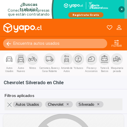
×
FILTRAR
Autos
Autos
Motos
Camiones, Buses y
Arriendo de
Yo busco
Piezas y
Yates &
Maquinaria
Usados
Nuevos
Casa Rodante
Autos
Accesorios
Barcos
pesada
Chevrolet Silverado en Chile
Filtros aplicados
×
×
Autos Usados
Chevrolet
Silverado