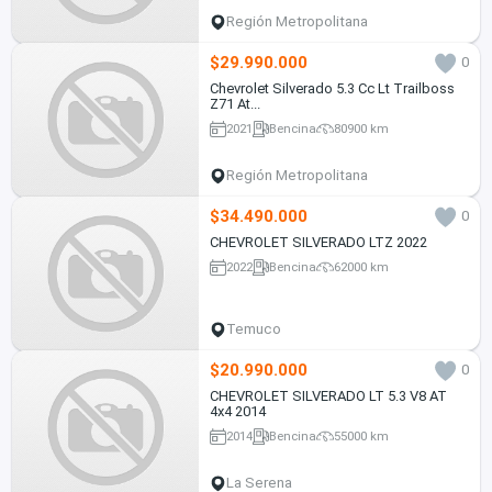
Región Metropolitana
$29.990.000
0
Chevrolet Silverado 5.3 Cc Lt Trailboss
Z71 At...
2021
Bencina
80900 km
Región Metropolitana
$34.490.000
0
CHEVROLET SILVERADO LTZ 2022
2022
Bencina
62000 km
Temuco
$20.990.000
0
CHEVROLET SILVERADO LT 5.3 V8 AT
4x4 2014
2014
Bencina
55000 km
La Serena