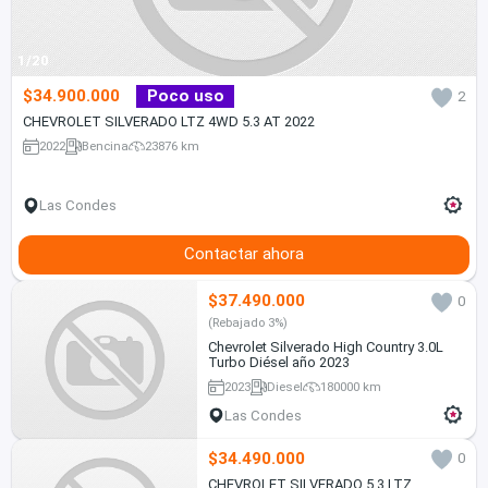
1/20
$34.900.000
Poco uso
2
CHEVROLET SILVERADO LTZ 4WD 5.3 AT 2022
2022
Bencina
23876 km
Las Condes
Contactar ahora
$37.490.000
0
(Rebajado 3%)
Chevrolet Silverado High Country 3.0L
Turbo Diésel año 2023
2023
Diesel
180000 km
Las Condes
$34.490.000
0
CHEVROLET SILVERADO 5.3 LTZ