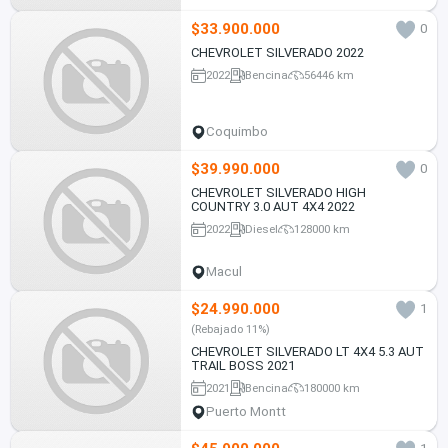
$33.900.000
0
CHEVROLET SILVERADO 2022
2022
Bencina
56446 km
Coquimbo
$39.990.000
0
CHEVROLET SILVERADO HIGH
COUNTRY 3.0 AUT 4X4 2022
2022
Diesel
128000 km
Macul
$24.990.000
1
(Rebajado 11%)
CHEVROLET SILVERADO LT 4X4 5.3 AUT
TRAIL BOSS 2021
2021
Bencina
180000 km
Puerto Montt