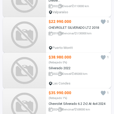
Diesel...
2022
Diesel
110000 km
Valparaíso
$22.990.000
0
CHEVROLET SILVERADO LTZ 2018
2018
Bencina
130000 km
Puerto Montt
$38.980.000
1
(Rebajado 5%)
Silverado 2022
2022
Diesel
85000 km
Las Condes
$35.990.000
1
(Rebajado 1%)
Chevrolet Silverado 6.2 Zr2 At 4x4 2024
2024
Bencina
58000 km