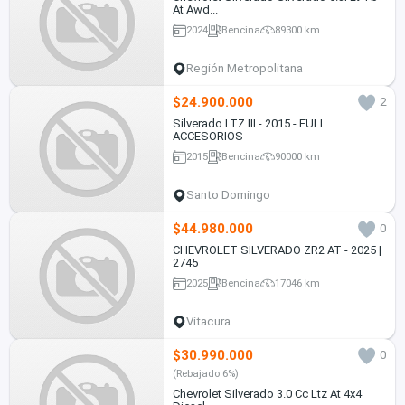
At Awd...
2024
Bencina
89300 km
Región Metropolitana
$24.900.000
2
Silverado LTZ III - 2015 - FULL
ACCESORIOS
2015
Bencina
90000 km
Santo Domingo
$44.980.000
0
CHEVROLET SILVERADO ZR2 AT - 2025 |
2745
2025
Bencina
17046 km
Vitacura
$30.990.000
0
(Rebajado 6%)
Chevrolet Silverado 3.0 Cc Ltz At 4x4