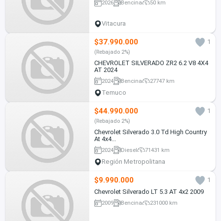
2026
Bencina
50 km
Vitacura
$37.990.000
1
(Rebajado 2%)
CHEVROLET SILVERADO ZR2 6.2 V8 4X4
AT 2024
2024
Bencina
27747 km
Temuco
$44.990.000
1
(Rebajado 2%)
Chevrolet Silverado 3.0 Td High Country
At 4x4...
2024
Diesel
71431 km
Región Metropolitana
$9.990.000
1
Chevrolet Silverado LT 5.3 AT 4x2 2009
2009
Bencina
231000 km