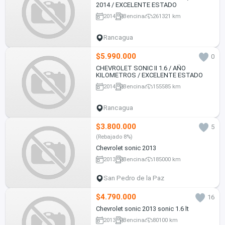
2014 / EXCELENTE ESTADO
2014
Bencina
261321 km
Rancagua
$5.990.000
0
CHEVROLET SONIC II 1.6 / AÑO
KILOMETROS / EXCELENTE ESTADO
2014
Bencina
155585 km
Rancagua
$3.800.000
5
(Rebajado 8%)
Chevrolet sonic 2013
2013
Bencina
185000 km
San Pedro de la Paz
$4.790.000
16
Chevrolet sonic 2013 sonic 1.6 lt
2013
Bencina
80100 km