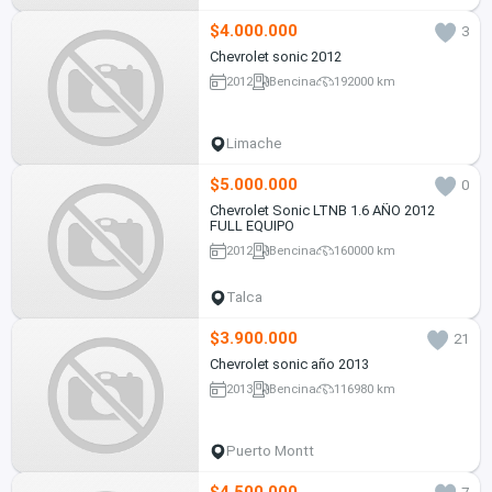
$4.000.000
3
Chevrolet sonic 2012
2012
Bencina
192000 km
Limache
$5.000.000
0
Chevrolet Sonic LTNB 1.6 AÑO 2012
FULL EQUIPO
2012
Bencina
160000 km
Talca
$3.900.000
21
Chevrolet sonic año 2013
2013
Bencina
116980 km
Puerto Montt