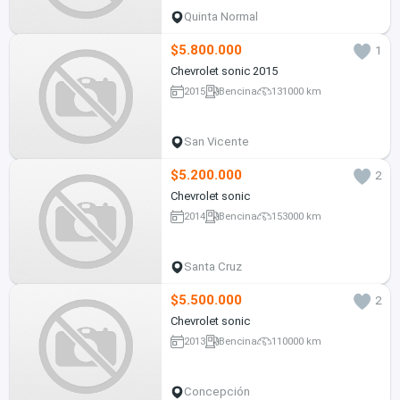
Quinta Normal
$5.800.000
1
Chevrolet sonic 2015
2015
Bencina
131000 km
San Vicente
$5.200.000
2
Chevrolet sonic
2014
Bencina
153000 km
Santa Cruz
$5.500.000
2
Chevrolet sonic
2013
Bencina
110000 km
Concepción