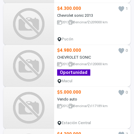
$4.300.000
1
Chevrolet sonic 2013
2013
Bencina
209000 km
Pucón
$4.980.000
0
CHEVROLET SONIC
2013
Bencina
120000 km
Oportunidad
Macul
$5.000.000
0
Vendo auto
2012
Bencina
117189 km
Estación Central