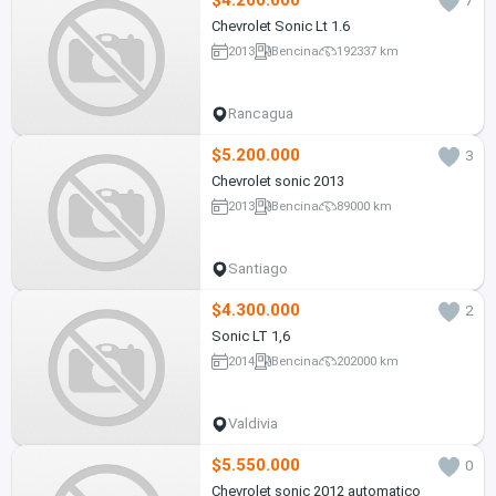
$4.200.000
7
Chevrolet Sonic Lt 1.6
2013
Bencina
192337 km
Rancagua
$5.200.000
3
Chevrolet sonic 2013
2013
Bencina
89000 km
Santiago
$4.300.000
2
Sonic LT 1,6
2014
Bencina
202000 km
Valdivia
$5.550.000
0
Chevrolet sonic 2012 automatico