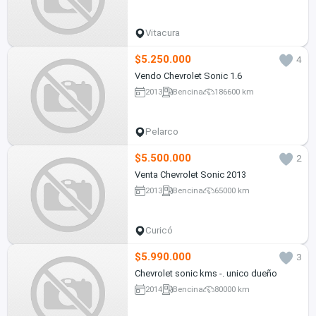
Vitacura
$5.250.000
4
Vendo Chevrolet Sonic 1.6
2013
Bencina
186600 km
Pelarco
$5.500.000
2
Venta Chevrolet Sonic 2013
2013
Bencina
65000 km
Curicó
$5.990.000
3
Chevrolet sonic kms -. unico dueño
2014
Bencina
80000 km