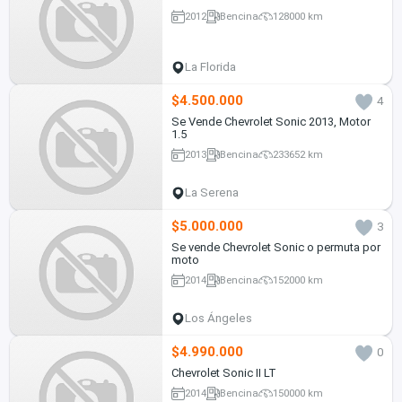
2012
Bencina
128000 km
La Florida
$4.500.000
4
Se Vende Chevrolet Sonic 2013, Motor
1.5
2013
Bencina
233652 km
La Serena
$5.000.000
3
Se vende Chevrolet Sonic o permuta por
moto
2014
Bencina
152000 km
Los Ángeles
$4.990.000
0
Chevrolet Sonic II LT
2014
Bencina
150000 km