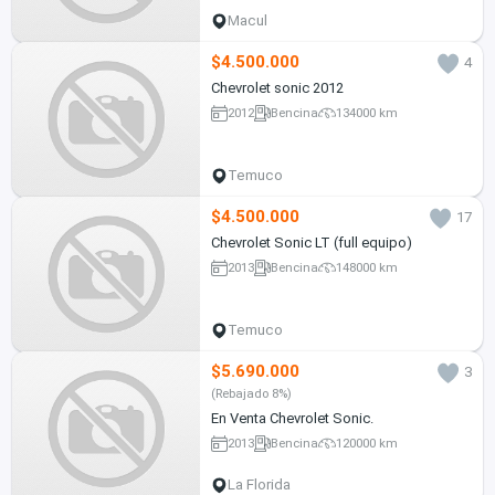
Macul
$4.500.000
4
Chevrolet sonic 2012
2012
Bencina
134000 km
Temuco
$4.500.000
17
Chevrolet Sonic LT (full equipo)
2013
Bencina
148000 km
Temuco
$5.690.000
3
(Rebajado 8%)
En Venta Chevrolet Sonic.
2013
Bencina
120000 km
La Florida