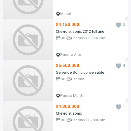
Macul
$4.150.000
0
Chevrolet sonic 2012 full aire
2012
Bencina
130569 km
Puente Alto
$5.500.000
4
Se vende Sonic conversable
2015
Bencina
Puerto Montt
$4.800.000
1
Chevrolet sonic
2015
Bencina
126000 km