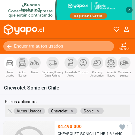
×
FILTRAR
Autos
Autos
Motos
Camiones, Buses y
Arriendo de
Yo busco
Piezas y
Yates &
Maquinaria
Usados
Nuevos
Casa Rodante
Autos
Accesorios
Barcos
pesada
Chevrolet Sonic en Chile
Filtros aplicados
×
×
Autos Usados
Chevrolet
Sonic
$4.490.000
1
CHEVROLET SONIC ll LT HB 1.6 / AÑO