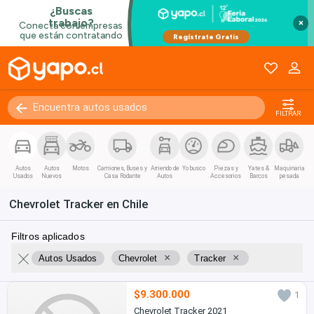
×
FILTRAR
Autos
Autos
Motos
Camiones, Buses y
Arriendo de
Yo busco
Piezas y
Yates &
Maquinaria
Usados
Nuevos
Casa Rodante
Autos
Accesorios
Barcos
pesada
Chevrolet Tracker en Chile
Filtros aplicados
×
×
Autos Usados
Chevrolet
Tracker
$9.300.000
1
Chevrolet Tracker 2021