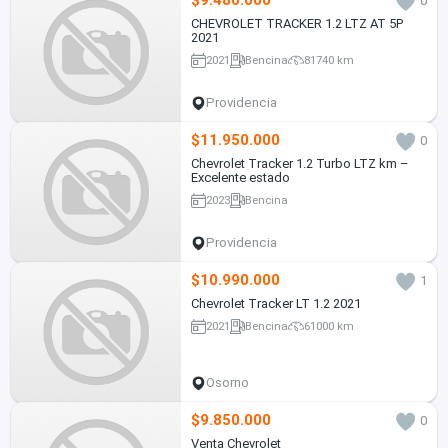
$9.480.000
0
CHEVROLET TRACKER 1.2 LTZ AT 5P
2021
2021
Bencina
81740 km
Providencia
$11.950.000
0
Chevrolet Tracker 1.2 Turbo LTZ km –
Excelente estado
2023
Bencina
Providencia
$10.990.000
1
Chevrolet Tracker LT 1.2 2021
2021
Bencina
61000 km
Osorno
$9.850.000
0
Venta Chevrolet