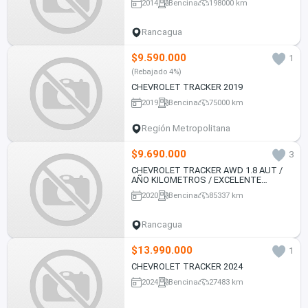
2014
Bencina
198000 km
Rancagua
$9.590.000
1
(Rebajado 4%)
CHEVROLET TRACKER 2019
2019
Bencina
75000 km
Región Metropolitana
$9.690.000
3
CHEVROLET TRACKER AWD 1.8 AUT /
AÑO KILOMETROS / EXCELENTE
ESTADO
2020
Bencina
85337 km
Rancagua
$13.990.000
1
CHEVROLET TRACKER 2024
2024
Bencina
27483 km