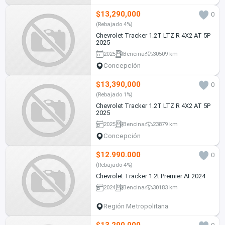
$13,290,000
0
(Rebajado 4%)
Chevrolet Tracker 1.2T LTZ R 4X2 AT 5P
2025
2025
Bencina
30509 km
Concepción
$13,390,000
0
(Rebajado 1%)
Chevrolet Tracker 1.2T LTZ R 4X2 AT 5P
2025
2025
Bencina
23879 km
Concepción
$12.990.000
0
(Rebajado 4%)
Chevrolet Tracker 1.2t Premier At 2024
2024
Bencina
30183 km
Región Metropolitana