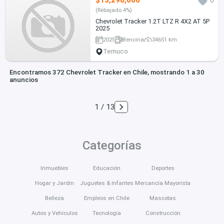
$13,290,000
0
(Rebajado 4%)
Chevrolet Tracker 1.2T LTZ R 4X2 AT 5P
2025
2025
Bencina
34651 km
Temuco
Encontramos 372 Chevrolet Tracker en Chile, mostrando 1 a 30
anuncios
1 / 13
Categorías
Inmuebles
Educación
Deportes
Hogar y Jardín
Juguetes & Infantes
Mercancía Mayorista
Belleza
Empleos en Chile
Mascotas
Autos y Vehículos
Tecnología
Construcción