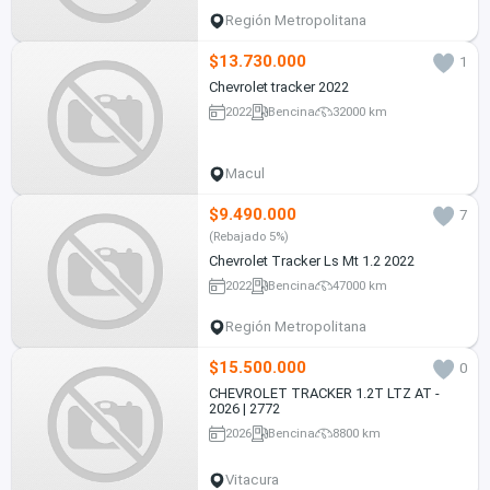
Región Metropolitana
$13.730.000
1
Chevrolet tracker 2022
2022
Bencina
32000 km
Macul
$9.490.000
7
(Rebajado 5%)
Chevrolet Tracker Ls Mt 1.2 2022
2022
Bencina
47000 km
Región Metropolitana
$15.500.000
0
CHEVROLET TRACKER 1.2T LTZ AT -
2026 | 2772
2026
Bencina
8800 km
Vitacura