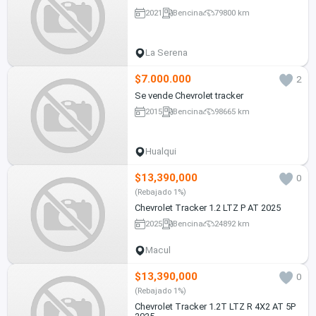
2021
Bencina
79800 km
La Serena
$7.000.000
2
Se vende Chevrolet tracker
2015
Bencina
98665 km
Hualqui
$13,390,000
0
(Rebajado 1%)
Chevrolet Tracker 1.2 LTZ P AT 2025
2025
Bencina
24892 km
Macul
$13,390,000
0
(Rebajado 1%)
Chevrolet Tracker 1.2T LTZ R 4X2 AT 5P