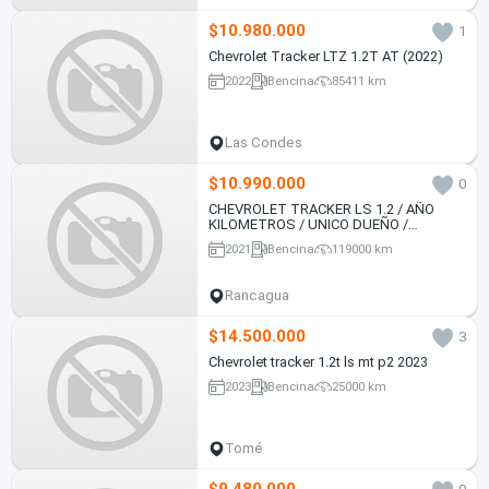
$10.980.000
1
Chevrolet Tracker LTZ 1.2T AT (2022)
2022
Bencina
85411 km
Las Condes
$10.990.000
0
CHEVROLET TRACKER LS 1.2 / AÑO
KILOMETROS / UNICO DUEÑO /
EXCELENTE ESTADO
2021
Bencina
119000 km
Rancagua
$14.500.000
3
Chevrolet tracker 1.2t ls mt p2 2023
2023
Bencina
25000 km
Tomé