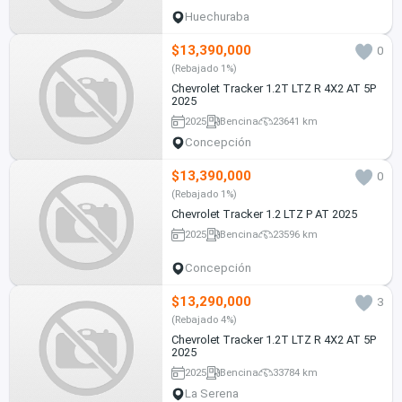
Huechuraba
$13,390,000
0
(Rebajado 1%)
Chevrolet Tracker 1.2T LTZ R 4X2 AT 5P
2025
2025
Bencina
23641 km
Concepción
$13,390,000
0
(Rebajado 1%)
Chevrolet Tracker 1.2 LTZ P AT 2025
2025
Bencina
23596 km
Concepción
$13,290,000
3
(Rebajado 4%)
Chevrolet Tracker 1.2T LTZ R 4X2 AT 5P
2025
2025
Bencina
33784 km
La Serena