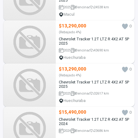
2025
2025
Bencina
24538 km
Macul
$13,290,000
0
(Rebajado 4%)
Chevrolet Tracker 1.2T LTZ R 4X2 AT 5P
2025
2025
Bencina
43690 km
Huechuraba
$13,290,000
0
(Rebajado 4%)
Chevrolet Tracker 1.2T LTZ R 4X2 AT 5P
2025
2025
Bencina
32617 km
Huechuraba
$15,490,000
0
Chevrolet Tracker 1.2T LTZ R 4X2 AT 5P
2024
2024
Bencina
23686 km