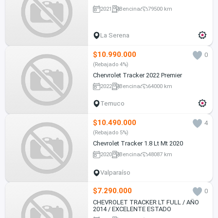
2021
Bencina
79500 km
La Serena
$10.990.000
0
(Rebajado 4%)
Chervrolet Tracker 2022 Premier
2022
Bencina
64000 km
Temuco
$10.490.000
4
(Rebajado 5%)
Chevrolet Tracker 1.8 Lt Mt 2020
2020
Bencina
48087 km
Valparaíso
$7.290.000
0
CHEVROLET TRACKER LT FULL / AÑO
2014 / EXCELENTE ESTADO