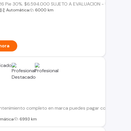
 Pie 30%. $6.594.000 SUJETO A EVALUACION - Único dueño - Do
Automática
6000 km
hora
ntenimiento completo en marca puedes pagar con tarjeta de cr
mática
6993 km