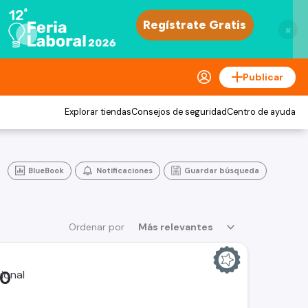
×
Publicar
Explorar tiendas
Consejos de seguridad
Centro de ayuda
BlueBook
Notificaciones
Guardar búsqueda
Ordenar por
Más relevantes
00