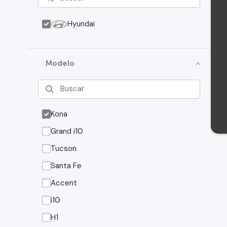
Hyundai
Modelo
Kona
Grand i10
Tucson
Santa Fe
Accent
i10
H1