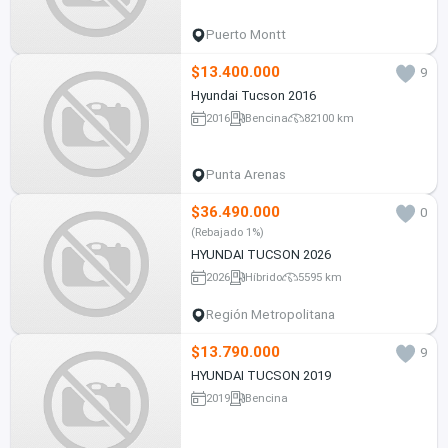
Puerto Montt
$13.400.000
9
Hyundai Tucson 2016
2016
Bencina
82100 km
Punta Arenas
$36.490.000
0
(Rebajado 1%)
HYUNDAI TUCSON 2026
2026
Híbrido
5595 km
Región Metropolitana
$13.790.000
9
HYUNDAI TUCSON 2019
2019
Bencina