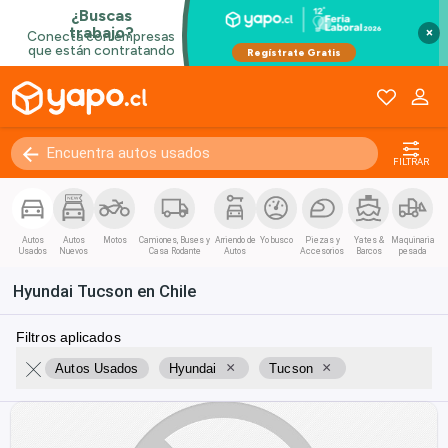
×
FILTRAR
Autos
Autos
Motos
Camiones, Buses y
Arriendo de
Yo busco
Piezas y
Yates &
Maquinaria
Usados
Nuevos
Casa Rodante
Autos
Accesorios
Barcos
pesada
Hyundai Tucson en Chile
Filtros aplicados
×
×
Autos Usados
Hyundai
Tucson