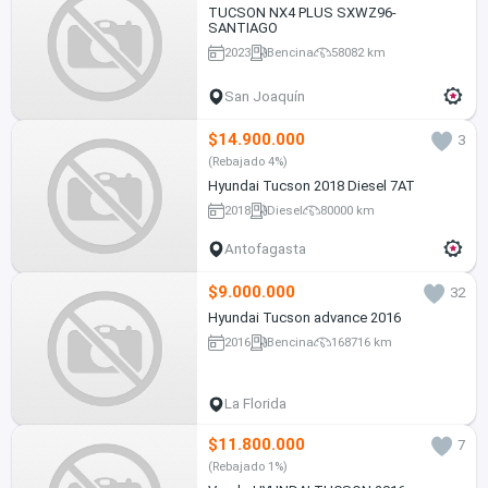
TUCSON NX4 PLUS SXWZ96-
SANTIAGO
2023
Bencina
58082 km
San Joaquín
$14.900.000
3
(Rebajado 4%)
Hyundai Tucson 2018 Diesel 7AT
2018
Diesel
80000 km
Antofagasta
$9.000.000
32
Hyundai Tucson advance 2016
2016
Bencina
168716 km
La Florida
$11.800.000
7
(Rebajado 1%)