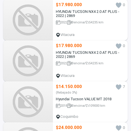
$17.980.000
0
HYUNDAI TUCSON NX4 2.0 AT PLUS -
2022 | 2869
2022
Bencina
54235 km
Vitacura
$17.980.000
0
HYUNDAI TUCSON NX4 2.0 AT PLUS -
2022 | 2869
2022
Bencina
54235 km
Vitacura
$14.150.000
7
(Rebajado 3%)
Hyundai Tucson VALUE MT 2018
2018
Bencina
109000 km
Coquimbo
$24.000.000
0