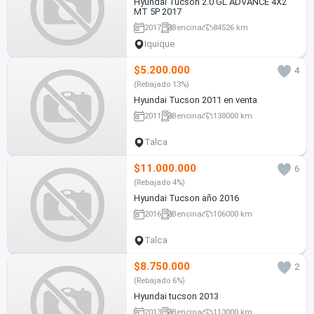
Hyundai Tucson 2.0 GL ADVANCE 4X2
MT 5P 2017
2017
Bencina
84526 km
Iquique
$5.200.000
4
(Rebajado 13%)
Hyundai Tucson 2011 en venta
2011
Bencina
138000 km
Talca
$11.000.000
6
(Rebajado 4%)
Hyundai Tucson año 2016
2016
Bencina
106000 km
Talca
$8.750.000
2
(Rebajado 6%)
Hyundai tucson 2013
2013
Bencina
113000 km