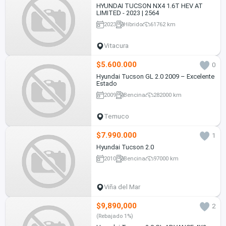
HYUNDAI TUCSON NX4 1.6T HEV AT
LIMITED - 2023 | 2564
2023
Híbrido
61762 km
Vitacura
$5.600.000
0
Hyundai Tucson GL 2.0 2009 – Excelente
Estado
2009
Bencina
282000 km
Temuco
$7.990.000
1
Hyundai Tucson 2.0
2010
Bencina
97000 km
Viña del Mar
$9,890,000
2
(Rebajado 1%)