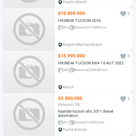
Puerto Montt
$10.890.000
0
HYUNDAI TUCSON 2016
2016
Diesel
119000 km
Región Metropolitana
$15.990.000
0
HYUNDAI TUCSON NX4 1.6 AUT 2022
2022
Bencina
84200 km
Macul
$5.900.000
5
(Rebajado 5%)
hyundai tucson año 2011 diesel
automatico
2011
Diesel
74415 km
Punta Arenas