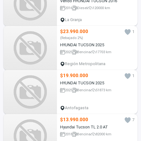
Vendo HYUNDAI TUCSON 2016
2016
Diesel
120000 km
La Granja
$23.990.000
1
(Rebajado 2%)
HYUNDAI TUCSON 2025
2025
Bencina
17703 km
Región Metropolitana
$19.900.000
1
HYUNDAI TUCSON 2025
2025
Bencina
51873 km
Antofagasta
$13.990.000
7
Hyundai Tucson TL 2.0 AT
2018
Bencina
82000 km