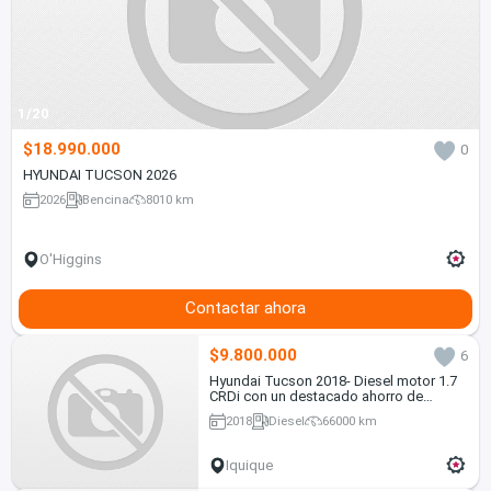
1/20
$18.990.000
0
HYUNDAI TUCSON 2026
2026
Bencina
8010 km
O'Higgins
Contactar ahora
$9.800.000
6
Hyundai Tucson 2018- Diesel motor 1.7
CRDi con un destacado ahorro de
combustible, en Excelente estado
2018
Diesel
66000 km
Iquique