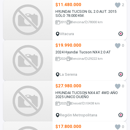
$11.480.000
2
HYUNDAI TUCSON GL 2.0 AUT. 2015
SÓLO 78.000 KM.
2015
Bencina
78000 km
Vitacura
$19.990.000
0
2024 Hyundai Tucson NX4 2.0 AT
2024
Bencina
29222 km
La Serena
$27.980.000
0
HYUNDAI TUCSON NX4 AT 4WD AÑO
2025 UNICO DUEÑO
2025
Diesel
10438 km
Región Metropolitana
$17.800.000
0