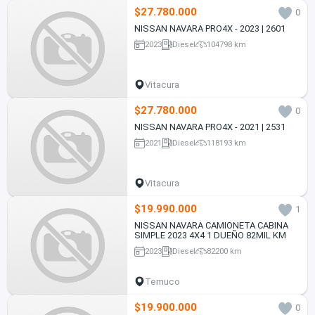
$27.780.000
0
NISSAN NAVARA PRO4X - 2023 | 2601
2023
Diesel
104798 km
Vitacura
$27.780.000
0
NISSAN NAVARA PRO4X - 2021 | 2531
2021
Diesel
118193 km
Vitacura
$19.990.000
1
NISSAN NAVARA CAMIONETA CABINA
SIMPLE 2023 4X4 1 DUEÑO 82MIL KM
2023
Diesel
82200 km
Temuco
$19.900.000
0