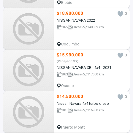
Biobío
$18.900.000
0
NISSAN NAVARA 2022
2022
Diesel
140309 km
Coquimbo
$15.990.000
0
(Rebajado 3%)
NISSAN NAVARA XE - 4x4 - 2021
2021
Diesel
117000 km
Osorno
$14.500.000
0
Nissan Navara 4x4 turbo diesel
2015
Diesel
116950 km
Puerto Montt