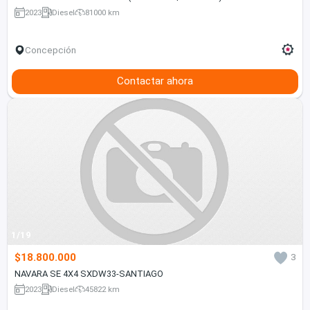
2023
Diesel
81000 km
Concepción
Contactar ahora
1/19
$18.800.000
3
NAVARA SE 4X4 SXDW33-SANTIAGO
2023
Diesel
45822 km