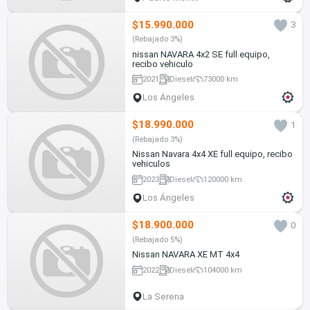
$15.990.000
3
(Rebajado 3%)
nissan NAVARA 4x2 SE full equipo,
recibo vehiculo
2021
Diesel
73000 km
Los Ángeles
$18.990.000
1
(Rebajado 3%)
Nissan Navara 4x4 XE full equipo, recibo
vehiculos
2023
Diesel
120000 km
Los Ángeles
$18.900.000
0
(Rebajado 5%)
Nissan NAVARA XE MT 4x4
2022
Diesel
104000 km
La Serena