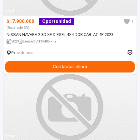
1/20
$17.980.000
Oportunidad
1
(Rebajado 3%)
NISSAN NAVARA 2.3D XE DIESEL 4X4 DOB.CAB. AT 4P. 2023
2023
Diesel
119485 km
Providencia
Contactar ahora
1/19