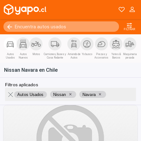
FILTRAR
Autos
Autos
Motos
Camiones, Buses y
Arriendo de
Yo busco
Piezas y
Yates &
Maquinaria
Usados
Nuevos
Casa Rodante
Autos
Accesorios
Barcos
pesada
Nissan Navara en Chile
Filtros aplicados
×
×
Autos Usados
Nissan
Navara