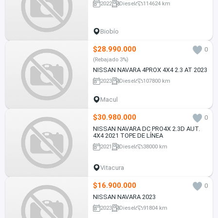
2022
Diesel
114624 km
Biobío
$28.990.000
0
(Rebajado 3%)
NISSAN NAVARA 4PROX 4X4 2.3 AT 2023
2023
Diesel
107800 km
Macul
$30.980.000
0
NISSAN NAVARA DC PRO4X 2.3D AUT.
4X4 2021 TOPE DE LÍNEA
2021
Diesel
38000 km
Vitacura
$16.900.000
0
NISSAN NAVARA 2023
2023
Diesel
91804 km