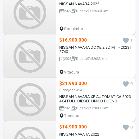
NISSAN NAVARA 2022
2022
Diesel
125331 km
Coquimbo
$16.900.000
1
NISSAN NAVARA DC XE 2.3D MT - 2023 |
2740
2023
Diesel
52633 km
Vitacura
$21.990.000
0
(Rebajado 4%)
NISSAN NAVARA XE AUTOMATICA 2023
4X4 FULL DIESEL UNICO DUEÑO
2023
Diesel
120000 km
Temuco
$14.900.000
0
NISSAN NAVARA 2022