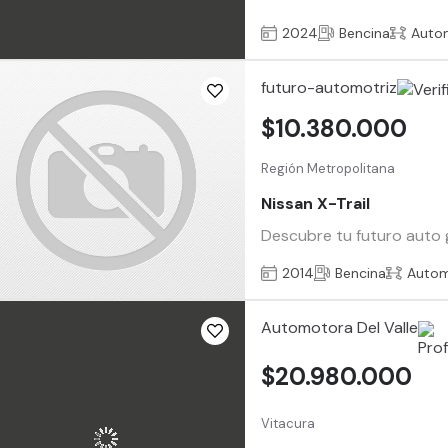
2024
Bencina
Auto
futuro-automotriz
$10.380.000
Región Metropolitana
Nissan X-Trail
Descubre tu futuro auto g
2014
Bencina
Autom
Automotora Del Valle
$20.980.000
Vitacura