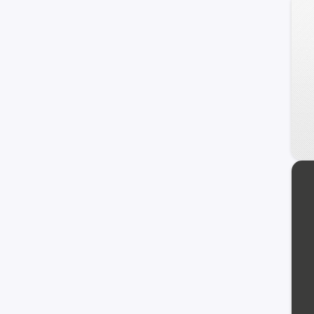
240 C
Frontier
Maxima
NV
Primera
Serena
Versa Note