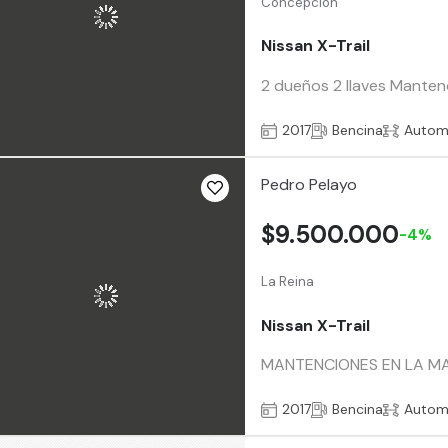
Concepción
Nissan X-Trail
2 dueños 2 llaves Manten
2017
Bencina
Autom
Pedro Pelayo
$9.500.000
-4%
La Reina
Nissan X-Trail
MANTENCIONES EN LA MA
2017
Bencina
Autom