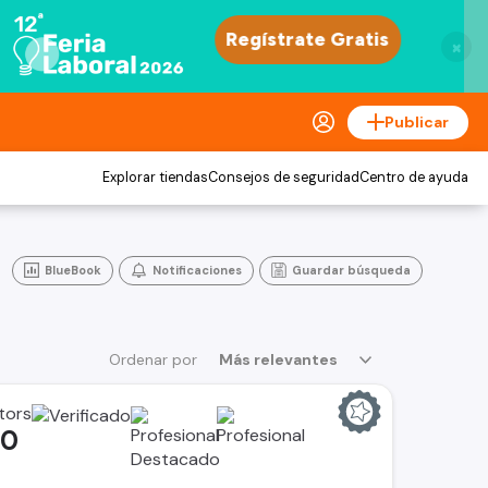
×
Publicar
Explorar tiendas
Consejos de seguridad
Centro de ayuda
BlueBook
Notificaciones
Guardar búsqueda
Ordenar por
Más relevantes
tors
00