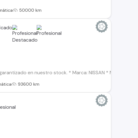
mática
50000 km
arantizado en nuestro stock. * Marca: NISSAN * Modelo: X-TRA
ática
93600 km