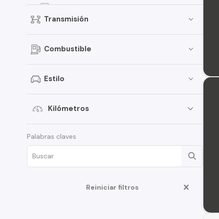
Kicks
Transmisión
Terrano
Pathfinder
Combustible
March
Sentra
Estilo
Murano
Tiida
Kilómetros
Note
Palabras claves
ALTIMA
D22
350Z
Reiniciar filtros
Juke
Platina