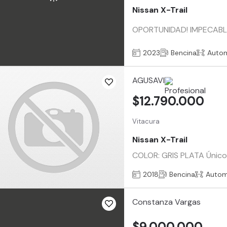
Nissan X-Trail
OPORTUNIDAD! IMPECABLE
2023
Bencina
Auto
AGUSAVI
$12.790.000
Vitacura
Nissan X-Trail
COLOR: GRIS PLATA Único 
2018
Bencina
Autom
Constanza Vargas
$9.000.000