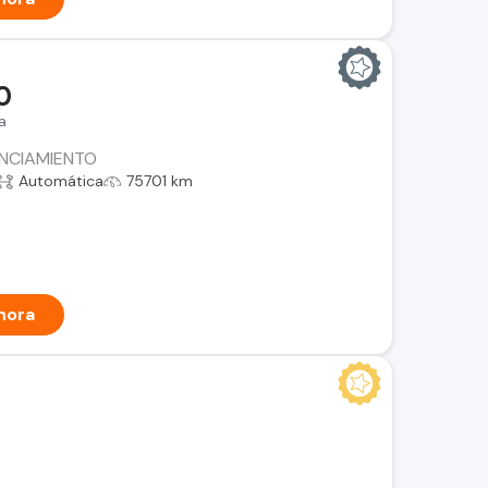
0
a
ANCIAMIENTO
Automática
75701 km
hora