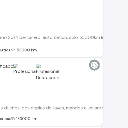
5, año 2014 bencinero, automático, solo 53000km liberado (n
ática
53000 km
res dueños, dos copias de llaves, mandos al volante, aire acon
ática
133000 km