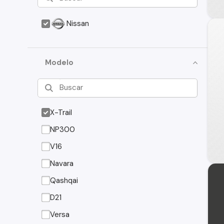
Nissan
Modelo
X-Trail
NP300
V16
Navara
Qashqai
D21
Versa