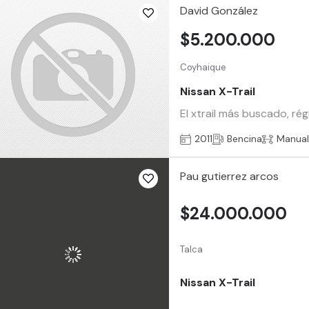
David González
$5.200.000
Coyhaique
Nissan X-Trail
El xtrail más buscado, ré
2011
Bencina
Manua
Pau gutierrez arcos
$24.000.000
Talca
Nissan X-Trail