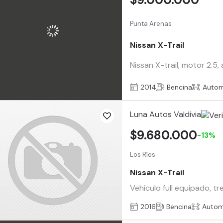
Punta Arenas
Nissan X-Trail
Nissan X-trail, motor 2.
2014
Bencina
Autom
Luna Autos Valdivia
$9.680.000
-13%
Los Ríos
Nissan X-Trail
Vehículo full equipado, t
2016
Bencina
Autom