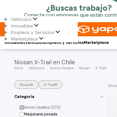
Vehículos
Inmuebles
Empleos y Servicios
Marketplace
Inmuebles
Vehículos
Empleos y Servicios
Marketplace
Nissan X-Trail en Chile
Inicio
Vehículos
Autos Usados
Nissan
X-Trail
Nissan
X-Trail
Enco
Categoría
Autos Usados (273)
Maquinaria pesada