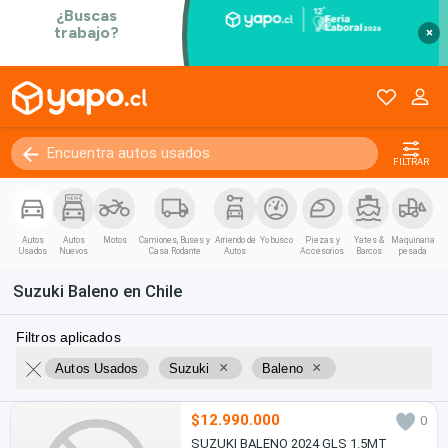
×
FILTRAR
Autos
Autos
Motos
Camiones, Buses y
Arriendo de
Yo busco
Piezas y
Yates &
Maquinaria
Usados
Nuevos
Casa Rodante
Autos
Accesorios
Barcos
pesada
Suzuki Baleno en Chile
Filtros aplicados
×
×
Autos Usados
Suzuki
Baleno
$12.990.000
0
SUZUKI BALENO 2024 GLS 1.5MT