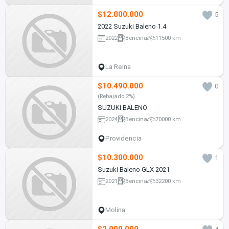
$12.000.000
5
2022 Suzuki Baleno 1.4
2022
Bencina
11500 km
La Reina
$10.490.000
0
(Rebajado 2%)
SUZUKI BALENO
2024
Bencina
70000 km
Providencia
$10.300.000
1
Suzuki Baleno GLX 2021
2021
Bencina
32200 km
Molina