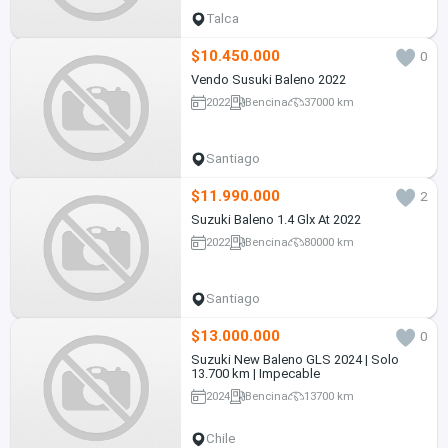
Talca
$10.450.000
0
Vendo Susuki Baleno 2022
2022
Bencina
37000 km
Santiago
$11.990.000
2
Suzuki Baleno 1.4 Glx At 2022
2022
Bencina
80000 km
Santiago
$13.000.000
0
Suzuki New Baleno GLS 2024 | Solo
13.700 km | Impecable
2024
Bencina
13700 km
Chile