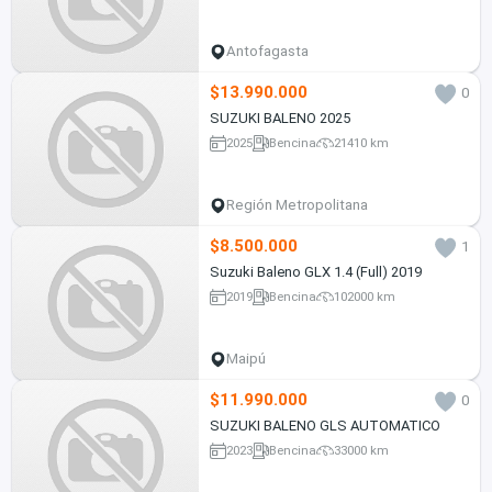
Antofagasta
$13.990.000
0
SUZUKI BALENO 2025
2025
Bencina
21410 km
Región Metropolitana
$8.500.000
1
Suzuki Baleno GLX 1.4 (Full) 2019
2019
Bencina
102000 km
Maipú
$11.990.000
0
SUZUKI BALENO GLS AUTOMATICO
2023
Bencina
33000 km