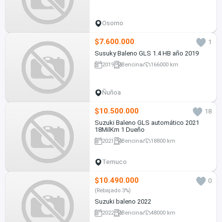
Osorno
$7.600.000
1
Susuky Baleno GLS 1.4 HB año 2019
2019
Bencina
166000 km
Ñuñoa
$10.500.000
18
Suzuki Baleno GLS automático 2021
18MilKm 1 Dueño
2021
Bencina
18800 km
Temuco
$10.490.000
0
(Rebajado 3%)
Suzuki baleno 2022
2022
Bencina
48000 km