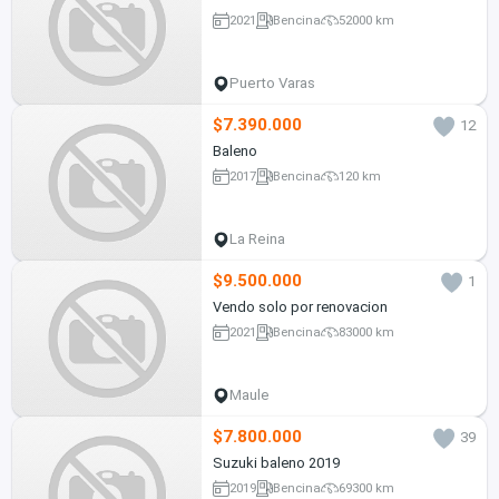
2021
Bencina
52000 km
Puerto Varas
$7.390.000
12
Baleno
2017
Bencina
120 km
La Reina
$9.500.000
1
Vendo solo por renovacion
2021
Bencina
83000 km
Maule
$7.800.000
39
Suzuki baleno 2019
2019
Bencina
69300 km