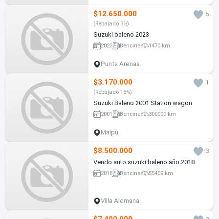
$12.650.000
6
(Rebajado 3%)
Suzuki baleno 2023
2023
Bencina
1470 km
Punta Arenas
$3.170.000
1
(Rebajado 15%)
Suzuki Baleno 2001 Station wagon
2001
Bencina
300000 km
Maipú
$8.500.000
3
Vendo auto suzuki baleno año 2018
2018
Bencina
55409 km
Villa Alemana