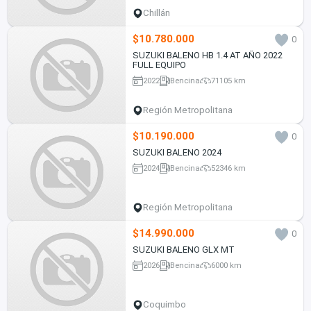
Chillán
$10.780.000
0
SUZUKI BALENO HB 1.4 AT AÑO 2022
FULL EQUIPO
2022
Bencina
71105 km
Región Metropolitana
$10.190.000
0
SUZUKI BALENO 2024
2024
Bencina
52346 km
Región Metropolitana
$14.990.000
0
SUZUKI BALENO GLX MT
2026
Bencina
6000 km
Coquimbo