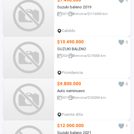
$7.490.000
0
Suzuki baleno 2019
2019
Bencina
116000 km
Cabildo
$10.490.000
0
SUZUKI BALENO
2024
Bencina
70000 km
Providencia
$9.800.000
0
Auto seminuevo
2019
Bencina
50260 km
Puente Alto
$12.000.000
1
Suzuki baleno 2021