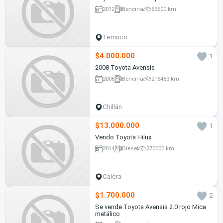
2012
Bencina
63600 km
Temuco
$4.000.000
1
2008 Toyota Avensis
2008
Bencina
216483 km
Chillán
$13.000.000
1
Vendo Toyota Hilux
2014
Diesel
270000 km
Calera
$1.700.000
2
Se vende Toyota Avensis 2.0 rojo Mica
metálico