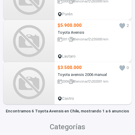
2000
Bencina
265000 km
Purén
$5.900.000
2
Toyota Avensis
2011
Bencina
235000 km
Lautaro
$3.500.000
0
Toyota avensis 2006 manual
2006
Bencina
202001 km
Castro
Encontramos 6 Toyota Avensis en Chile, mostrando 1 a 6 anuncios
Categorías