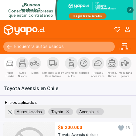
×
FILTRAR
Autos
Autos
Motos
Camiones, Buses y
Arriendo de
Yo busco
Piezas y
Yates &
Maquinaria
Usados
Nuevos
Casa Rodante
Autos
Accesorios
Barcos
pesada
Toyota Avensis en Chile
Filtros aplicados
×
×
Autos Usados
Toyota
Avensis
$8.200.000
18
Toyota Avensis de lujo