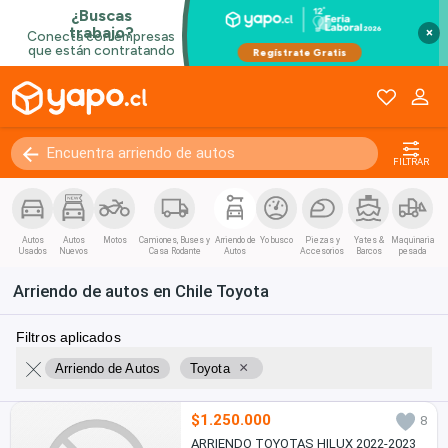
×
FILTRAR
Autos
Autos
Motos
Camiones, Buses y
Arriendo de
Yo busco
Piezas y
Yates &
Maquinaria
Usados
Nuevos
Casa Rodante
Autos
Accesorios
Barcos
pesada
Arriendo de autos en Chile Toyota
Filtros aplicados
×
Arriendo de Autos
Toyota
$1.250.000
8
ARRIENDO TOYOTAS HILUX 2022-2023