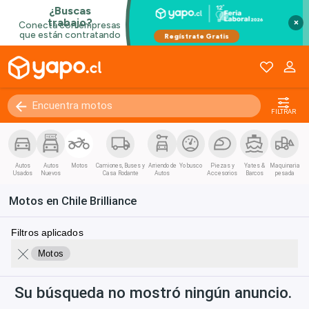
×
FILTRAR
Autos
Autos
Motos
Camiones, Buses y
Arriendo de
Yo busco
Piezas y
Yates &
Maquinaria
Usados
Nuevos
Casa Rodante
Autos
Accesorios
Barcos
pesada
Motos en Chile Brilliance
Filtros aplicados
Motos
Su búsqueda no mostró ningún anuncio.