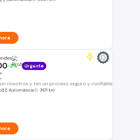
hora
ondes
00
-2%
Urgente
a
r
n nosotros y ten un proceso seguro y confiable. Encuentra el i
co
Automática
3611 km
hora