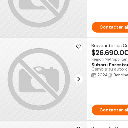
Contactar a
Bravoauto Las C
$26.690.0
Región Metropolitan
Subaru Foreste
Cambia tu auto co
2024
Bencin
Contactar a