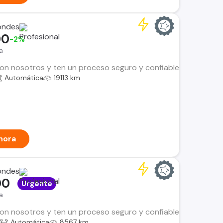
ondes
00
-2%
a
n nosotros y ten un proceso seguro y confiable. Encuentra el i
Automática
19113 km
hora
ondes
00
Urgente
a
n nosotros y ten un proceso seguro y confiable. Encuentra el i
Automática
8567 km