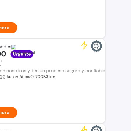
hora
ondes
00
Urgente
a
r
n nosotros y ten un proceso seguro y confiable. Encuentra el i
a
Automática
70083 km
hora