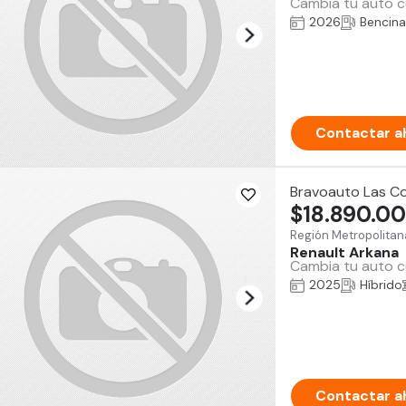
Cambia tu auto co
2026
Bencina
Contactar a
Bravoauto Las C
$18.890.0
Región Metropolitan
Renault Arkana
Cambia tu auto co
2025
Híbrido
Contactar a