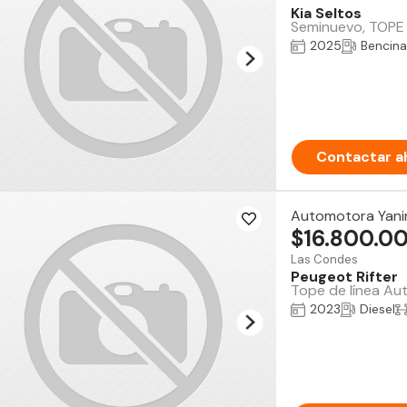
Kia Seltos
Seminuevo, TOPE 
2025
Bencina
Contactar a
Automotora Yani
$16.800.0
Las Condes
Peugeot Rifter
Tope de línea Au
2023
Diesel