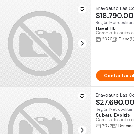
Bravoauto Las C
$18.790.0
Región Metropolitan
Haval H6
Cambia tu auto co
2026
Diesel
Contactar a
Bravoauto Las C
$27.690.0
Región Metropolitan
Subaru Evoltis
Cambia tu auto co
2022
Bencina