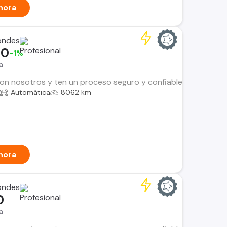
hora
ondes
00
-1%
a
n nosotros y ten un proceso seguro y confiable. Encuentra el i
Automática
8062 km
hora
ondes
0
a