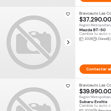
Bravoauto Las C
$37.290.0
Región Metropolitan
Mazda BT-50
Cambia tu auto co
2026
Diesel
Contactar a
Bravoauto Las C
$39.990.0
Región Metropolitan
Subaru Evoltis
Cambia tu auto co
2025
Bencina