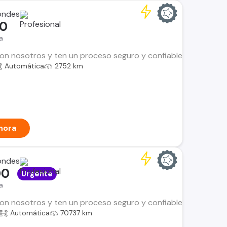
ondes
00
a
n nosotros y ten un proceso seguro y confiable. Encuentra el i
Automática
2752 km
hora
ondes
00
Urgente
a
n nosotros y ten un proceso seguro y confiable. Encuentra el i
Automática
70737 km