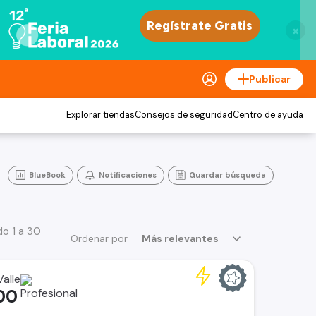
×
Publicar
Explorar tiendas
Consejos de seguridad
Centro de ayuda
BlueBook
Notificaciones
Guardar búsqueda
o 1 a 30
Ordenar por
Más relevantes
alle
00