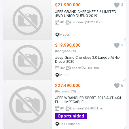
$21.990.000
3
JEEP GRAND CHEROKEE 3.6 LIMITED
4WD UNICO DUEÑO 2019
2019
Bencina
112000 km
Macul
$19.990.000
3
(Rebajado 7%)
Jeep Grand Cherokee 3.0 Laredo At 4x4
Diesel 2020
2020
Diesel
75000 km
Maule
$27.490.000
6
(Rebajado 2%)
JEEP WRANGLER SPORT 2018 AUT 4X4
FULL IMPECABLE
2018
Bencina
95000 km
Oportunidad
Las Condes