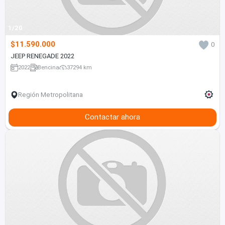
1/20
$11.590.000
0
JEEP RENEGADE 2022
2022
Bencina
37294 km
Región Metropolitana
Contactar ahora