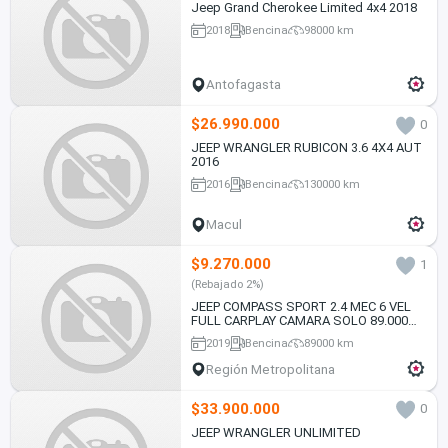
Jeep Grand Cherokee Limited 4x4 2018
2018
Bencina
98000 km
Antofagasta
$26.990.000
0
JEEP WRANGLER RUBICON 3.6 4X4 AUT
2016
2016
Bencina
130000 km
Macul
$9.270.000
1
(Rebajado 2%)
JEEP COMPASS SPORT 2.4 MEC 6 VEL
FULL CARPLAY CAMARA SOLO 89.000
KM VER EN LAS CONDES 2019
2019
Bencina
89000 km
Región Metropolitana
$33.900.000
0
JEEP WRANGLER UNLIMITED