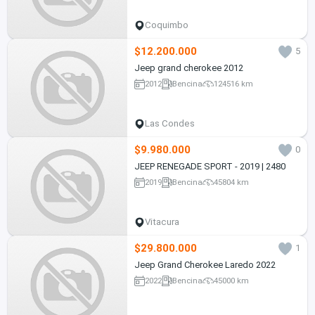
Coquimbo
$12.200.000
5
Jeep grand cherokee 2012
2012
Bencina
124516 km
Las Condes
$9.980.000
0
JEEP RENEGADE SPORT - 2019 | 2480
2019
Bencina
45804 km
Vitacura
$29.800.000
1
Jeep Grand Cherokee Laredo 2022
2022
Bencina
45000 km