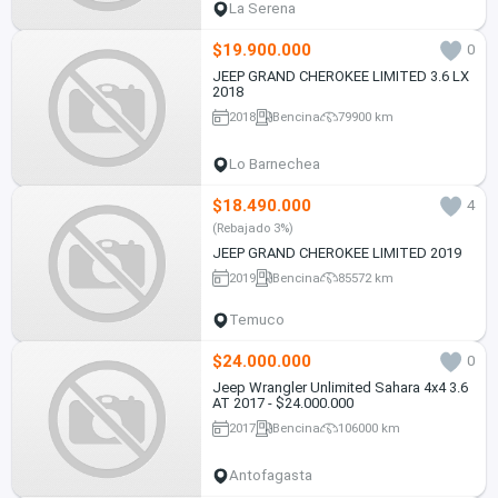
La Serena
$19.900.000
0
JEEP GRAND CHEROKEE LIMITED 3.6 LX
2018
2018
Bencina
79900 km
Lo Barnechea
$18.490.000
4
(Rebajado 3%)
JEEP GRAND CHEROKEE LIMITED 2019
2019
Bencina
85572 km
Temuco
$24.000.000
0
Jeep Wrangler Unlimited Sahara 4x4 3.6
AT 2017 - $24.000.000
2017
Bencina
106000 km
Antofagasta