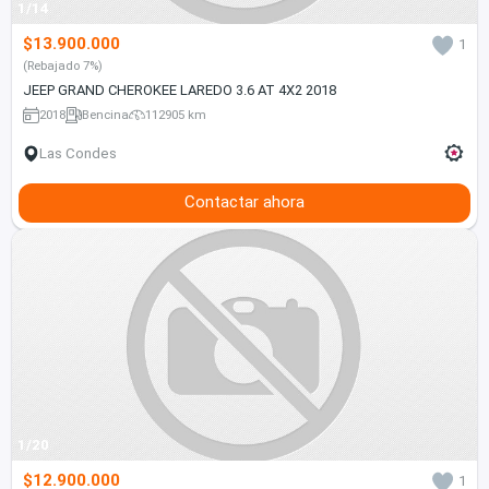
1/14
$13.900.000
1
(Rebajado 7%)
JEEP GRAND CHEROKEE LAREDO 3.6 AT 4X2 2018
2018
Bencina
112905 km
Las Condes
Contactar ahora
1/20
$12.900.000
1