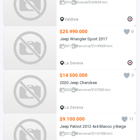
2016
Diesel
59694 km
Valdivia
$25.990.000
0
Jeep Wrangler Sport 2017
2017
Bencina
149000 km
La Serena
$14.500.000
3
2020 Jeep Cherokee
2020
Bencina
57000 km
La Serena
$9.100.000
11
Jeep Patriot 2012 4x4 Blanco y Beige
2012
Bencina
141000 km