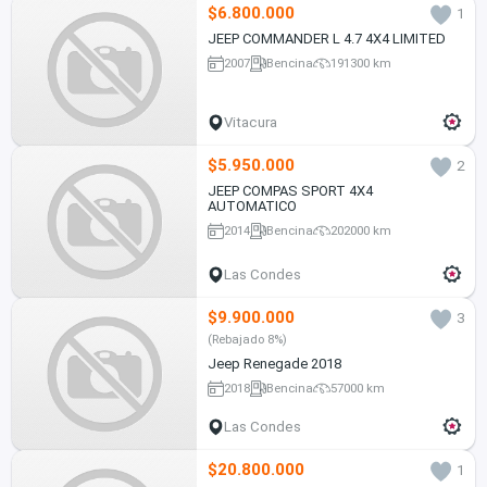
$6.800.000
1
JEEP COMMANDER L 4.7 4X4 LIMITED
2007
Bencina
191300 km
Vitacura
$5.950.000
2
JEEP COMPAS SPORT 4X4
AUTOMATICO
2014
Bencina
202000 km
Las Condes
$9.900.000
3
(Rebajado 8%)
Jeep Renegade 2018
2018
Bencina
57000 km
Las Condes
$20.800.000
1