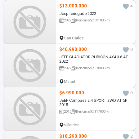
$13.000.000
4
Jeep renegade 2022
2022
Bencina
30100 km
San Carlos
$40.990.000
0
JEEP GLADIATOR RUBICON 4X4 3.6 AT
2022
2022
Bencina
57000 km
Macul
$6.990.000
0
JEEP Compass 2.4 SPORT 2WD AT 5P
2015
2015
Bencina
117000 km
Villarrica
$18.290.000
2