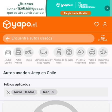
×
FILTRAR
Autos
Autos
Motos
Camiones, Buses y
Arriendo de
Yo busco
Piezas y
Yates &
Maquinaria
Usados
Nuevos
Casa Rodante
Autos
Accesorios
Barcos
pesada
Autos usados Jeep en Chile
Filtros aplicados
×
Autos Usados
Jeep