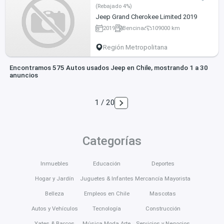
(Rebajado 4%)
Jeep Grand Cherokee Limited 2019
2019
Bencina
109000 km
Región Metropolitana
Encontramos 575 Autos usados Jeep en Chile, mostrando 1 a 30
anuncios
1 / 20
Categorías
Inmuebles
Educación
Deportes
Hogar y Jardín
Juguetes & Infantes
Mercancía Mayorista
Belleza
Empleos en Chile
Mascotas
Autos y Vehículos
Tecnología
Construcción
Yates & Barcos
Música Moda Arte
Servicios y Negocios