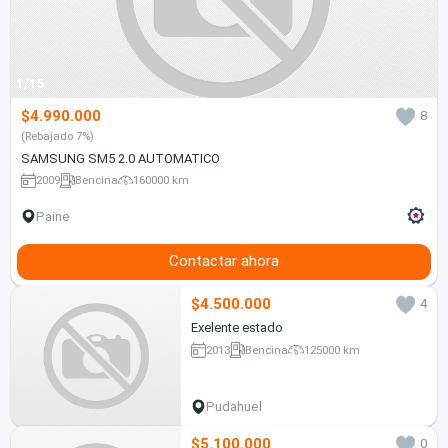
1/15
$4.990.000
8
(Rebajado 7%)
SAMSUNG SM5 2.0 AUTOMATICO
2009
Bencina
160000 km
Paine
Contactar ahora
$4.500.000
4
Exelente estado
2013
Bencina
125000 km
Pudahuel
$5.100.000
0