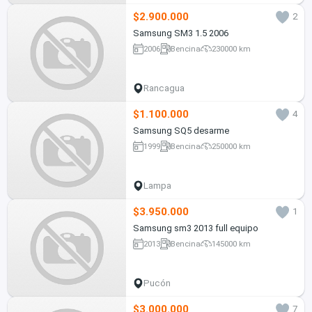
$2.900.000
2
Samsung SM3 1.5 2006
2006
Bencina
230000 km
Rancagua
$1.100.000
4
Samsung SQ5 desarme
1999
Bencina
250000 km
Lampa
$3.950.000
1
Samsung sm3 2013 full equipo
2013
Bencina
145000 km
Pucón
$3.000.000
7