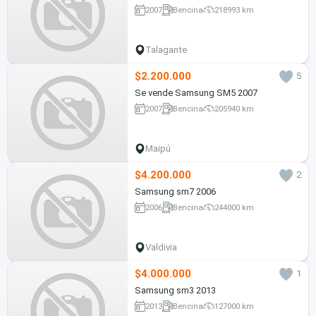
2007
Bencina
218993 km
Talagante
$2.200.000
5
Se vende Samsung SM5 2007
2007
Bencina
205940 km
Maipú
$4.200.000
2
Samsung sm7 2006
2006
Bencina
244000 km
Valdivia
$4.000.000
1
Samsung sm3 2013
2013
Bencina
127000 km