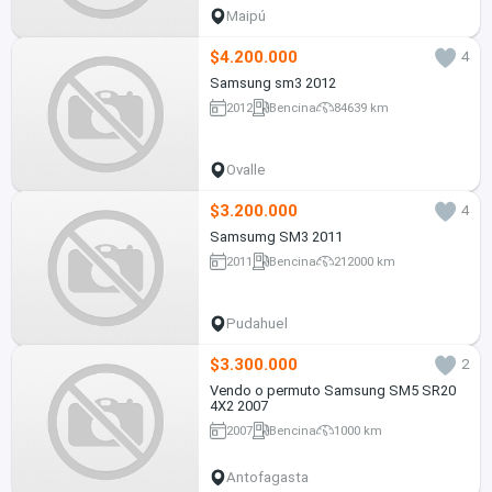
Maipú
$4.200.000
4
Samsung sm3 2012
2012
Bencina
84639 km
Ovalle
$3.200.000
4
Samsumg SM3 2011
2011
Bencina
212000 km
Pudahuel
$3.300.000
2
Vendo o permuto Samsung SM5 SR20
4X2 2007
2007
Bencina
1000 km
Antofagasta