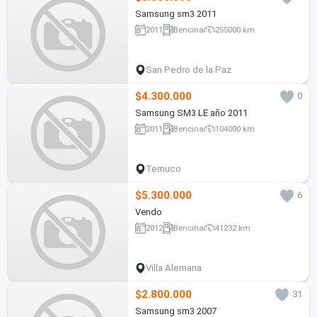
Samsung sm3 2011
2011
Bencina
255000 km
San Pedro de la Paz
$4.300.000
0
Samsung SM3 LE año 2011
2011
Bencina
104000 km
Temuco
$5.300.000
6
Vendo
2012
Bencina
41232 km
Villa Alemana
$2.800.000
31
Samsung sm3 2007