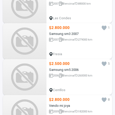
2007
Bencina
88000 km
Las Condes
$2.800.000
1
Samsung sm3 2007
2007
Bencina
279000 km
Fresia
$2.500.000
5
Samsung sm5 2006
2006
Bencina
260000 km
Cerrillos
$2.800.000
8
Vendo mi joya
2009
Bencina
182000 km