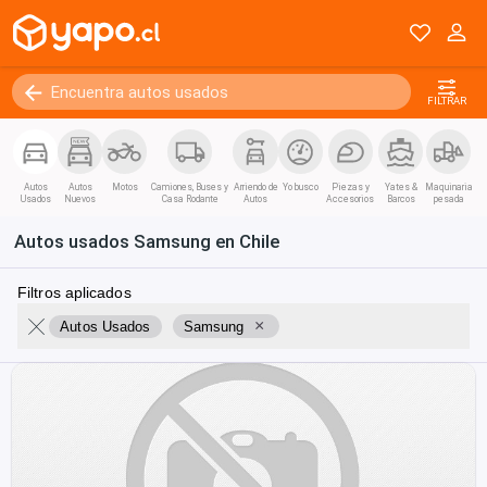
FILTRAR
Autos
Autos
Motos
Camiones, Buses y
Arriendo de
Yo busco
Piezas y
Yates &
Maquinaria
Usados
Nuevos
Casa Rodante
Autos
Accesorios
Barcos
pesada
Autos usados Samsung en Chile
Filtros aplicados
×
Autos Usados
Samsung