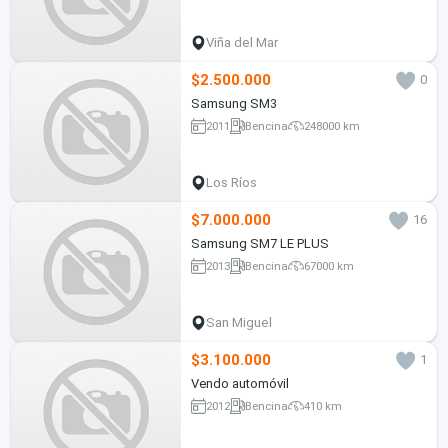
Viña del Mar
$2.500.000
0
Samsung SM3
2011
Bencina
248000 km
Los Ríos
$7.000.000
16
Samsung SM7 LE PLUS
2013
Bencina
67000 km
San Miguel
$3.100.000
1
Vendo automóvil
2012
Bencina
410 km