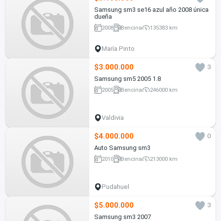
Samsung sm3 se16 azul año 2008 única
dueña
2008
Bencina
135383 km
María Pinto
$3.000.000
3
Samsung sm5 2005 1.8
2005
Bencina
246000 km
Valdivia
$4.000.000
0
Auto Samsung sm3
2010
Bencina
213000 km
Pudahuel
$5.000.000
3
Samsung sm3 2007