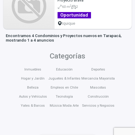
Proyecto Brava
2
60 m
2
Oportunidad
Iquique
Encontramos 4 Condominios y Proyectos nuevos en Tarapacá,
mostrando 1 a 4 anuncios
Categorías
Inmuebles
Educación
Deportes
Hogar y Jardín
Juguetes & Infantes
Mercancía Mayorista
Belleza
Empleos en Chile
Mascotas
Autos y Vehículos
Tecnología
Construcción
Yates & Barcos
Música Moda Arte
Servicios y Negocios