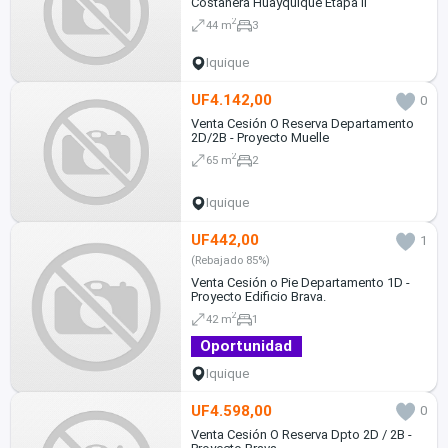
Costanera Huayquique Etapa II
2
44 m
3
Iquique
UF4.142,00
0
Venta Cesión O Reserva Departamento
2D/2B - Proyecto Muelle
2
65 m
2
Iquique
UF442,00
1
(Rebajado 85%)
Venta Cesión o Pie Departamento 1D -
Proyecto Edificio Brava.
2
42 m
1
Oportunidad
Iquique
UF4.598,00
0
Venta Cesión O Reserva Dpto 2D / 2B -