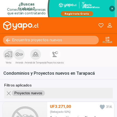
×
FILTRAR
Venta
Arriendo
Arriendo de Temporada
Proyectos nuevos
Condominios y Proyectos nuevos en Tarapacá
Filtros aplicados
Proyectos nuevos
UF3.271,00
314
(Rebajado 50%)