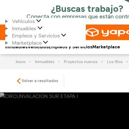
Vehículos
Inmuebles
Empleos y Servicios
Marketplace
Inmuebles
Vehículos
Empleos y Servicios
Marketplace
Inicio
Inmuebles
Proyectos nuevos
Los Ríos
Volver a resultados