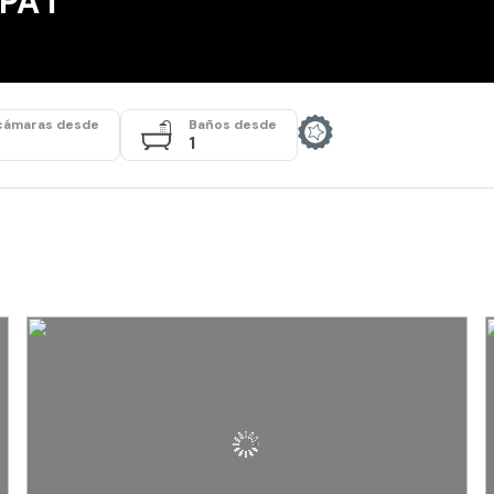
A I
cámaras desde
Baños desde
1