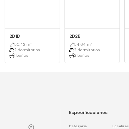
2D1B
2D2B
50.42 m²
54.64 m²
2 dormitorios
2 dormitorios
1 baños
2 baños
Especificaciones
Categoria
Localizac