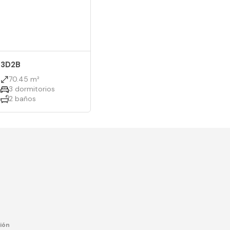
3D2B
70.45 m²
3 dormitorios
2 baños
ión