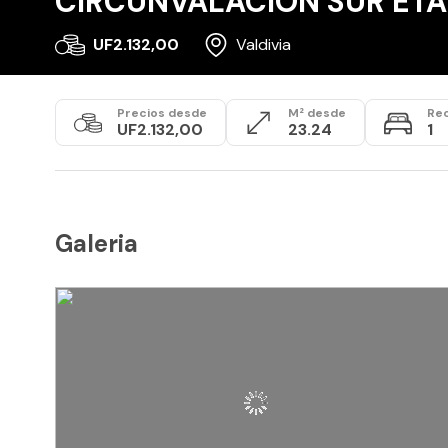
CIRCUNVALACION SUR ETAP
UF2.132,00
Valdivia
Precios desde
M² desde
Re
UF2.132,00
23.24
1
Galeria