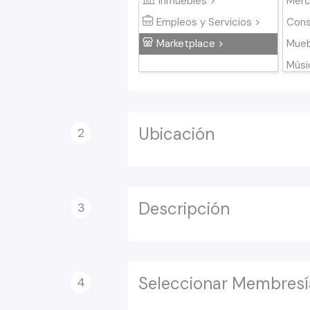
Inmuebles >
Merc
Empleos y Servicios >
Cons
Marketplace >
Mueb
Músi
Masc
Jugu
Depo
Ubicación
2
Supe
Salu
Descripción
3
Seleccionar Membresí
4