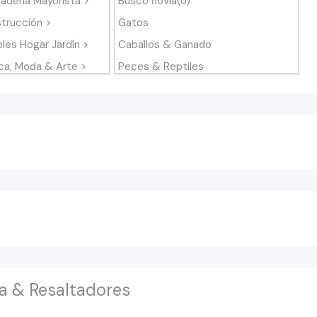
adería Mayorista >
Busco novia(o)
trucción >
Gatos
les Hogar Jardín >
Caballos & Ganado
ca, Moda & Arte >
Peces & Reptiles
otas & Animales >
Pájaros
etes & Infantiles >
Adoptar mascota
rtes >
De en Adopción
rmercado >
General
d & Belleza >
Servicios y Tiendas de Mascotas
Se Busca
Alimentos
Accesorios de mascotas
a & Resaltadores