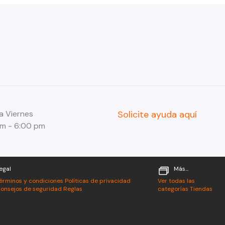
a Viernes
Solicite ayuda aquí
am - 6:00 pm
egal
Más...
érminos y condiciones
Políticas de privacidad
Ver todas las
onsejos de seguridad
Reglas
categorías
Tiendas