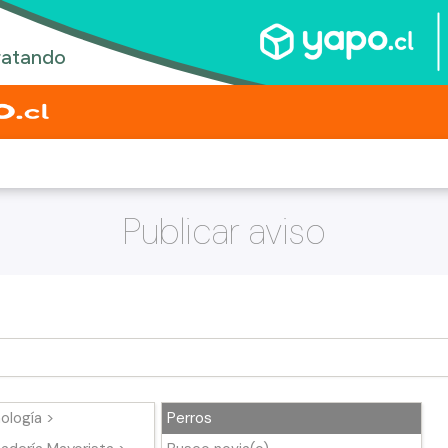
Publicar aviso
ología >
Perros