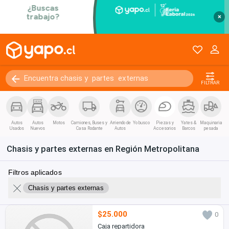
×
FILTRAR
Autos
Autos
Motos
Camiones, Buses y
Arriendo de
Yo busco
Piezas y
Yates &
Maquinaria
Usados
Nuevos
Casa Rodante
Autos
Accesorios
Barcos
pesada
Chasis y partes externas en Región Metropolitana
Filtros aplicados
Chasis y partes externas
$25.000
0
Caja repartidora