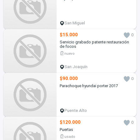
San Miguel
$15.000
0
Servicio grabado patente restauración
de focos
nuevo
San Joaquín
$90.000
0
Parachoque hyundai porter 2017
Puente Alto
$120.000
0
Puertas
usado