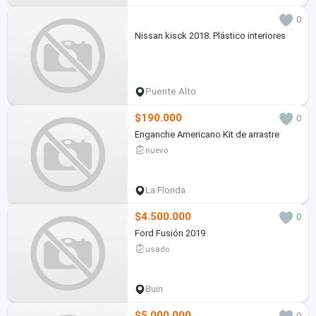
0
Nissan kisck 2018. Plástico interiores
Puente Alto
$190.000
0
Enganche Americano Kit de arrastre
nuevo
La Florida
$4.500.000
0
Ford Fusión 2019
usado
Buin
$5.000.000
0