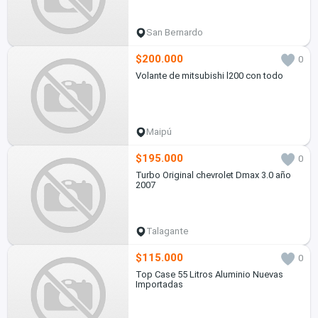
San Bernardo
$200.000
0
Volante de mitsubishi l200 con todo
Maipú
$195.000
0
Turbo Original chevrolet Dmax 3.0 año
2007
Talagante
$115.000
0
Top Case 55 Litros Aluminio Nuevas
Importadas