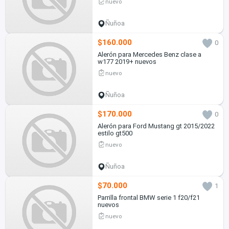
nuevo
Ñuñoa
$160.000
0
Alerón para Mercedes Benz clase a
w177 2019+ nuevos
nuevo
Ñuñoa
$170.000
0
Alerón para Ford Mustang gt 2015/2022
estilo gt500
nuevo
Ñuñoa
$70.000
1
Parrilla frontal BMW serie 1 f20/f21
nuevos
nuevo