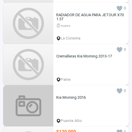
0
RADIADOR DE AGUA PARA JETOUR X70
1.5T
nuevo
La Cisterna
0
Cremalleras Kia Morning 2013-17
Paine
0
Kia Morning 2016
Puente Alto
$120.000
0