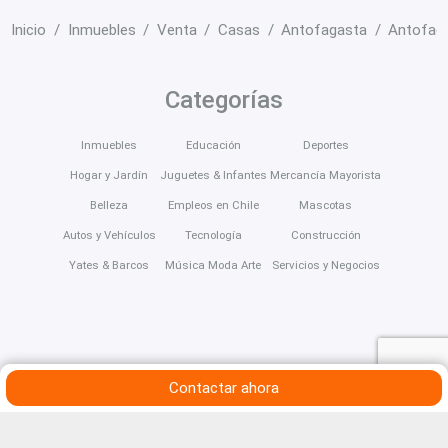
Inicio
Inmuebles
Venta
Casas
Antofagasta
Antofag
Categorías
Inmuebles
Educación
Deportes
Hogar y Jardín
Juguetes & Infantes
Mercancía Mayorista
Belleza
Empleos en Chile
Mascotas
Autos y Vehículos
Tecnología
Construcción
Yates & Barcos
Música Moda Arte
Servicios y Negocios
Contactar ahora