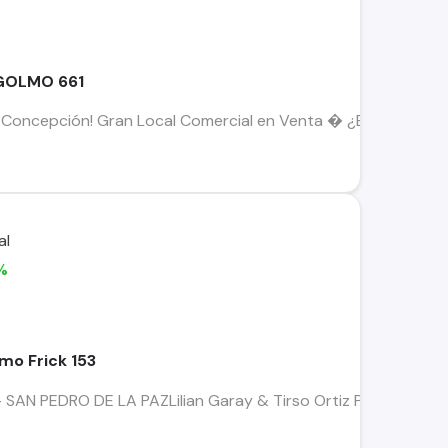
GOLMO 661
Concepción! Gran Local Comercial en Venta � ¿Estás buscand
%
o Frick 153
 PEDRO DE LA PAZLilian Garay & Tirso Ortiz PropiedadesSe ve