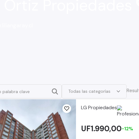
o Ortiz Propiedades
liliangaray.cl
Result
Todas las categorías
LG Propiedades
UF1.990,00
-12%