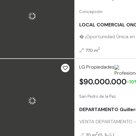
Concepción
LOCAL COMERCIAL ON
� ¡Oportunidad Única en 
2
770 m
LG Propiedades
$90.000.000
-10
San Pedro de la Paz
DEPARTAMENTO Guillerm
VENTA DEPARTAMENTO – SAN
2
70 m
3
1