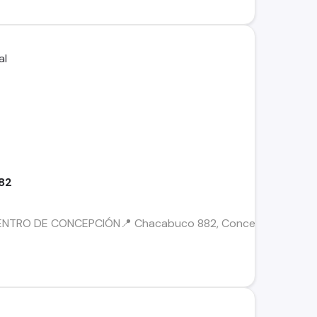
82
ENTRO DE CONCEPCIÓN📍 Chacabuco 882, ConcepciónValor de ar