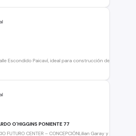
alle Escondido Paicaví, ideal para construcción de vivienda fam
ARDO O´HIGGINS PONIENTE 77
CIO FUTURO CENTER – CONCEPCIÓNLilian Garay y Tirso Ortiz P