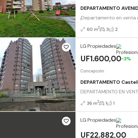
DEPARTAMENTO AVENID
¡Departamento en venta 
2
60 m
3
2
LG Propiedades
UF1.600,00
-3%
Concepción
DEPARTAMENTO Castell
DEPARTAMENTO EN VENTA C
2
36 m
1
1
LG Propiedades
UF22.882,00