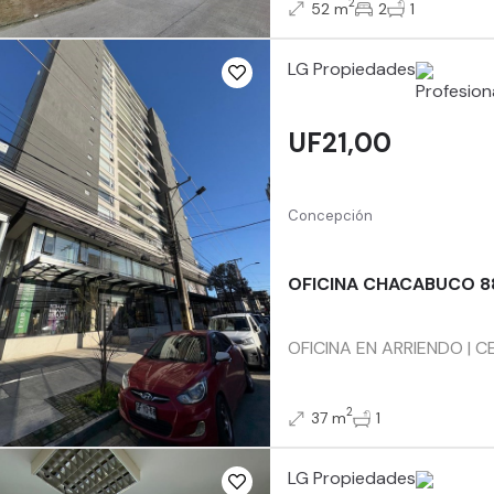
2
52 m
2
1
LG Propiedades
UF21,00
Concepción
OFICINA CHACABUCO 8
OFICINA EN ARRIENDO | C
2
37 m
1
LG Propiedades