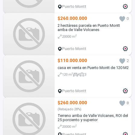
Puerto Montt
$260.000.000
0
2 hectáreas parcela en Puerto Montt
arriba de Valle Volcanes
2
20000 m
Puerto Montt
$110.000.000
2
casa en venta en Puerto Montt de 120 M2
2
120 m
4
3
Puerto Montt
$260.000.000
8
(Rebajado 28%)
Terreno arriba de Valle Volcanes, ROI del
25 porciento y superior
2
20000 m
Puerto Montt