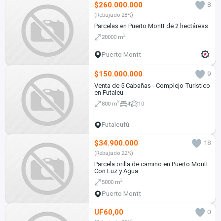
$260.000.000
8
(Rebajado 28%)
Parcelas en Puerto Montt de 2 hectáreas
2
20000 m
Puerto Montt
$150.000.000
9
Venta de 5 Cabañas - Complejo Turistico
en Futaleu
2
800 m
4
10
Futaleufú
$34.900.000
18
(Rebajado 22%)
Parcela orilla de camino en Puerto Montt.
Con Luz y Agua
2
5000 m
Puerto Montt
UF60,00
0