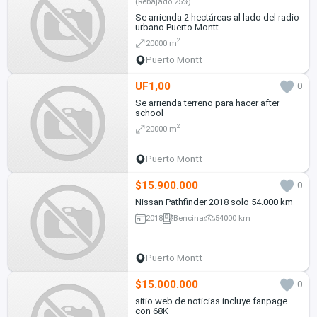
(Rebajado 25%)
Se arrienda 2 hectáreas al lado del radio
urbano Puerto Montt
2
20000 m
Puerto Montt
UF1,00
0
Se arrienda terreno para hacer after
school
2
20000 m
Puerto Montt
$15.900.000
0
Nissan Pathfinder 2018 solo 54.000 km
2018
Bencina
54000 km
Puerto Montt
$15.000.000
0
sitio web de noticias incluye fanpage
con 68K