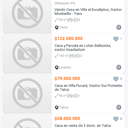
(Rebajado 4%)
Vendo Casa en Villa el Eucaliptus, Sector
Monterilla - Teno
2
50 m
2
4
Teno
$122.000.000
1
Casa y Parcela en Loteo Bellavista,
sector Guadantum
2
140 m
3
2
Linares
$79.000.000
0
Casa en Villa Pucará, Sector Sur Poniente
de Talca.
2
90 m
4
1
Talca
$58.000.000
8
Casa en venta de 3 dorm. en Talca