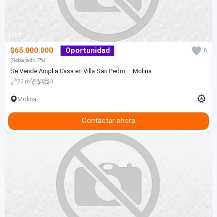
1/19
$65.000.000
Oportunidad
6
(Rebajado 7%)
Se Vende Amplia Casa en Villa San Pedro – Molina
2
72 m
3
3
Molina
Contactar ahora