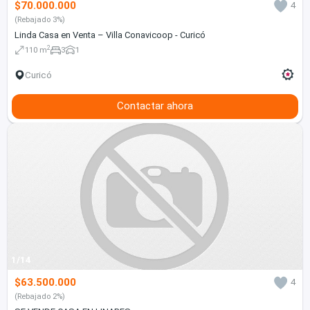
$70.000.000
4
(Rebajado 3%)
Linda Casa en Venta – Villa Conavicoop - Curicó
2
110 m
3
1
Curicó
Contactar ahora
1/14
$63.500.000
4
(Rebajado 2%)