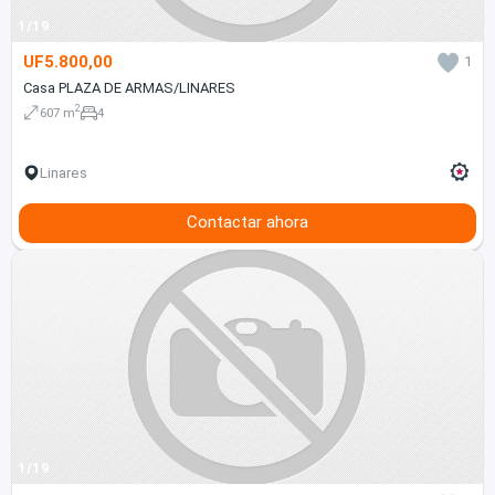
1/19
UF5.800,00
1
Casa PLAZA DE ARMAS/LINARES
2
607 m
4
Linares
Contactar ahora
1/19