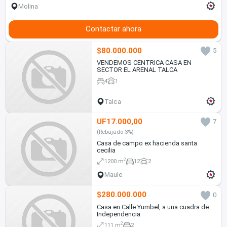
Molina
Contactar ahora
$80.000.000
5
VENDEMOS CENTRICA CASA EN
SECTOR EL ARENAL TALCA
4
1
Talca
UF17.000,00
7
(Rebajado 3%)
Casa de campo ex hacienda santa
cecilia
2
1200 m
12
2
Maule
$280.000.000
0
Casa en Calle Yumbel, a una cuadra de
Independencia
2
111 m
2