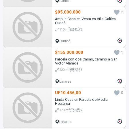
Curicó
$95.000.000
2
Amplia Casa en Venta en Villa Galilea,
Curicó
2
110 m
4
2
Curicó
$155.000.000
1
Parcela con dos Casas, camino a San
Victor Alamos
2
220 m
7
5
Linares
UF10.456,00
0
Linda Casa en Parcela de Media
Hectàrea
2
170 m
3
2
Linares