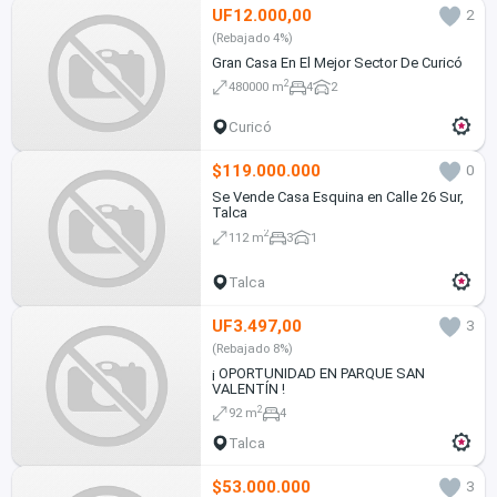
UF12.000,00
2
(Rebajado 4%)
Gran Casa En El Mejor Sector De Curicó
2
480000 m
4
2
Curicó
$119.000.000
0
Se Vende Casa Esquina en Calle 26 Sur,
Talca
2
112 m
3
1
Talca
UF3.497,00
3
(Rebajado 8%)
¡ OPORTUNIDAD EN PARQUE SAN
VALENTÍN !
2
92 m
4
Talca
$53.000.000
3