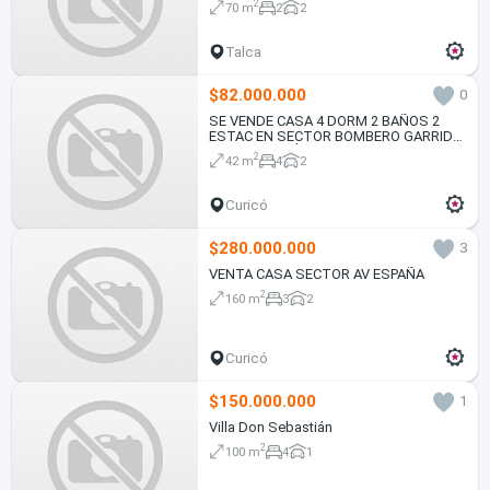
2
70 m
2
2
Talca
$82.000.000
0
SE VENDE CASA 4 DORM 2 BAÑOS 2
ESTAC EN SECTOR BOMBERO GARRIDO
CURICO REGIÓN DEL MAULE
2
42 m
4
2
Curicó
$280.000.000
3
VENTA CASA SECTOR AV ESPAÑA
2
160 m
3
2
Curicó
$150.000.000
1
Villa Don Sebastián
2
100 m
4
1