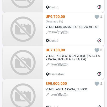
Curicó
UF9.700,00
2
(Rebajado 8%)
VENDEMOS CASA SECTOR ZAPALLAR
2
200 m
4
3
Curicó
UF7.100,00
0
VENDE PROYECTO EN VERDE (PARCELA
Y CASA SAN RAFAEL- TALCA)
2
140 m
3
4
San Rafael
$90.000.000
2
VENDE AMPLIA CASA, CURICO
2
100 m
4
1