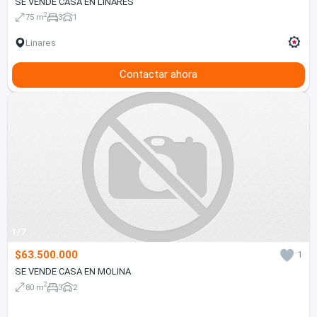
SE VENDE CASA EN LINARES
2
75 m
3
1
Linares
Contactar ahora
1/7
$63.500.000
1
SE VENDE CASA EN MOLINA
2
80 m
3
2