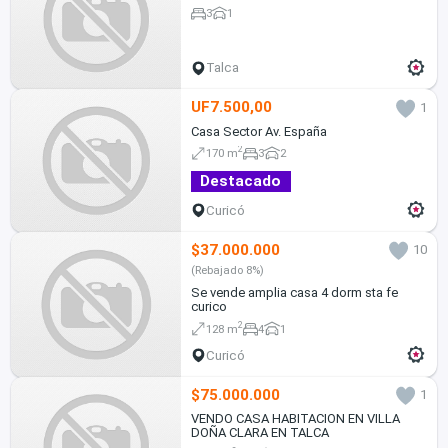
3
1
Talca
UF7.500,00
1
Casa Sector Av. España
2
170 m
3
2
Destacado
Curicó
$37.000.000
10
(Rebajado 8%)
Se vende amplia casa 4 dorm sta fe
curico
2
128 m
4
1
Curicó
$75.000.000
1
VENDO CASA HABITACION EN VILLA
DOÑA CLARA EN TALCA