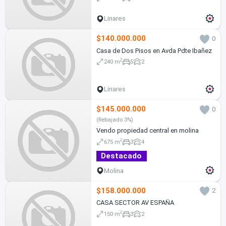
Linares
$140.000.000
0
Casa de Dos Pisos en Avda Pdte Ibañez
2
240 m
5
2
Linares
$145.000.000
0
(Rebajado 3%)
Vendo propiedad central en molina
2
675 m
3
4
Destacado
Molina
$158.000.000
2
CASA SECTOR AV ESPAÑA
2
150 m
3
2