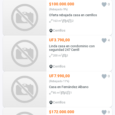
$100.000.000
0
(Rebajado 9%)
Oferta rebajada casa en cerrillos
2
163 m
4
2
Cerrillos
UF3.790,00
4
Linda casa en condominio con
seguridad 247 Cerrill
2
200 m
3
Cerrillos
UF7.990,00
0
(Rebajado 11%)
Casa en Fernández Albano
2
85 m
5
1
Cerrillos
$172.000.000
0