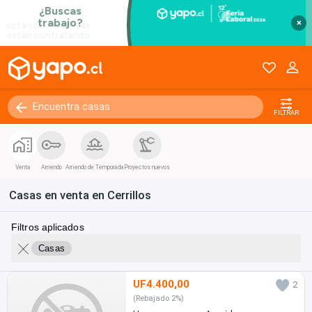
×
FILTRAR
Venta
Arriendo
Arriendo de Temporada
Proyectos nuevos
Casas en venta en Cerrillos
Filtros aplicados
Casas
UF4.400,00
2
(Rebajado 2%)