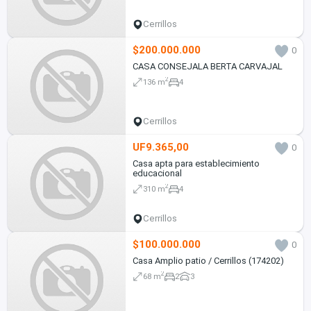
Cerrillos
$200.000.000
0
CASA CONSEJALA BERTA CARVAJAL
2
136 m
4
Cerrillos
UF9.365,00
0
Casa apta para establecimiento
educacional
2
310 m
4
Cerrillos
$100.000.000
0
Casa Amplio patio / Cerrillos (174202)
2
68 m
2
3