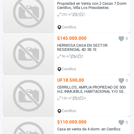
Propiedad en Venta con 2 Casas 7 Dorm
Cerrillos, Villa Los Presidentes
2
225 m
7
1
Cerrillos
$145.000.000
0
HERMOSA CASA EN SECTOR
RESIDENCIAL 4D 3B 1E
2
96 m
4
1
Cerrillos
UF18.500,00
0
CERRILLOS, AMPLIA PROPIEDAD DE 500
m2; INMUEBLE, HABITACIONAL Y/O SEMI
INDUSTRIAL
2
126 m
3
4
Cerrillos
$110.000.000
0
Casa en venta de 4 dorm. en Cerrillos