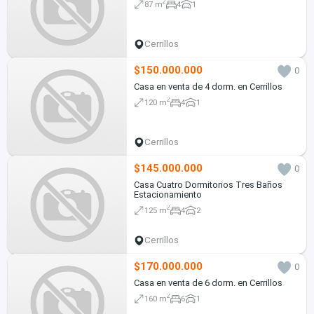
2
87 m
4
1
Cerrillos
$150.000.000
0
Casa en venta de 4 dorm. en Cerrillos
2
120 m
4
1
Cerrillos
$145.000.000
0
Casa Cuatro Dormitorios Tres Baños
Estacionamiento
2
125 m
4
2
Cerrillos
$170.000.000
0
Casa en venta de 6 dorm. en Cerrillos
2
160 m
6
1