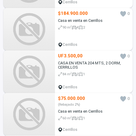
Cerrillos
$184.900.000
0
Casa en venta en Cerrillos
2
90 m
4
2
Cerrillos
UF3.500,00
0
CASA EN VENTA 204 MTS, 2 DORM,
CERRILLOS
2
84 m
2
1
Cerrillos
$75.000.000
0
(Rebajado 2%)
Casa en venta en Cerrillos
2
60 m
2
1
Cerrillos