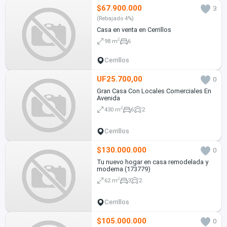
$67.900.000
3
(Rebajado 4%)
Casa en venta en Cerrillos
2
98 m
6
Cerrillos
UF25.700,00
0
Gran Casa Con Locales Comerciales En
Avenida
2
430 m
6
2
Cerrillos
$130.000.000
0
Tu nuevo hogar en casa remodelada y
moderna (173779)
2
62 m
3
2
Cerrillos
$105.000.000
0