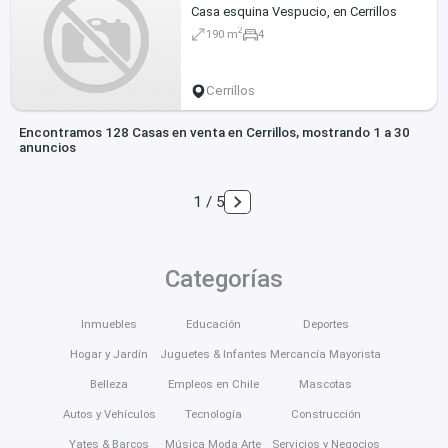
Casa esquina Vespucio, en Cerrillos
2
190 m
4
Cerrillos
Encontramos 128 Casas en venta en Cerrillos, mostrando 1 a 30
anuncios
1 / 5
Categorías
Inmuebles
Educación
Deportes
Hogar y Jardín
Juguetes & Infantes
Mercancía Mayorista
Belleza
Empleos en Chile
Mascotas
Autos y Vehículos
Tecnología
Construcción
Yates & Barcos
Música Moda Arte
Servicios y Negocios