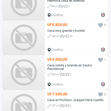
Hermosa casa en Avenida
2
90 m
3
3
Cerrillos
UF8.820,00
0
Casa muy grande y bonita!
2
189 m
4
10
Cerrillos
UF4.000,00
1
Casa sólida y Grande en Sector
Residencial
2
250 m
2
3
Cerrillos
UF7.500,00
0
Casa en Profesor Joaquín Parra Castillo
2
137 m
4
2