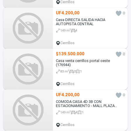
Cerrillos
UF4.200,00
0
Casa DIRECTA SALIDA HACIA
AUTOPISTA CENTRAL
2
149 m
4
Cerrillos
$139.500.000
0
Casa venta cerrillos portal oeste
(176944)
2
83 m
3
1
Cerrillos
UF4.200,00
0
COMODA CASA 4D 3B CON
ESTACIONAMIENTO - MALL PLAZA
OESTE
2
149 m
4
1
Cerrillos