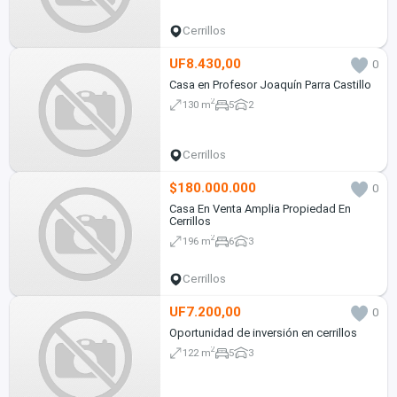
Cerrillos
UF8.430,00
0
Casa en Profesor Joaquín Parra Castillo
2
130 m
5
2
Cerrillos
$180.000.000
0
Casa En Venta Amplia Propiedad En
Cerrillos
2
196 m
6
3
Cerrillos
UF7.200,00
0
Oportunidad de inversión en cerrillos
2
122 m
5
3