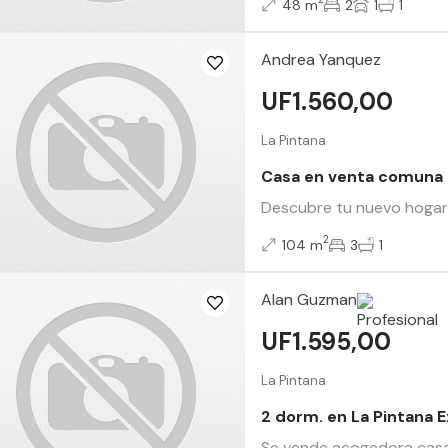
48 m
2
1
1
Andrea Yanquez
UF1.560,00
La Pintana
Casa en venta comuna 
Descubre tu nuevo hogar e
2
104 m
3
1
Alan Guzman
UF1.595,00
La Pintana
2 dorm. en La Pintana 
Se vende acogedora casa 