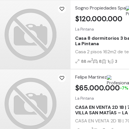
Sogno Propiedades Spa
$120.000.000
La Pintana
Casa 8 dormitorios 3 b
La Pintana
Casa 2 pisos 162m2 de te
2
88 m
8
1
3
Felipe Martinez
$65.000.000
-7%
La Pintana
CASA EN VENTA 2D 1B |
VILLA SAN MATÍAS – LA
CASA EN VENTA 2D 1B | 70
2