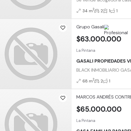
2
34 m
2
1
1
Grupo Gasali
$63.000.000
La Pintana
GASALI PROPIEDADES V
BLACK INMOBILIARIO GASAL
2
68 m
2
1
MARCOS ANDRÉS CONTR
$65.000.000
La Pintana