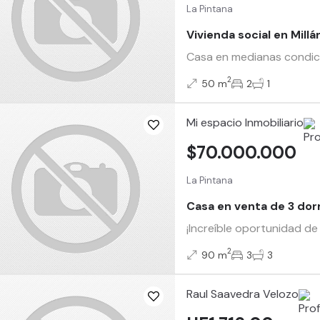
La Pintana
Vivienda social en Mill
Casa en medianas condicio
2
50 m
2
1
Mi espacio Inmobiliario
$70.000.000
La Pintana
Casa en venta de 3 dor
¡Increíble oportunidad de
2
90 m
3
3
Raul Saavedra Velozo