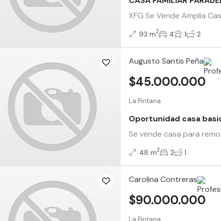
CASA FAMILIAR PARADE
XFG Se Vende Amplia Casa 
2
93 m
4
1
2
Augusto Santis Peña
$45.000.000
La Pintana
Oportunidad casa basic
Se vende casa para remode
2
48 m
2
1
Carolina Contreras
$90.000.000
La Pintana