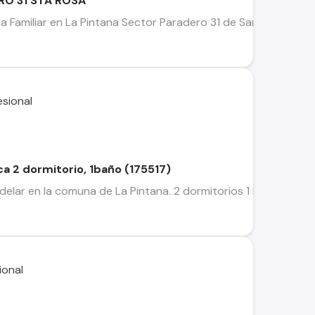
RO 31 STA ROSA
Familiar en La Pintana Sector Paradero 31 de Santa RosaUna ex
a 2 dormitorio, 1baño (175517)
lar en la comuna de La Pintana. 2 dormitorios 1 baño patio t