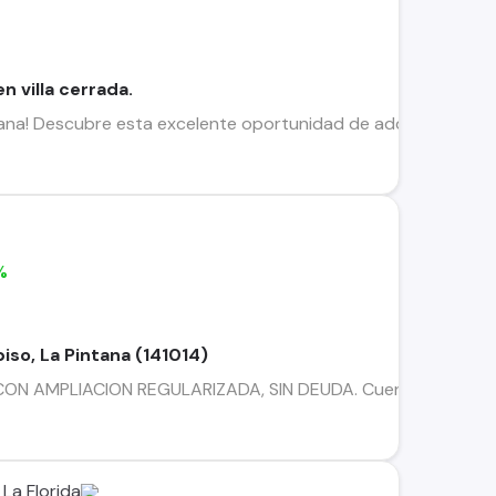
n villa cerrada.
ana! Descubre esta excelente oportunidad de adquirir una casa
%
piso, La Pintana (141014)
 CON AMPLIACION REGULARIZADA, SIN DEUDA. Cuenta con : Ampl
La Florida