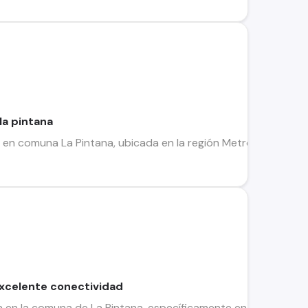
la pintana
n comuna La Pintana, ubicada en la región Metropolitana de S
Excelente conectividad
en la comuna de La Pintana, específicamente en Pedro Huneeu