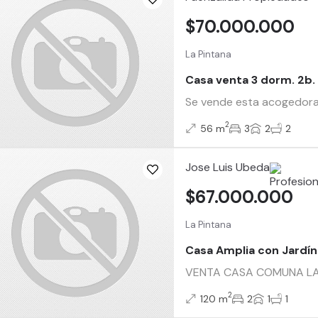
$70.000.000
La Pintana
Casa venta 3 dorm. 2b. 
Se vende esta acogedora 
2
56 m
3
2
2
Jose Luis Ubeda
$67.000.000
La Pintana
Casa Amplia con Jardín
VENTA CASA COMUNA LA PI
2
120 m
2
1
1