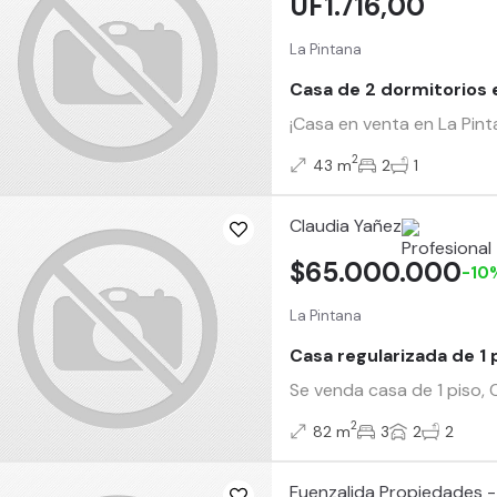
UF1.716,00
La Pintana
Casa de 2 dormitorios e
¡Casa en venta en La Pint
2
43 m
2
1
Claudia Yañez
$65.000.000
-10
La Pintana
Casa regularizada de 1 
Se venda casa de 1 piso,
2
82 m
3
2
2
Fuenzalida Propiedades - 