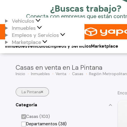
Vehículos
Inmuebles
Empleos y Servicios
Marketplace
Inmuebles
Vehículos
Empleos y Servicios
Marketplace
Casas en venta en La Pintana
Inicio
Inmuebles
Venta
Casas
Región Metropolita
La Pintana
Enco
Categoría
Casas (103)
Departamentos (38)