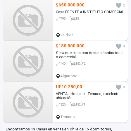
$650.000.000
2
Casa FRENTE A INSTITUTO COMERCIAL
2
795 m
15
Valdivia
$180.000.000
0
Se vende casa con destino habitacional
o comercial
2
140 m
15
2
Algarrobo
UF10.280,00
0
VENTA - Hostal en Temuco, excelente
ubicación.
2
320 m
15
1
Temuco
Encontramos 13 Casas en venta en Chile de 15 dormitorios,