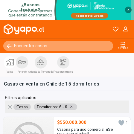
×
FILTRAR
Venta
Arriendo
Arriendo de Temporada
Proyectos nuevos
Casas en venta en Chile de 15 dormitorios
Filtros aplicados
×
Casas
Dormitorios: 6 - 6
$550.000.000
1
Casona para uso comercial. ¡¡Se
escuchan ofertas!!