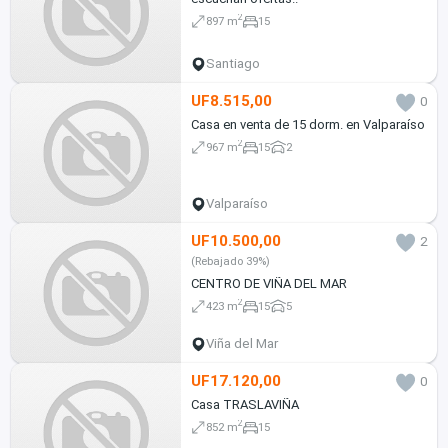
2
897 m
15
Santiago
UF8.515,00
0
Casa en venta de 15 dorm. en Valparaíso
2
967 m
15
2
Valparaíso
UF10.500,00
2
(Rebajado 39%)
CENTRO DE VIÑA DEL MAR
2
423 m
15
5
Viña del Mar
UF17.120,00
0
Casa TRASLAVIÑA
2
852 m
15