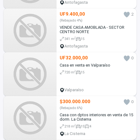
Antofagasta
UF9.400,00
2
(Rebajado 4%)
VENDE CASA AMOBLADA - SECTOR
CENTRO NORTE
2
341 m
15
Antofagasta
UF32.000,00
0
Casa en venta en Valparaíso
2
720 m
15
Valparaíso
$300.000.000
0
(Rebajado 6%)
Casa con dptos interiores en venta de 15
dorm. La Cisterna
2
218 m
15
4
La Cisterna