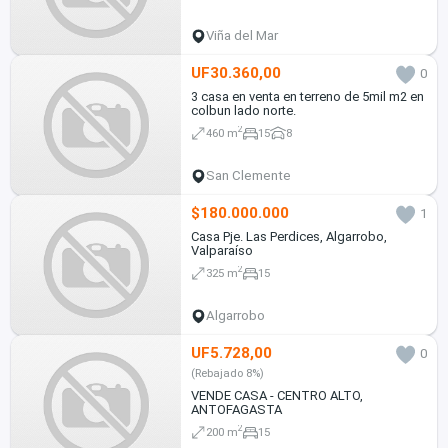
Viña del Mar
UF30.360,00
0
3 casa en venta en terreno de 5mil m2 en
colbun lado norte.
2
460 m
15
8
San Clemente
$180.000.000
1
Casa Pje. Las Perdices, Algarrobo,
Valparaíso
2
325 m
15
Algarrobo
UF5.728,00
0
(Rebajado 8%)
VENDE CASA - CENTRO ALTO,
ANTOFAGASTA
2
200 m
15