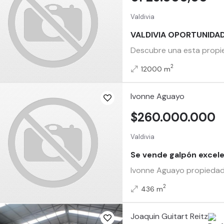
Valdivia
VALDIVIA OPORTUNIDAD
Descubre una esta propieda
2
12000 m
Ivonne Aguayo
$260.000.000
Valdivia
Se vende galpón excel
Ivonne Aguayo propiedade
2
436 m
Joaquin Guitart Reitz