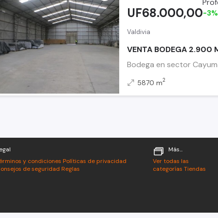
UF68.000,00
-3
Valdivia
VENTA BODEGA 2.900 
Bodega en sector Cayumap
2
5870 m
egal
Más...
érminos y condiciones
Políticas de privacidad
Ver todas las
onsejos de seguridad
Reglas
categorías
Tiendas