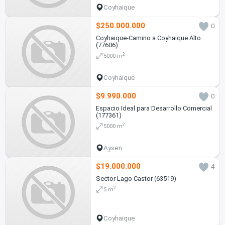
Coyhaique
$250.000.000
0
Coyhaique-Camino a Coyhaique Alto.
(77606)
2
5000 m
Coyhaique
$9.990.000
0
Espacio Ideal para Desarrollo Comercial
(177361)
2
5000 m
Aysen
$19.000.000
4
Sector Lago Castor (63519)
2
5 m
Coyhaique