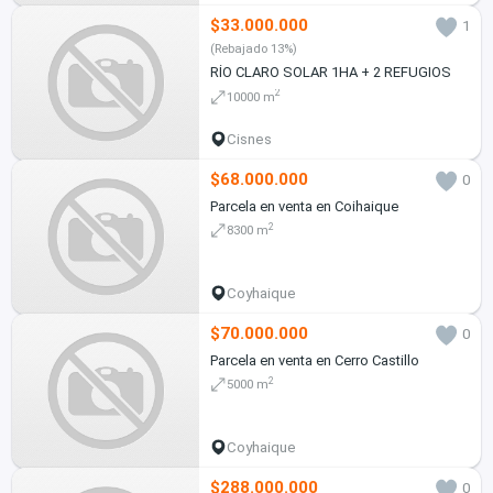
$33.000.000
1
(Rebajado 13%)
RÍO CLARO SOLAR 1HA + 2 REFUGIOS
2
10000 m
Cisnes
$68.000.000
0
Parcela en venta en Coihaique
2
8300 m
Coyhaique
$70.000.000
0
Parcela en venta en Cerro Castillo
2
5000 m
Coyhaique
$288.000.000
0