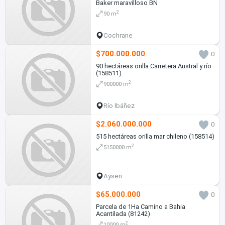
Baker maravilloso BN
2
90 m
Cochrane
$700.000.000
0
90 hectáreas orilla Carretera Austral y río
(158511)
2
900000 m
Río Ibáñez
$2.060.000.000
0
515 hectáreas orilla mar chileno (158514)
2
5150000 m
Aysen
$65.000.000
0
Parcela de 1Ha Camino a Bahia
Acantilada (81242)
2
10000 m