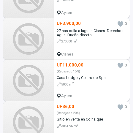
Aysen
UF3.900,00
0
27 hás orilla a laguna Cisnes. Derechos
Agua. Dueño directo
2
270000 m
Cisnes
UF11.000,00
0
(Rebajado 15%)
Casa Lodge y Centro de Spa
2
5000 m
Aysen
UF36,00
0
(Rebajado 20%)
Sitio en venta en Coihaique
2
3061.96 m