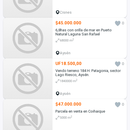
Cisnes
$45.000.000
0
6,8has con orilla de mar en Puerto
Natural Laguna San Rafael
2
68000 m
Aysén
UF18.500,00
0
Vendo terreno 184 H. Patagonia, sector
Lago Riesco, Aysén.
2
1840000 m
Aysén
$47.000.000
0
Parcela en venta en Coihaique
2
5000 m