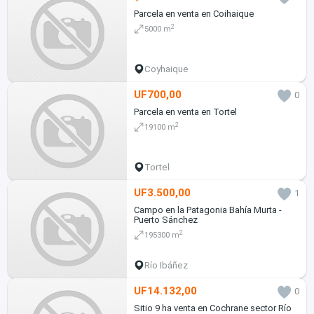
Parcela en venta en Coihaique
2
5000 m
Coyhaique
UF700,00
0
Parcela en venta en Tortel
2
19100 m
Tortel
UF3.500,00
1
Campo en la Patagonia Bahía Murta -
Puerto Sánchez
2
195300 m
Río Ibáñez
UF14.132,00
0
Sitio 9 ha venta en Cochrane sector Río