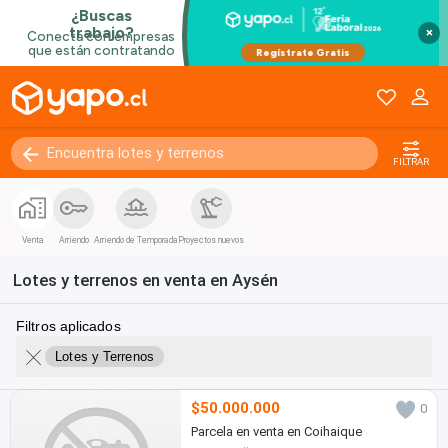
×
FILTRAR
Venta
Arriendo
Arriendo de Temporada
Proyectos nuevos
Lotes y terrenos en venta en Aysén
Filtros aplicados
Lotes y Terrenos
$50.000.000
0
Parcela en venta en Coihaique