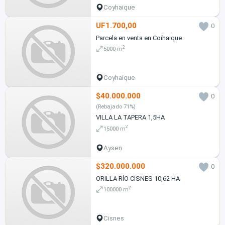
Coyhaique
UF1.700,00
0
Parcela en venta en Coihaique
2
5000 m
Coyhaique
$40.000.000
0
(Rebajado 71%)
VILLA LA TAPERA 1,5HA
2
15000 m
Aysen
$320.000.000
0
ORILLA RÍO CISNES 10,62 HA
2
100000 m
Cisnes