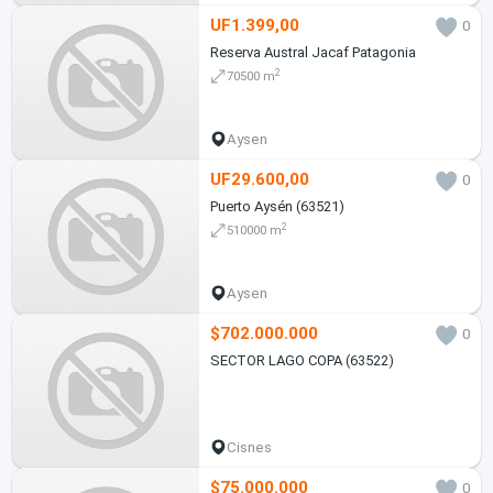
UF1.399,00
0
Reserva Austral Jacaf Patagonia
2
70500 m
Aysen
UF29.600,00
0
Puerto Aysén (63521)
2
510000 m
Aysen
$702.000.000
0
SECTOR LAGO COPA (63522)
Cisnes
$75.000.000
0