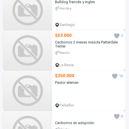
Bulldog francés y ingles
Hembra
Santiago
$53.000
2
Cachorros 2 meses mezcla Patterdale
Terrier
Macho
La Reina
$250.000
16
Pastor aleman
Peñaflor
0
Cachorros en adopción