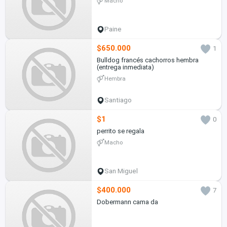
Macho
Paine
$650.000
1
Bulldog francés cachorros hembra
(entrega inmediata)
Hembra
Santiago
$1
0
perrito se regala
Macho
San Miguel
$400.000
7
Dobermann cama da