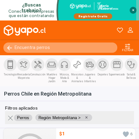
×
FILTRAR
Tecnología
Mercadería
Construcción
Muebles
Música,
Mascotas
Juguetes
Deportes
Supermercado
Salud &
Mayorista
Hogar
Moda &
&
&
Belleza
Jardín
Arte
Animales
Infantiles
Perros Chile en Región Metropolitana
Filtros aplicados
×
Perros
Región Metropolitana >
$1
6