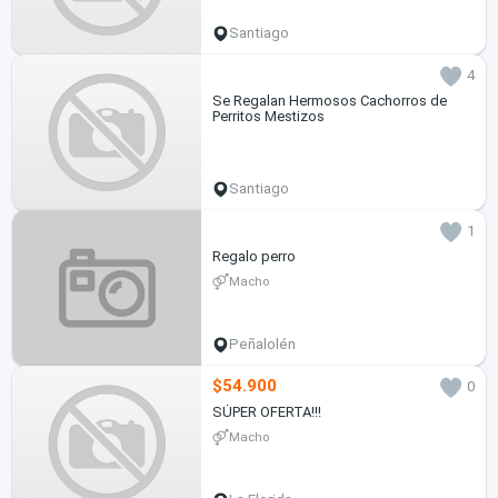
Santiago
4
Se Regalan Hermosos Cachorros de
Perritos Mestizos
Santiago
1
Regalo perro
Macho
Peñalolén
$54.900
0
SÚPER OFERTA!!!
Macho