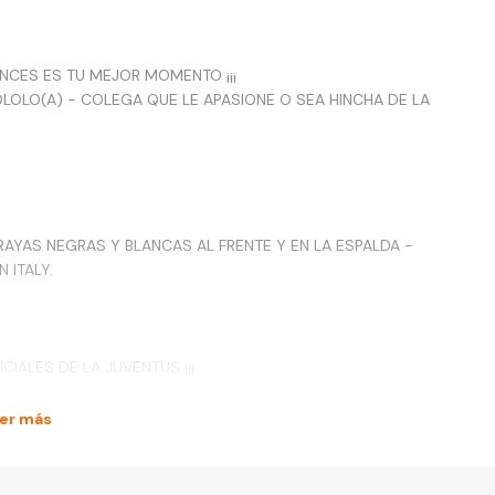
TONCES ES TU MEJOR MOMENTO ¡¡¡
POLOLO(A) - COLEGA QUE LE APASIONE O SEA HINCHA DE LA
AYAS NEGRAS Y BLANCAS AL FRENTE Y EN LA ESPALDA -
N ITALY.
IALES DE LA JUVENTUS ¡¡¡
UCTOS QUE TENEMOS PARA TI ¡¡¡
er más