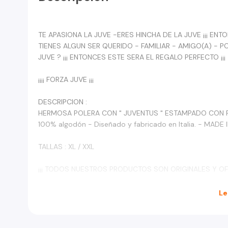
TE APASIONA LA JUVE -ERES HINCHA DE LA JUVE ¡¡¡ EN
TIENES ALGUN SER QUERIDO - FAMILIAR - AMIGO(A) - 
JUVE ? ¡¡¡ ENTONCES ESTE SERA EL REGALO PERFECTO ¡¡¡
¡¡¡¡ FORZA JUVE ¡¡¡
DESCRIPCION :
HERMOSA POLERA CON " JUVENTUS " ESTAMPADO CON R
100% algodón - Diseñado y fabricado en Italia. - MADE I
TALLAS : XL / XXL
¡¡¡ TODOS NUESTROS PRODUCTOS SON ORIGINALES Y OFIC
¡¡¡ APROVECHA A DARLE UNA MIRADA A LOS DEMAS PROD
Le