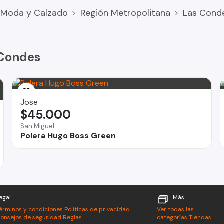
Moda y Calzado
Región Metropolitana
Las Cond
 Condes
Jose
$45.000
San Miguel
Polera Hugo Boss Green
egal
Más...
érminos y condiciones
Políticas de privacidad
Ver todas las
onsejos de seguridad
Reglas
categorías
Tiendas