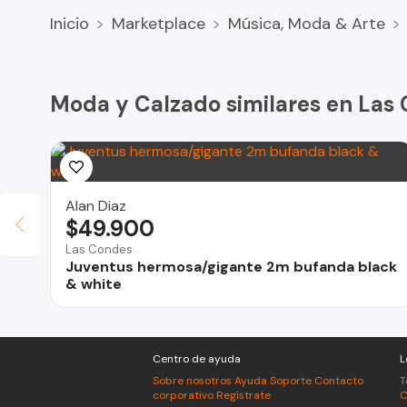
Inicio
Marketplace
Música, Moda & Arte
Moda y Calzado similares en Las
Alan Diaz
$49.900
Las Condes
Juventus hermosa/gigante 2m bufanda black
& white
Centro de ayuda
L
Sobre nosotros
Ayuda
Soporte
Contacto
T
corporativo
Regístrate
C