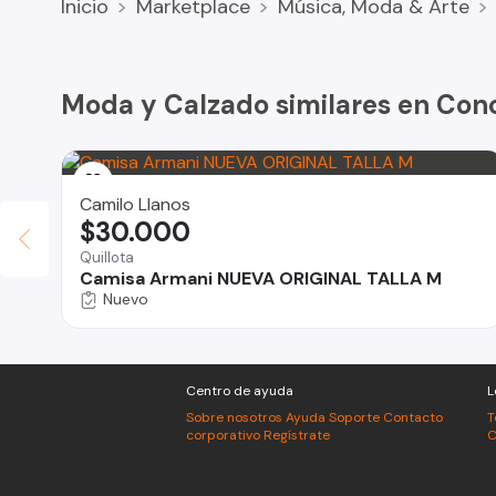
Inicio
Marketplace
Música, Moda & Arte
Feria nueva Techada locales N° 264 - .
Horario de Atención
Miércoles y Sábados desde 8:00 - 16:00 horas
Moda y Calzado similares en Con
Horario continuado.
Contamos con Probador
Camilo Llanos
No te quedes sin tu terno.
$30.000
Quillota
Camisa Armani NUEVA ORIGINAL TALLA M
Nuevo
Centro de ayuda
L
Sobre nosotros
Ayuda
Soporte
Contacto
T
corporativo
Regístrate
C