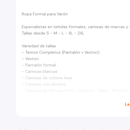
Ropa Formal para Varón
Especialistas en teñidas formales, camisas de marcas y 
Tallas desde S - M - L - XL - 2XL
Variedad de tallas
- Ternos Completos (Pantalón + Veston)
- Veston
- Pantalón formal
- Camisas blancas
- Camisas de colores lisas
- Camisas con diseños
- Camisas de Marcas ( Polo - Nautica - Zara - Tommy)
- Corbatas
- Chaleco Gillette
Le
Todo en perfecto estado
Nos ubicamos en Feria el Belloto