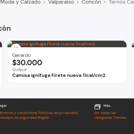
Moda y Calzado
Valparaíso
Concón
Ternos Ca
cón
Gerardo
$30.000
Quilpué
Camisa ignífuga Firete nueva 11cal/cm2
egal
Más...
érminos y condiciones
Políticas de privacidad
Ver todas las
onsejos de seguridad
Reglas
categorías
Tiendas