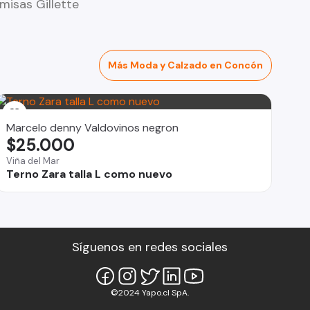
misas Gillette
Más Moda y Calzado en Concón
Marcelo denny Valdovinos negron
$25.000
Viña del Mar
Terno Zara talla L como nuevo
Síguenos en redes sociales
©2024 Yapo.cl SpA.