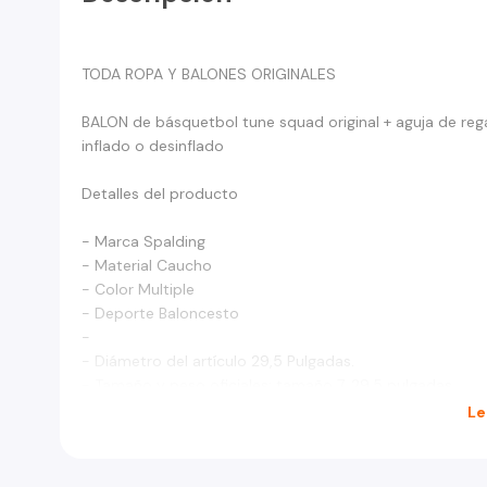
TODA ROPA Y BALONES ORIGINALES
BALON de básquetbol tune squad original + aguja de reg
inflado o desinflado
Detalles del producto
- Marca Spalding
- Material Caucho
- Color Multiple
- Deporte Baloncesto
-
- Diámetro del artículo 29,5 Pulgadas.
- Tamaño y peso oficiales: tamaño 7, 29.5 pulgadas
- Cubierta duradera de primera calidad para todas las s
Le
- Diseñado para jugar al aire libre
- Se envía inflado y listo para el juego