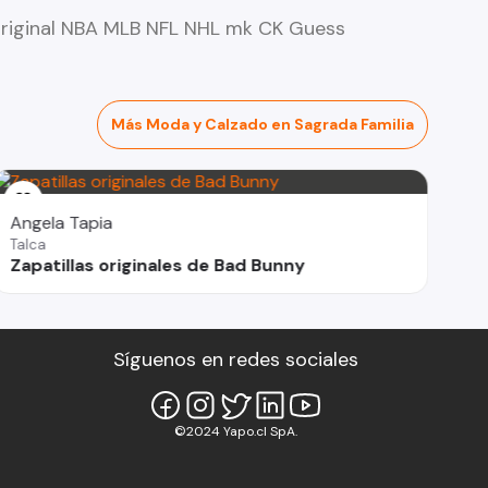
riginal NBA MLB NFL NHL mk CK Guess
Más Moda y Calzado en Sagrada Familia
Angela Tapia
Talca
Zapatillas originales de Bad Bunny
Síguenos en redes sociales
©2024 Yapo.cl SpA.