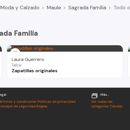
Moda y Calzado
Maule
Sagrada Familia
Todo o
tagram para más confianza
- CK NY yankees Dodgers lakers Chicago bulls Guess
ada Familia
 vans árbol de pascua arriendo casa arriendo departamento
ámaras de seguridad laminas de seguridad polarizados
4 Promax remate oportunidad precio outlet delivery
l punta para Dremel grabamos tu patente
Laura Guerrero
 envase de regalo paquetes de regalo Houston Rockets
Talca
 New York yankees Wilson Spalding NBA pelota de basquetball
Zapatillas originales
uero clóset agenda remate de cuadernos remate de útiles
e 13 pro plus Samsung Galaxi s22 fe
colar uniformes escolares ropa de colegio pesa digital
ina Nike airmax premier Wilson pelotas de pádel raquetas de
egal
Más...
nada de pescar tarjeta de crédito Falabella tarjeta Ripley mk
érminos y condiciones
Políticas de privacidad
Ver todas las
onsejos de seguridad
Reglas
categorías
Tiendas