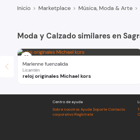
Envíos totalmente confiables a todo chile
Inicio
Marketplace
Música, Moda & Arte
Miles de ventas y envíos nos respaldan síguenos en ins
TODO NFL & TODO ORIG - NBA MLB ENVIOS A TODO CHILE 
Moda y Calzado similares en Sagr
Calvin Klein Jordan iPad air 4 iPad pro apple pencil DC
juguetes gratis vendo mueble clóset instalación CCTV c
cortacorriente GPS antirobo iPhone 15 pro Max iPhone 1
Kit grabado de patentes kit para grabar patente Dreme
Marlenne fuenzalida
Grabar vidrio grabar espejo papel de regalo por mayor
Licantén
Golden State Warriors Chicago bulls los angeles lakers
reloj originales Michael kors
pelota de basketball pelota de básquetbol pelota de c
escolares libros para pintar Xiaomi redmi 13c Xiaomi not
. Riñonera champion banano champion banano mk ropa es
replica copa libertadores copa Sudamericana reloj Fest
Centro de ayuda
L
pádel Boston Celtics raptors caña de pescar arzuelo car
Sobre nosotros
Ayuda
Soporte
Contacto
T
corporativo
Regístrate
C