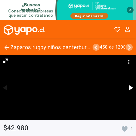
×
Zapatos rugby niños canterbury phoenix 2.0 sg
458 de 1200
$42.980
1