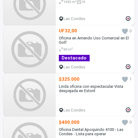
2
1493 m
10
Las Condes
UF32,00
0
Oficina en Arriendo Uso Comercial en El
Golf
2
60 m
Destacado
Las Condes
$325.000
1
Linda oficina con espectacular Vista
despejada en Estoril
Las Condes
$400.000
0
Oficina Dental Apoquindo 4100 - Las
Condes - Lista para operar