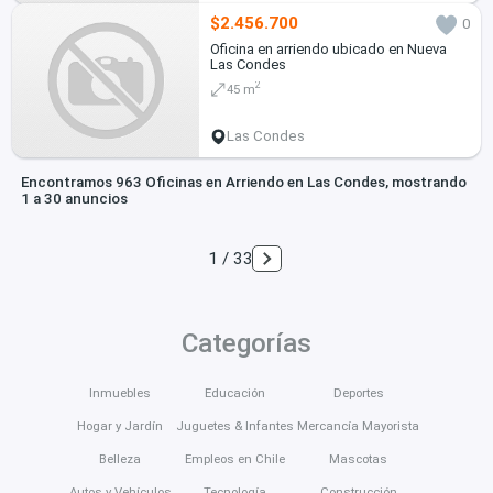
$2.456.700
0
Oficina en arriendo ubicado en Nueva
Las Condes
2
45 m
Las Condes
Encontramos 963 Oficinas en Arriendo en Las Condes, mostrando
1 a 30 anuncios
1 / 33
Categorías
Inmuebles
Educación
Deportes
Hogar y Jardín
Juguetes & Infantes
Mercancía Mayorista
Belleza
Empleos en Chile
Mascotas
Autos y Vehículos
Tecnología
Construcción