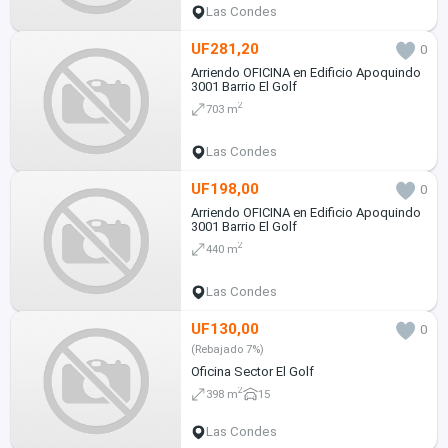
Las Condes
UF281,20
0
Arriendo OFICINA en Edificio Apoquindo
3001 Barrio El Golf
2
703 m
Las Condes
UF198,00
0
Arriendo OFICINA en Edificio Apoquindo
3001 Barrio El Golf
2
440 m
Las Condes
UF130,00
0
(Rebajado 7%)
Oficina Sector El Golf
2
398 m
15
Las Condes