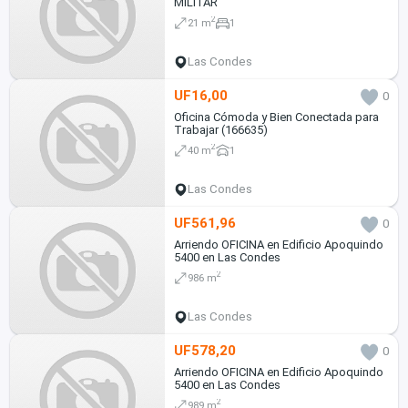
MILITAR
2
21 m
1
Las Condes
UF16,00
0
Oficina Cómoda y Bien Conectada para
Trabajar (166635)
2
40 m
1
Las Condes
UF561,96
0
Arriendo OFICINA en Edificio Apoquindo
5400 en Las Condes
2
986 m
Las Condes
UF578,20
0
Arriendo OFICINA en Edificio Apoquindo
5400 en Las Condes
2
989 m