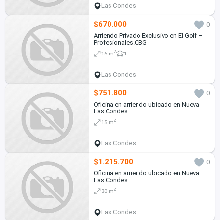
Las Condes
$670.000
0
Arriendo Privado Exclusivo en El Golf –
Profesionales.CBG
2
16 m
1
Las Condes
$751.800
0
Oficina en arriendo ubicado en Nueva
Las Condes
2
15 m
Las Condes
$1.215.700
0
Oficina en arriendo ubicado en Nueva
Las Condes
2
30 m
Las Condes