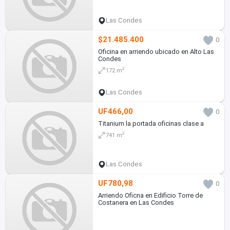
Las Condes
$21.485.400
0
Oficina en arriendo ubicado en Alto Las
Condes
2
172 m
Las Condes
UF466,00
0
Titanium la portada oficinas clase a
2
741 m
Las Condes
UF780,98
0
Arriendo Oficna en Edificio Torre de
Costanera en Las Condes