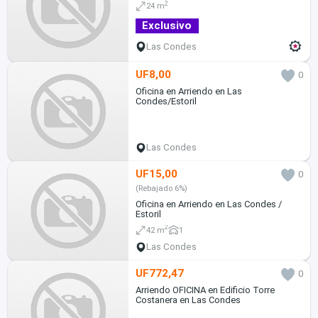
2
24 m
Exclusivo
Las Condes
UF8,00
0
Oficina en Arriendo en Las
Condes/Estoril
Las Condes
UF15,00
0
(Rebajado 6%)
Oficina en Arriendo en Las Condes /
Estoril
2
42 m
1
Las Condes
UF772,47
0
Arriendo OFICINA en Edificio Torre
Costanera en Las Condes