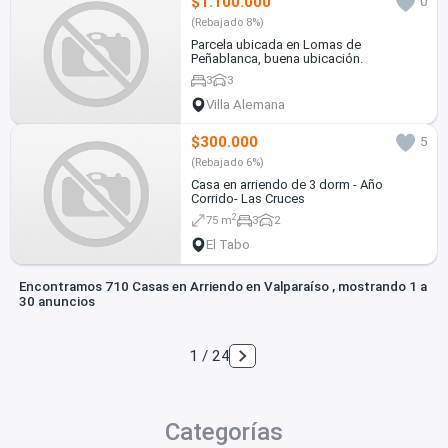
$1.100.000
0
(Rebajado 8%)
Parcela ubicada en Lomas de
Peñablanca, buena ubicación.
3
3
Villa Alemana
$300.000
5
(Rebajado 6%)
Casa en arriendo de 3 dorm - Año
Corrido- Las Cruces
2
75 m
3
2
El Tabo
Encontramos 710 Casas en Arriendo en Valparaíso , mostrando 1 a
30 anuncios
1 / 24
Categorías