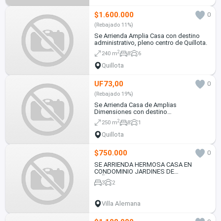
$1.600.000
0
(Rebajado 11%)
Se Arrienda Amplia Casa con destino
administrativo, pleno centro de Quillota.
2
240 m
8
6
Quillota
UF73,00
0
(Rebajado 19%)
Se Arrienda Casa de Amplias
Dimensiones con destino
Administrativo, en el Centro de Quillota.
2
250 m
8
1
Quillota
$750.000
0
SE ARRIENDA HERMOSA CASA EN
CONDOMINIO JARDINES DE
PEÑABLANCA III
3
2
Villa Alemana