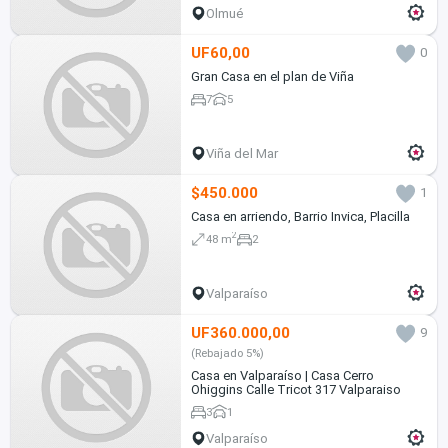
Olmué
UF60,00
0
Gran Casa en el plan de Viña
7
5
Viña del Mar
$450.000
1
Casa en arriendo, Barrio Invica, Placilla
2
48 m
2
Valparaíso
UF360.000,00
9
(Rebajado 5%)
Casa en Valparaíso | Casa Cerro
Ohiggins Calle Tricot 317 Valparaiso
3
1
Valparaíso