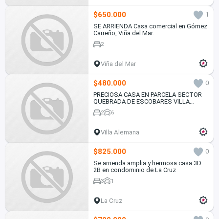
$650.000
1
SE ARRIENDA Casa comercial en Gómez
Carreño, Viña del Mar.
2
Viña del Mar
$480.000
0
PRECIOSA CASA EN PARCELA SECTOR
QUEBRADA DE ESCOBARES VILLA
ALEMANA
2
6
Villa Alemana
$825.000
0
Se arrienda amplia y hermosa casa 3D
2B en condominio de La Cruz
3
1
La Cruz