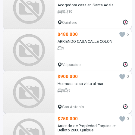
Acogedora casa en Santa Adela
5
10
Quintero
$480.000
6
ARRIENDO CASA CALLE COLON
3
Valparaíso
$900.000
0
Hermosa casa vista al mar
5
6
San Antonio
$750.000
0
Arriendo de Propiedad Esquina en
Belloto 2000 Quilpue