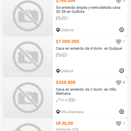
$700.000
0
Se arrienda amplia y remodelada casa
3D 2B en Quillota
3
3
Quillota
$1.000.000
1
Casa en arriendo de 4 dorm. en Quilpué
4
1
Quilpué
$350.000
8
Casa en arriendo de 3 dorm. en Villa
Alemana
2
45 m
3
Villa Alemana
UF30,00
1
(Rebajado 33%)