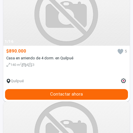
1/16
$890.000
5
Casa en arriendo de 4 dorm. en Quilpué
2
140 m
4
3
Quilpué
Contactar ahora