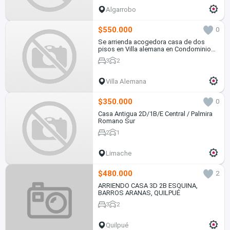
Algarrobo
$550.000
0
Se arrienda acogedora casa de dos
pisos en Villa alemana en Condominio
los Almendros
3
2
Villa Alemana
$350.000
0
Casa Antigua 2D/1B/E Central / Palmira
Romano Sur
2
1
Limache
$480.000
2
ARRIENDO CASA 3D 2B ESQUINA,
BARROS ARANAS, QUILPUÉ
3
2
Quilpué