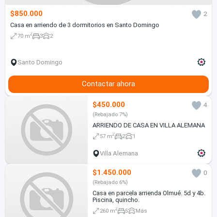
$850.000
2
Casa en arriendo de 3 dormitorios en Santo Domingo
2
70 m
3
2
Santo Domingo
Contactar ahora
$450.000
4
(Rebajado 7%)
ARRIENDO DE CASA EN VILLA ALEMANA
2
57 m
2
1
Villa Alemana
$1.450.000
0
(Rebajado 6%)
Casa en parcela arrienda Olmué. 5d y 4b.
Piscina, quincho.
2
260 m
5
Más