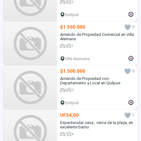
3
2
Quilpué
$1.500.000
0
Arriendo de Propiedad Comercial en Villa
Alemana
3
1
Villa Alemana
$1.500.000
0
Arriendo de Propiedad con
Departamento y Local en Quilpue
4
3
Quilpué
UF54,00
1
Espectacular casa , cerca de la playa, en
excelente barrio
7
4