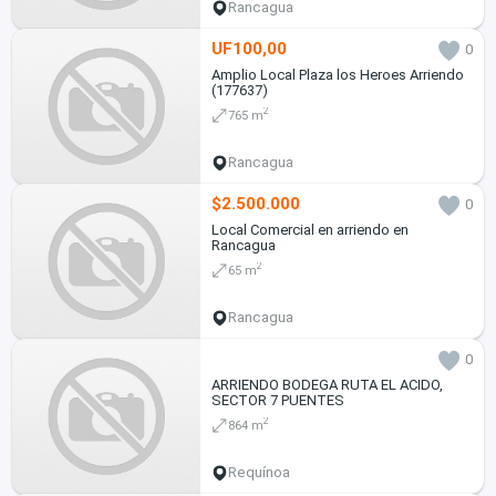
Rancagua
UF100,00
0
Amplio Local Plaza los Heroes Arriendo
(177637)
2
765 m
Rancagua
$2.500.000
0
Local Comercial en arriendo en
Rancagua
2
65 m
Rancagua
0
ARRIENDO BODEGA RUTA EL ACIDO,
SECTOR 7 PUENTES
2
864 m
Requínoa