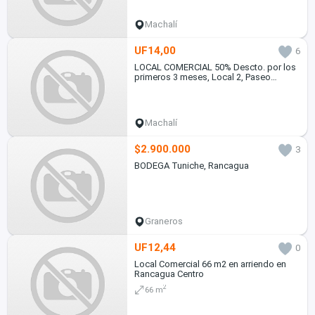
Machalí
UF14,00
6
LOCAL COMERCIAL 50% Descto. por los
primeros 3 meses, Local 2, Paseo
Nogales
Machalí
$2.900.000
3
BODEGA Tuniche, Rancagua
Graneros
UF12,44
0
Local Comercial 66 m2 en arriendo en
Rancagua Centro
2
66 m