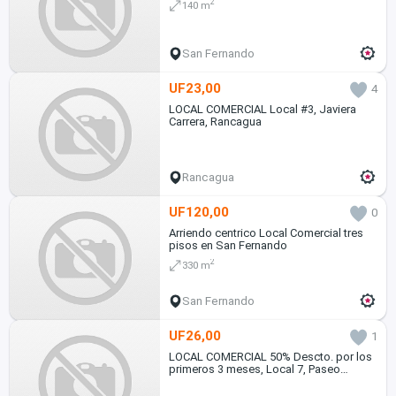
2
140 m
San Fernando
UF23,00
4
LOCAL COMERCIAL Local #3, Javiera
Carrera, Rancagua
Rancagua
UF120,00
0
Arriendo centrico Local Comercial tres
pisos en San Fernando
2
330 m
San Fernando
UF26,00
1
LOCAL COMERCIAL 50% Descto. por los
primeros 3 meses, Local 7, Paseo
Nogales