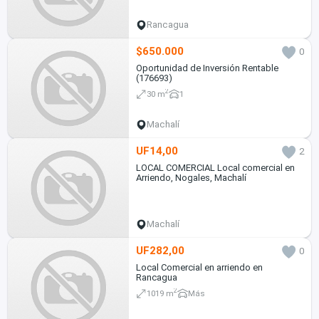
Rancagua
$650.000
0
Oportunidad de Inversión Rentable
(176693)
2
30 m
1
Machalí
UF14,00
2
LOCAL COMERCIAL Local comercial en
Arriendo, Nogales, Machalí
Machalí
UF282,00
0
Local Comercial en arriendo en
Rancagua
2
1019 m
Más