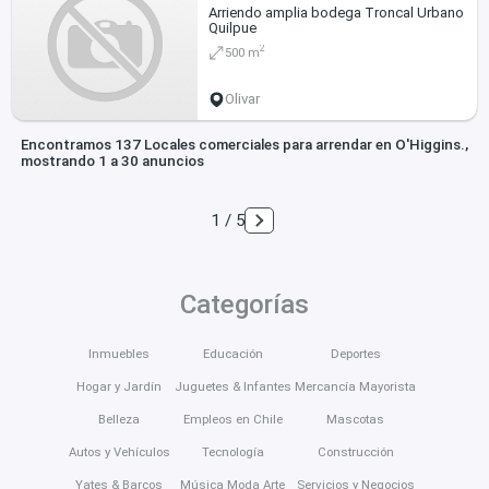
Arriendo amplia bodega Troncal Urbano
Quilpue
2
500 m
Olivar
Encontramos 137 Locales comerciales para arrendar en O'Higgins.,
mostrando 1 a 30 anuncios
1 / 5
Categorías
Inmuebles
Educación
Deportes
Hogar y Jardín
Juguetes & Infantes
Mercancía Mayorista
Belleza
Empleos en Chile
Mascotas
Autos y Vehículos
Tecnología
Construcción
Yates & Barcos
Música Moda Arte
Servicios y Negocios