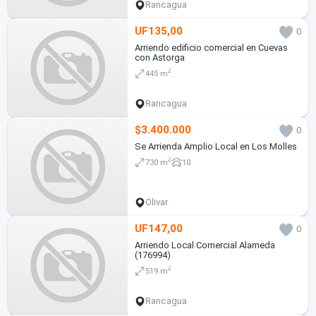
Rancagua
UF135,00
0
Arriendo edificio comercial en Cuevas
con Astorga
2
445 m
Rancagua
$3.400.000
0
Se Arrienda Amplio Local en Los Molles
2
730 m
10
Olivar
UF147,00
0
Arriendo Local Comercial Alameda
(176994)
2
519 m
Rancagua