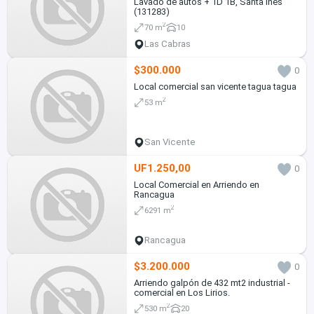
Lavado de autos + 1D 1B, Santa Inés
(131283)
2
70 m
10
Las Cabras
$300.000
0
Local comercial san vicente tagua tagua
2
53 m
San Vicente
UF1.250,00
0
Local Comercial en Arriendo en
Rancagua
2
6291 m
Rancagua
$3.200.000
0
Arriendo galpón de 432 mt2 industrial -
comercial en Los Lirios.
2
530 m
20