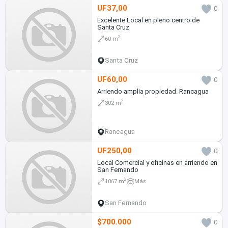
UF37,00
0
Excelente Local en pleno centro de
Santa Cruz
2
60 m
Santa Cruz
UF60,00
0
Arriendo amplia propiedad. Rancagua
2
302 m
Rancagua
UF250,00
0
Local Comercial y oficinas en arriendo en
San Fernando
2
1067 m
Más
San Fernando
$700.000
0