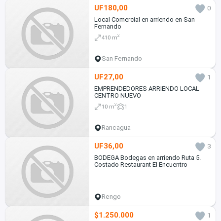
UF180,00
0
Local Comercial en arriendo en San
Fernando
2
410 m
San Fernando
UF27,00
1
EMPRENDEDORES ARRIENDO LOCAL
CENTRO NUEVO
2
10 m
1
Rancagua
UF36,00
3
BODEGA Bodegas en arriendo Ruta 5.
Costado Restaurant El Encuentro
Rengo
$1.250.000
1