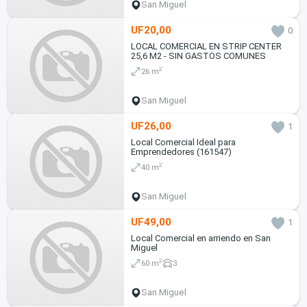
San Miguel
UF20,00
0
LOCAL COMERCIAL EN STRIP CENTER
25,6 M2 - SIN GASTOS COMUNES
2
26 m
San Miguel
UF26,00
1
Local Comercial Ideal para
Emprendedores (161547)
2
40 m
San Miguel
UF49,00
1
Local Comercial en arriendo en San
Miguel
2
60 m
3
San Miguel