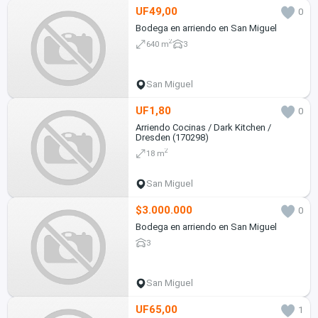
UF49,00
0
Bodega en arriendo en San Miguel
2
640 m
3
San Miguel
UF1,80
0
Arriendo Cocinas / Dark Kitchen /
Dresden (170298)
2
18 m
San Miguel
$3.000.000
0
Bodega en arriendo en San Miguel
3
San Miguel
UF65,00
1