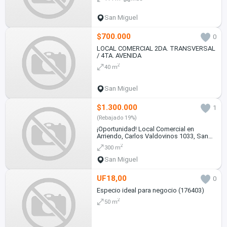
San Miguel
$700.000
0
LOCAL COMERCIAL 2DA. TRANSVERSAL
/ 4TA. AVENIDA
2
40 m
San Miguel
$1.300.000
1
(Rebajado 19%)
¡Oportunidad! Local Comercial en
Arriendo, Carlos Valdovinos 1033, San
Miguel.
2
300 m
San Miguel
UF18,00
0
Especio ideal para negocio (176403)
2
50 m