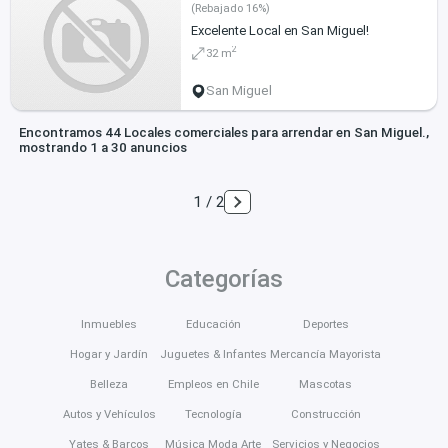
(Rebajado 16%)
Excelente Local en San Miguel!
2
32 m
San Miguel
Encontramos 44 Locales comerciales para arrendar en San Miguel.,
mostrando 1 a 30 anuncios
1 / 2
Categorías
Inmuebles
Educación
Deportes
Hogar y Jardín
Juguetes & Infantes
Mercancía Mayorista
Belleza
Empleos en Chile
Mascotas
Autos y Vehículos
Tecnología
Construcción
Yates & Barcos
Música Moda Arte
Servicios y Negocios