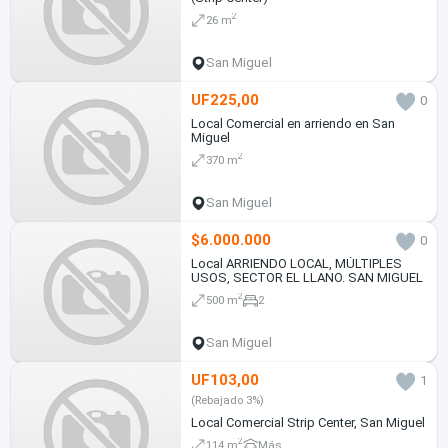
2
26 m
San Miguel
UF225,00
0
Local Comercial en arriendo en San
Miguel
2
370 m
San Miguel
$6.000.000
0
Local ARRIENDO LOCAL, MÚLTIPLES
USOS, SECTOR EL LLANO. SAN MIGUEL
2
500 m
2
San Miguel
UF103,00
1
(Rebajado 3%)
Local Comercial Strip Center, San Miguel
2
114 m
Más