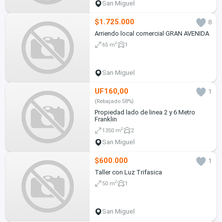
San Miguel
$1.725.000
8
Arriendo local comercial GRAN AVENIDA
2
65 m
1
San Miguel
UF160,00
1
(Rebajado 58%)
Propiedad lado de linea 2 y 6 Metro
Franklin
2
1350 m
2
San Miguel
$600.000
1
Taller con Luz Trifasica
2
50 m
1
San Miguel