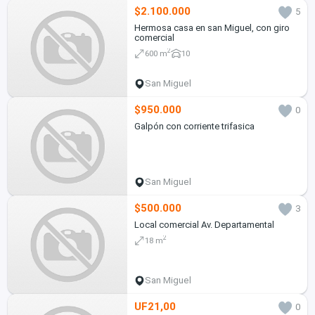
$2.100.000
5
Hermosa casa en san Miguel, con giro
comercial
2
600 m
10
San Miguel
$950.000
0
Galpón con corriente trifasica
San Miguel
$500.000
3
Local comercial Av. Departamental
2
18 m
San Miguel
UF21,00
0