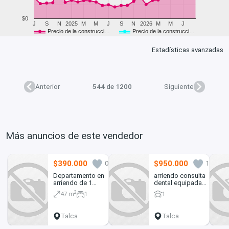
$0
J
S
N
2025
M
M
J
S
N
2026
M
M
J
Precio de la construcci…
Precio de la construcci…
Estadísticas avanzadas
Anterior
544 de 1200
Siguiente
Más anuncios de este vendedor
$390.000
$950.000
0
1
Departamento en
arriendo consulta
arriendo de 1
dental equipada
dorm. Alameda en
completa con 2
2
47 m
1
1
Talca
sillones.
Talca
Talca